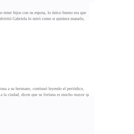
o tener hijos con su esposa, lo único bueno era que
dvirtió.Gabriela lo miró como si quisiera matarlo,
pondió el hombre.—Buscaré la verdad, no me importa
, su cuerpo fue descubierto esta mañana por su esposo
ansión no era de Sofía; algo realmente oscuro sucedía
rlona a su hermano, continuó leyendo el periódico,
a la ciudad, dicen que su fortuna es mucho mayor que
gundo hombre más rico de la ciudad.—Riqueza que le
r de esa manera?—Su esposa se suicidó, él simplemente
a y de esa manera sacaría a esta familia del hueco