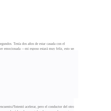
egundos. Tenía dos años de estar casada con el
er emocionada —mi esposo estará muy feliz, esto será
icamente corriendo de la clínica, tenía una mezcla de
e sonreír, ya no estaría sola, si pequeño la
 importante después de todo. Al fin serían una familia
cuentra?Intentó acelerar, pero el conductor del otro