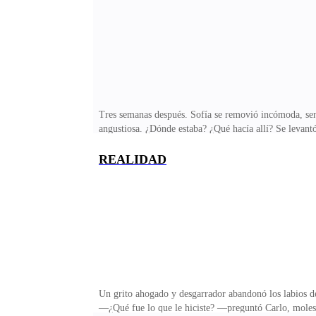
consolarla.—No te preocupes, mi amor, él no es nadie,
Tres semanas después. Sofía se removió incómoda, sentí
angustiosa. ¿Dónde estaba? ¿Qué hacía allí? Se levantó
casi terminó en el suelo. Todo su cuerpo palpitaba de 
pero cayó pesadamente al suelo. Un grito de dolor aban
REALIDAD
ayudó a levantarse. —Señora, cálmese, todavía está 
regrese a la cama, respire profundamente.
Un grito ahogado y desgarrador abandonó los labios de
—¿Qué fue lo que le hiciste? —preguntó Carlo, molesto