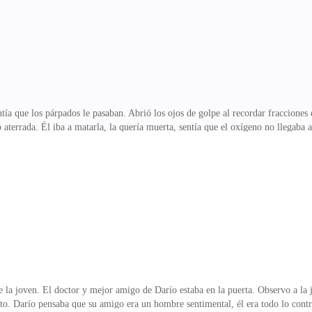
 tengo suficie
a que los párpados le pasaban. Abrió los ojos de golpe al recordar fracciones d
 aterrada. Él iba a matarla, la quería muerta, sentía que el oxígeno no llegaba 
dolor, tenía moretones horribles en su piel. Su respiración se volvió más pesada
donó sus labios. La puerta se abrió, observó a una enfermera. La mujer se preoc
muy débil, por favor cálmese. —¿Dónde estoy? ¡Mi bebé! —murmuró con el alma
 la joven. El doctor y mejor amigo de Darío estaba en la puerta. Observo a la 
. Darío pensaba que su amigo era un hombre sentimental, él era todo lo contra