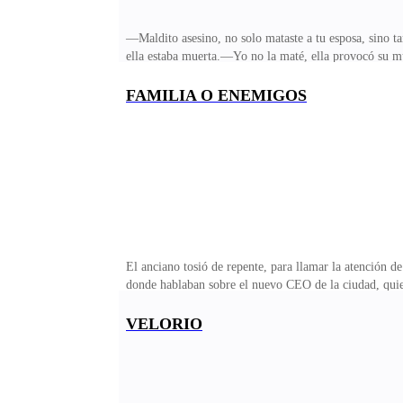
—Maldito asesino, no solo mataste a tu esposa, sino ta
ella estaba muerta.—Yo no la maté, ella provocó su mu
pero no era rival para Pablo; lo sabía a la perfec
cuánto tiempo me tomé —le advirtió la joven entre lág
FAMILIA O ENEMIGOS
—habló John mirando al jefe.Darío levantó la vista, e
en ese lugar.—¿Estás seguro de lo que dices?—Su sobr
El anciano tosió de repente, para llamar la atención d
donde hablaban sobre el nuevo CEO de la ciudad, quie
la de la familia Clark. Habló Rubén con arrogancia.—
pertenece a la familia Clark y no a tu hijo, si mal n
VELORIO
obtuvo lo que le correspondía, no veo el problema.—Obv
donde estaba.—Eres parte de la familia Allen, lo rec