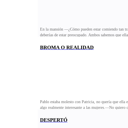
En la mansión —¿Cómo pueden estar comiendo tan tran
deberías de estar preocupado. Ambos sabemos que ella n
sufriendo demasiado por la pérdida de su prima, no a
mismo le pedí que no se casara con ese imbécil despué
BROMA O REALIDAD
podía decir algo como eso. —¿Acaso no te importa que
disgusto a su hija. Era mejor mantenerse alejados de es
Pablo estaba molesto con Patricia, no quería que ella e
algo realmente interesante a las mujeres.—No quiero qu
venganza, eso en realidad le aterraba.Sí, la verdad sal
regresado?—preguntó con disgusto.Pablo le dio una mira
DESPERTÓ
No creí que fuera importante para ti —habló con sarca