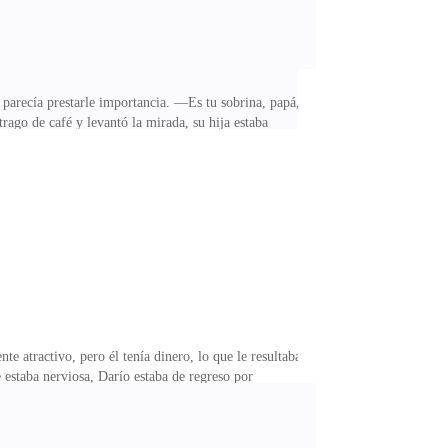
arecía prestarle importancia. —Es tu sobrina, papá,
rago de café y levantó la mirada, su hija estaba
siado poder, además Sofía fue muy arrogante. Yo
a. Gabriela golpeó la mesa con fuerza, como su padre
y una cobarde. El hombre le dio una mirada de
e atractivo, pero él tenía dinero, lo que le resultaba
 estaba nerviosa, Darío estaba de regreso por
día permitirlo.—¿Por qué no me dijiste que había
mitir que su tío le arrebatara el amor de su novia.—
so no lo entiendes.Pablo se acercó y la abrazo para