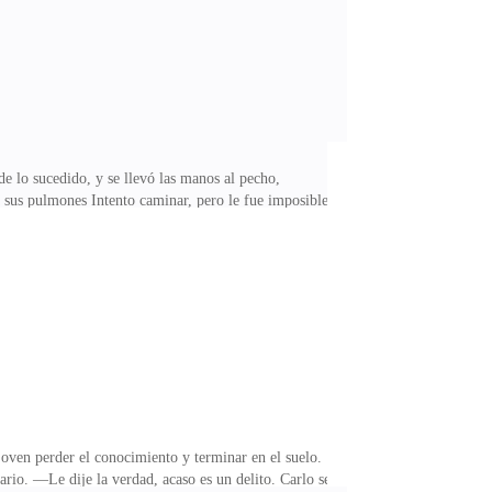
e lo sucedido, y se llevó las manos al pecho,
a sus pulmones Intento caminar, pero le fue imposible;
, tenía un ataque de ansiedad. Avanzó con dificultad,
upó al verla a la joven en el suelo, se acercó y la
 en un hilo. —Su bebé está bien, solo cálmese y
joven perder el conocimiento y terminar en el suelo.
rio. —Le dije la verdad, acaso es un delito. Carlo se