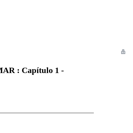
 Romance
Sci-Fi
Guerra
Otros
R : Capítulo 1 -