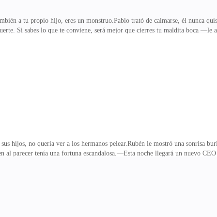
mbién a tu propio hijo, eres un monstruo.Pablo trató de calmarse, él nunca quis
erte. Si sabes lo que te conviene, será mejor que cierres tu maldita boca —le a
ción.—¿Es una amenaza? —preguntó con sin miedo. —Tómalo, como quieras —res
rimas.Mientras en el otro lado—Miró las noticias, jefe. Sofía Clark se suicidó
n ese momento tenía las respuestas que necesitaba. El cuerpo que estaba en la m
ino, dio una conferenc
e sus hijos, no quería ver a los hermanos pelear.Rubén le mostró una sonrisa bu
n al parecer tenía una fortuna escandalosa.—Esta noche llegará un nuevo CEO 
Me gustaría conocer a tan distinguido hombre, obviamente mi hijo sería el se
o recuerdo.El hombre le dio una mirada gélida a su hermano, ¿cómo podía habla
iamente, tú lo apoyaste para que se casara con ella y pudiera escalar a la cim
uerdas —le recordó su herma