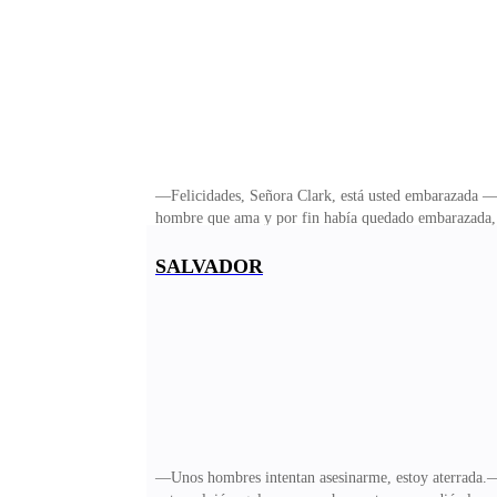
—Felicidades, Señora Clark, está usted embarazada —h
hombre que ama y por fin había quedado embarazada, 
como un regalo para él, hoy es su cumpleaños. —Bueno,
emociones en su interior, iba a ser mamá, un pequeño s
SALVADOR
acompañaría a todos lados. Se detuvo por un momento, 
de tres, era una lástima que sus padres no estuvieran al
—Unos hombres intentan asesinarme, estoy aterrada.—G