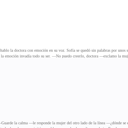
ablo la doctora con emoción en su voz. Sofía se quedó sin palabras por unos s
la emoción invadía todo su ser. —No puedo creerlo, doctora —exclamo la muj
 entonces no la atraso más, señora Clark. —Gracias doctora. Sofía salió práct
er crecía dentro de ella. Subió a su coche y empezó a conducir, no podía dejar d
no sabía cómo darle la noticia a su esposo, continuó avanzando, eso no era tan
lí para compartir su felicidad
uarde la calma —le responde la mujer del otro lado de la línea —¿dónde se en