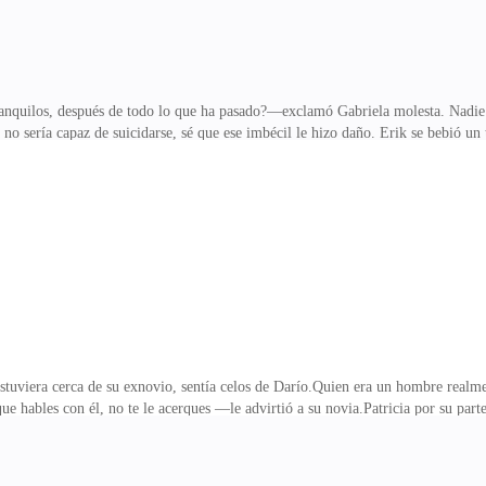
quilos, después de todo lo que ha pasado?—exclamó Gabriela molesta. Nadie p
o sería capaz de suicidarse, sé que ese imbécil le hizo daño. Erik se bebió un t
ceptaba su muerte. —Será mejor que controles tu boca, Pablo ahora tiene dema
s de lo que pasó con Patricia, pero ella nunca me escuchó, ahora es su problem
 la esté pasando, mal papá? Yo no pienso quedarme de brazos cruzados, no so
a situación, de lo contrario podía
stuviera cerca de su exnovio, sentía celos de Darío.Quien era un hombre realment
e hables con él, no te le acerques —le advirtió a su novia.Patricia por su parte
ía a la luz, su reputación estaría arruinada, eso no sería bueno para ella.No po
da fría a la joven, ella parecía estar muy interesada en Darío.Jamás iba a per
smo.—No lo es, pero sé que regresó para vengarse de mí y eso no es bueno, aca