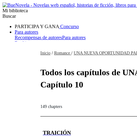
Mi biblioteca
Buscar
PARTICIPA Y GANA
Concurso
Para autores
Recompensas de autores
Para autores
Ranking
Navegar
Inicio
/
Romance
/
UNA NUEVA OPORTUNIDAD PA
Novelas
Cuentos Cortos
Todos
Romance
Hombre lobo
Mafia
Sistema
Fantasía
Urbano
LG
Todos los capítulos de
Capítulo 10
149 chapters
TRAICIÓN