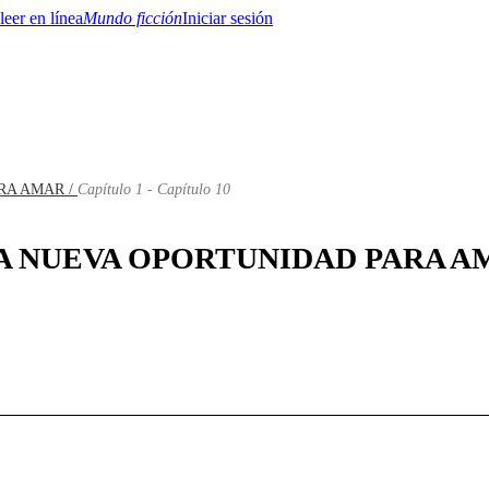
Mundo ficción
Iniciar sesión
RA AMAR /
Capítulo 1 - Capítulo 10
BTQ+
YA/TEEN
Paranormal
Misterio/Thriller
Oriental
Juegos
Historia
MM
 UNA NUEVA OPORTUNIDAD PARA AMA