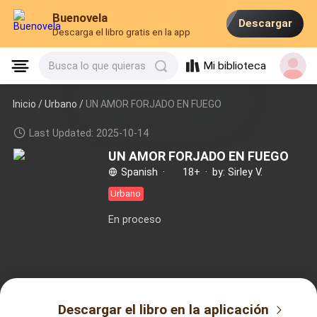
Buenovela
Descargar
Descarga el libro gratis en la app
Mi biblioteca
Busca lo que quieras
Inicio /
Urbano
/
UN AMOR FORJADO EN FUEGO
Last Updated: 2025-10-14
UN AMOR FORJADO EN FUEGO
Spanish
·
18+
·
by: Sirley V.
Urbano
En proceso
Descargar el libro en la aplicación