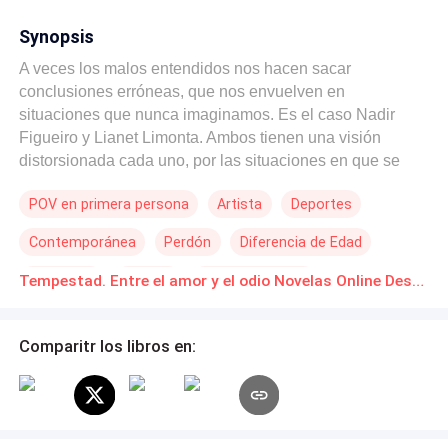
Synopsis
A veces los malos entendidos nos hacen sacar
conclusiones erróneas, que nos envuelven en
situaciones que nunca imaginamos. Es el caso Nadir
Figueiro y Lianet Limonta. Ambos tienen una visión
distorsionada cada uno, por las situaciones en que se
han visto envueltos y las personas que los rodean.
POV en primera persona
Artista
Deportes
Haciendo que vivan una torrentosa relación de amor y
odio. Sin saber que desde un inicio estaban destinados a
Contemporánea
Perdón
Diferencia de Edad
ser lo que tanto anhelan y esconden uno del otro. ¿Será
en verdad odio lo que sienten estos dos? A veces estos
Arrogante
Estrella
Poder Femenino
Tempestad. Entre el amor y el odio Novelas Online Descarga gratuita de PDF
dos sentimientos, que están a tan solo un paso uno de
otro, nos confunden.¿Podrá el amor vencer el odio?
Comparitr los libros en: