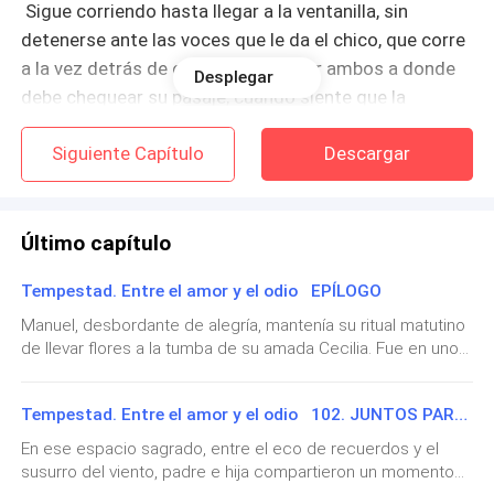
Sigue corriendo hasta llegar a la ventanilla, sin
detenerse ante las voces que le da el chico, que corre
a la vez detrás de ella, para ir a parar ambos a donde
Desplegar
debe chequear su pasaje, cuando siente que la
atrapan por detrás se gira y le da un bofetón al joven.
Siguiente Capítulo
Descargar
—¡Deja de seguirme! ¡No me interesas, se lo diré a mi
papá! ¡Papá…! ¡Papá…!
Último capítulo
—Joven, está confundida… —Trata de hablar el joven,
Tempestad. Entre el amor y el odio EPÍLOGO
pasando la mano por su adolorido rostro, pero ella
sigue gritando como loca llamando a su padre.
Manuel, desbordante de alegría, mantenía su ritual matutino
de llevar flores a la tumba de su amada Cecilia. Fue en uno
de esos momentos de recogimiento cuando fue
—¡Papá...papá...!
sorprendido por la llegada de Lianet y Nina, quienes lo
Tempestad. Entre el amor y el odio 102. JUNTOS PARA SIEMPRE ll
abrazaron con cariño. —Mi segundo papá —le dijo Nina con
—¡Joven…! —Le grita él. —¡Sólo quiero devolverle su
afecto, pues así lo llamaba desde que lo conoció—
En ese espacio sagrado, entre el eco de recuerdos y el
pasaporte que se le cayó! ¡Abrase visto a la mujer más
necesito tu ayuda.—Ya me imaginaba que este encuentro
susurro del viento, padre e hija compartieron un momento
tenía un motivo —dijo Manuel con una sonrisa—. Cuéntame,
loca! ¡Tome!