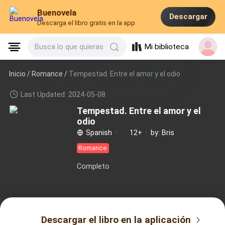
Buenovela
Descargar
Descarga el libro gratis en la app
Mi biblioteca
Busca lo que quieras
Inicio /
Romance
/
Tempestad. Entre el amor y el odio
Last Updated: 2024-05-08
Tempestad. Entre el amor y el
odio
Spanish
·
12+
·
by: Bris
Romance
Completo
Descargar el libro en la aplicación