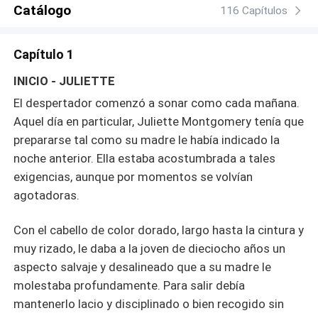
formas posibles. Sus primeros mensajes son insultantes,
Catálogo
116 Capítulos
pero luego el tono de los mismos va cambiando hasta
convertirse en una poderosa fantasía. Los dos planean
Capítulo 1
conocerse, pero Brad sugiere hacerlo en
TENTACIONES, un club de BDSM. Juliette reconoce con
INICIO - JULIETTE
horror que todo el tiempo estuvo hablando con su jefe y
El despertador comenzó a sonar como cada mañana.
huye sin ser vista, pero Brad no está dispuesto a dejarla
Aquel día en particular, Juliette Montgomery tenía que
escapar tan fácilmente. ¿Qué ocurrirá cuando se
prepararse tal como su madre le había indicado la
encuentren frente a frente y él se muestre como un
apasionado dominante? ¿Será Juli capaz de entregarle
noche anterior. Ella estaba acostumbrada a tales
el control o volverá a huir? CONTINUACIÓN DE
exigencias, aunque por momentos se volvían
SUMISO ACCIDENTAL EN TENTACIONES
agotadoras.
Con el cabello de color dorado, largo hasta la cintura y
muy rizado, le daba a la joven de dieciocho años un
aspecto salvaje y desalineado que a su madre le
molestaba profundamente. Para salir debía
mantenerlo lacio y disciplinado o bien recogido sin