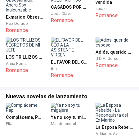
invertido dinero para una escuela de baile que
vendida
CASADOS POR NUESTRO HIJO
comenzaba a ganar popularidad. Él era novio de
sara o
Jeda Clavo
Romance
Mauricio, un importante estilista que había ganado
Exmarido Obsesionado: Ahora Soy Inalcanzable
Romance
Pez Dorado
una pequeña fortuna promocionando tratamientos
Romance
faciales masculinos usando como modelo a un
importante abogado de la ciudad.
Adiós, querido esposo
-Juli debes volver a casa. Ya sabes lo que puede
LOS TRILLIZOS SECRETOS DE MI JEFE
J.D Anderson
EL FAVOR DEL CEO A LA ASISTENTE VIRGEN
ocurrir. Solo quiero que pienses en lo que deseas.
Anna Roma
Romance
Bris
Romance
Normalmente una persona tiene mucho tiempo para
Romance
escoger su futuro, pero un Montgomery debe decidir
con dieciocho años. Lo siento cariño, pero aquí estoy
Nuevas novelas de lanzamiento
para ti, ¿De acuerdo?- La alentó y reconfortó
Al llegar a casa, vió a su madre rebosante de felicidad,
Compláceme, Papi
Ya no soy tu migajera
pero no le dijo nada ni le hizo preguntas. Lo que temía
EliJa
Mar de cristal
La Esposa Rebelde - La Reconquista del Ex Marido
era que Carlos dijera lo que había ocurrido y que
Adrianex Avila
hubiesen planes para su futuro.