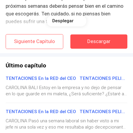
próximas semanas deberás pensar bien en el camino
que escogerás. Ten cuidado, si no piensas bien
Desplegar
puedes sufrir una tragedia"
Al salir de la ducha, Juliette observó la ropa que
Siguiente Capítulo
Descargar
debería usar. Un vestido que no le agradaba, sandalias
y una chaqueta. Aquel no era su estilo. Ella quería
vestirse como una adolescente normal, con jeans,
Último capítulo
camisetas y zapatillas. También le agradaba la ropa
en tonos oscuros, pero su madre era inflexible.
TENTACIONES En la RED del CEO TENTACIONES PELIGROSAS - ¿QUIÉN ES BD?
CAROLINA BALI Estoy en la empresa y no dejo de pensar
-¿Por qué debo usar esto?- Observó con detenimiento
en lo que guarde en mi maleta, ¿Será suficiente? ¿Estaré a
las prendas- ¿Tendré una cita? No, no puede ser
la altura de las reuniones? A cada minuto que pasa me
siento más nerviosa contemplando con horror que viajaré
TENTACIONES En la RED del CEO TENTACIONES PELIGROSAS - LLAMADO DE CAMILO
Pensaba en la salida que tenía con Carlos. Él era
con mi jefe malhumorado, pero endiabladamente atractivo.
Por un momento pienso en mi pasado, ¿Cómo sería delante
guapo, pero no le agradaba demasiado. Sus ideales
CAROLINA Pasó una semana laboral sin haber visto a mi
de mi jefe si no hubiese perdido la memoria?
jefe ni una sola vez y eso me resultaba algo decepcionante
eran opuestos a los suyos. Mientras que ella
Probablemente estaría terminando una carrera universitaria