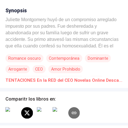
Synopsis
Juliette Montgomery huyó de un compromiso arreglado
impuesto por sus padres. Fue desheredada y
abandonada por su familia luego de sufrir un grave
accidente. Su primo atravesó las mismas circunstancias
que ella cuando confesó su homosexualidad. Él es el
único dispuesto a ayudarla a salir adelante. Mauricio,
Romance oscuro
Contemporánea
Dominante
estilista y novio del primo de Juli, le conseguiría a ella un
trabajo de secretaria y asistente personal en la empresa
Arrogante
CEO
Amor Prohibido
Ulibarri. Camilo y Brad Ulibarri son gemelos, muy
parecidos en sus rasgos pero totalmente diferentes.
Relación en la Oficina
Malentendido
Drama
TENTACIONES En la RED del CEO Novelas Online Descarga gratuita de PDF
Camilo está casado y acaba de descubrir que su esposa
está embarazada y también enferma por lo que debe
abandonar el puesto de CEO. Brad debe asumir el
Comparitr los libros en:
control, pero no imaginó que tendría una secretaria con
tanto carácter. Un juego online de guerra hará que la
enemistad de Brad y Juliette escale nuevos niveles. Ellos
no se conocen, pero buscan destruirse de todas las