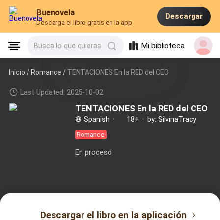
Buenovela
Descargar
Descarga el libro gratis en la app
Mi biblioteca
Busca lo que quieras
Inicio /
Romance
/
TENTACIONES En la RED del CEO
Last Updated: 2025-10-02
TENTACIONES En la RED del CEO
Spanish
·
18+
·
by: SilvinaTracy
Romance
En proceso
Descargar el libro en la aplicación