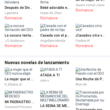
Quiero comer carne
— Los pacientes que mencioné antes, son pacientes
Después de Divorciarme: El regreso de la Heredera
Bebé adorable en la puerta: Mami, por favor firma
Romance
con grado cero a tres. Mientras por acá, tenemos a
Lgamarra
Hojas de Zhen
Romance
Romance
pacientes que comienzan a ser peligrosos bajo
situaciones de estrés u otros sentimientos, grado
cuatro a seis. —Cristopher nos mira para comprobar
La oscura tentación del CEO
Casada con el padre de mi hijo.
¡Casados otra vez!
que lo seguimos.
J.D Anderson
Angellyna Merida
Paulina W
Romance
Romance
Romance
— Por este otro lado tenemos pacientes que vienen
por cometer asesinatos involuntarios, son grado
Nuevas novelas de lanzamiento
siete a nueve. —seguimos caminando y llegamos a un
edificio con extrema seguridad.
ATADA A TI
La mujer que el CEO nunca eligió
Una Noche de Pasión con el CEO
sara o
— ¿Qué m****a? —Dice Jason al ver la seguridad del
K_Ellyane_B
Blue Ink
edificio
— Y aquí tenemos el edificio más peligroso. Nadie
MI PADRASTRO MI DESEO
LA REINA DE MEDIANOCHE DEL MULTIMILLONARIO
entra sin dos gorilas que puedan protegerlos adentro,
Crowned Princess.
Traicionada por mi Prometido, Reclamada por su Enemigo