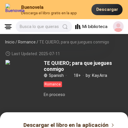
Buenovela
Descargar
Descarga el libro gratis en la app
Mi biblioteca
Busca lo que quieras
Inicio /
Romance
/
TE QUIERO; para que juegues conmigo
Last Updated: 2025-07-11
TE QUIERO; para que juegues
conmigo
Spanish
·
18+
·
by: Kay.Arra
Romance
En proceso
Descargar el libro en la aplicación