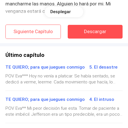
mancharme las manos. Alguien lo hará por mi. Mi
venganza estará completa.
Desplegar
— Estoy demasiado nerviosa, nunca pensé que
Siguiente Capítulo
Descargar
estaríamos aquí —la brisa era fría. Y la voz cálida de
Naomi lo contrarestraba.
Último capítulo
— Hagamos nuestro trabajo bien, somos
profesionales, hagamos lo que sabemos hacer, todo
TE QUIERO; para que juegues conmigo 5. El desastre
estará bien, Nam —respondí con franqueza.
POV Eva*** Hoy no venía a platicar. Se había sentado, se
dedicó a verme, leerme. Cada movimiento que hacía, lo
Naomi James era una vieja compañera de universidad.
miraba atentamente. Como si estuviera cazando. Era en
Era la única persona que sabía leerme, sabía que no
toda la palabra un cazador nato. — ¿Hoy te sientes bien? —
era tan buen como me veía. Aunque aún asi le tenía
TE QUIERO; para que juegues conmigo 4. El intruso
pregunté en medio de un largo silencio — Pruebame Lo
algunos secretos.
observé directo a los ojos. No estaba aquí para jugar,
POV Eva** Mi peor decisión fue esta. Tomar de paciente a
aunque mis sueños me hayan traicionado. Tengo que
este imbécil. Jefferson era un tipo predecible, era un poco
confirmar el diagnóstico que se le ha otorgado. — ¿Alguna
— ¡Bienvenidos al hospital psiquiátrico de Juliette
aburrido. Sufría un trastorno de ansiedad un tanto peligroso,
vez has leído tu expediente? — Yo lo escribí —responde
pero podría superarlo sin problema alguno. Caminaba por el
Cambridge! —Un hombre alto salió con los brazos