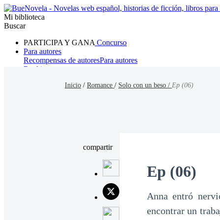
Mi biblioteca
Buscar
PARTICIPA Y GANA
Concurso
Para autores
Recompensas de autores
Para autores
Ranking
Navegar
Inicio
/
Romance
/
Solo con un beso /
Ep (06)
Novelas
Cuentos Cortos
Todos
Romance
Hombre lobo
Mafia
Sistema
Fantasía
Urbano
LG
compartir
Ep (06)
Anna entró nervi
encontrar un trab