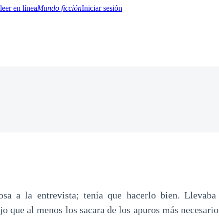
Mundo ficción
Iniciar sesión
BTQ+
YA/TEEN
Paranormal
Misterio/Thriller
Oriental
Juegos
Historia
MM
osa a la entrevista; tenía que hacerlo bien. Llevaba
ajo que al menos los sacara de los apuros más necesario