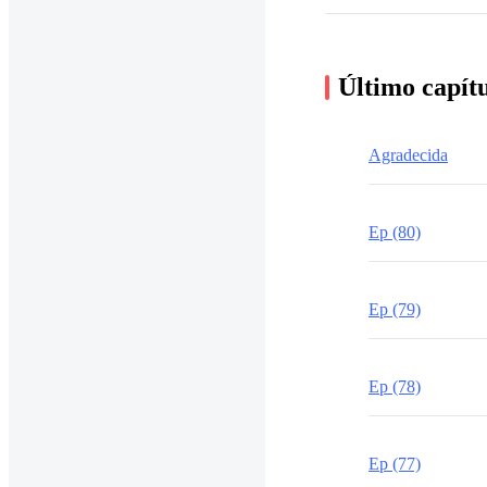
Último capít
Agradecida
Ep (80)
Ep (79)
Ep (78)
Ep (77)