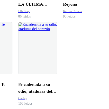
LA ÚLTIMA
Reyona
COOPER
Ella Ray
Kabirat Aleem
86 leídos
95 leídos
 Te
Encadenada a su
odio, ataduras del
corazón
Carlay
106 leídos