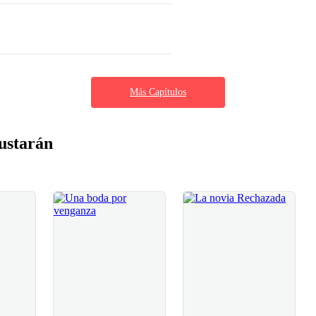
Más Capítulos
ustarán