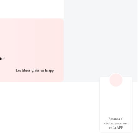
to!
Lee libros gratis en la app
Escanea el
código para leer
en la APP