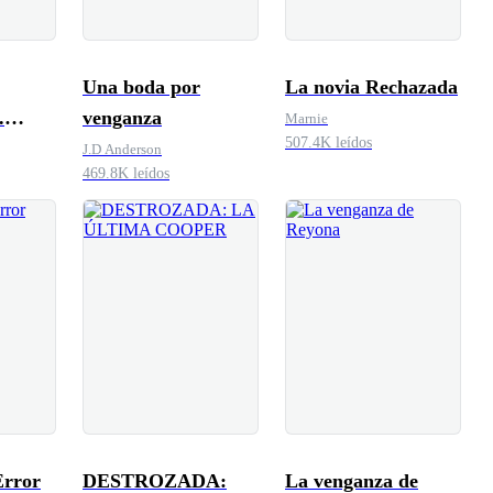
Una boda por
La novia Rechazada
.
venganza
Marnie
507.4K leídos
 el
J.D Anderson
469.8K leídos
 mi
Error
DESTROZADA:
La venganza de