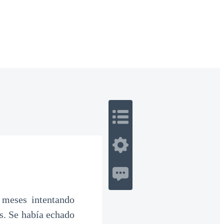
 Romance
Sci-Fi
Guerra
Otros
 meses intentando
s. Se había echado