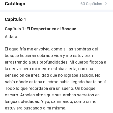
amor prohibido y la traición amenazan con desatar una
Catálogo
60 Capítulos
guerra.
Capítulo 1
Capítulo 1: El Despertar en el Bosque
Aldara.
El agua fría me envolvía, como si las sombras del
bosque hubieran cobrado vida y me estuvieran
arrastrando a sus profundidades. Mi cuerpo flotaba a
la deriva, pero mi mente estaba alerta, con una
sensación de irrealidad que no lograba sacudir. No
sabía dónde estaba ni cómo había llegado hasta aquí.
Todo lo que recordaba era un sueño. Un bosque
oscuro. Árboles altos que susurraban secretos en
lenguas olvidadas. Y yo, caminando, como si me
estuviera buscando a mí misma.