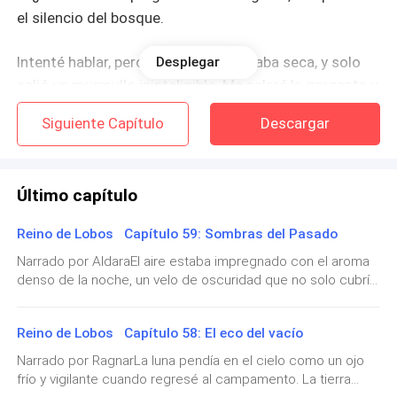
el silencio del bosque.
Intenté hablar, pero mi garganta estaba seca, y solo
Desplegar
salió un murmullo ininteligible. Me aclaré la garganta y
traté de nuevo.
Siguiente Capítulo
Descargar
— ¿Dónde estoy? —susurré, sintiendo cómo el eco de
mi propia voz se desvanecía entre los árboles.
Último capítulo
— Estabas en el agua —ignora mi pregunta. Dio un
Reino de Lobos Capítulo 59: Sombras del Pasado
paso más cerca, observándome con atención—.
Narrado por AldaraEl aire estaba impregnado con el aroma
¿Recuerdas cómo llegaste aquí?
denso de la noche, un velo de oscuridad que no solo cubría
el bosque, sino también mi corazón. Caminaba descalza
Sacudí la cabeza, incapaz de encontrar las palabras.
entre las sombras, guiada por una fuerza que no
Algo en sus ojos me inquietaba, pero no sabía por qué.
Reino de Lobos Capítulo 58: El eco del vacío
comprendía del todo, pero que me arrastraba hacia un
destino incierto.Había escapado.No de Ragnar, no del lobo
Era como si pudiera ver a través de mí, como si
Narrado por RagnarLa luna pendía en el cielo como un ojo
que me reclamaba con cada latido de su alma, sino de algo
supiera más de lo que estaba dispuesto a decir.
frío y vigilante cuando regresé al campamento. La tierra
mucho más profundo: de la verdad que pesaba sobre mis