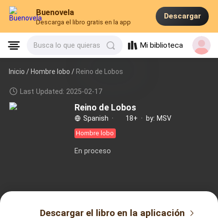
Buenovela
Descargar
Descarga el libro gratis en la app
Mi biblioteca
Busca lo que quieras
Inicio /
Hombre lobo
/
Reino de Lobos
Last Updated: 2025-02-17
Reino de Lobos
Spanish
·
18+
·
by: MSV
Hombre lobo
En proceso
Descargar el libro en la aplicación