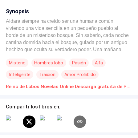
Synopsis
Aldara siempre ha creído ser una humana común,
viviendo una vida sencilla en un pequeño pueblo al
borde de un misterioso bosque. Sin saberlo, cada noche
camina dormida hacia el bosque, guiada por un antiguo
hechizo que oculta su verdadero poder. Una mañana,
despierta en medio de un lago oscuro, rescatada por
Misterio
Hombres lobo
Pasión
Alfa
Ragnar, el alfa de una temida manada de lobos. En un
mundo donde la relación entre brujas y lobos está
Inteligente
Traición
Amor Prohibido
prohibida, Ragnar debe luchar contra su atracción por
ella, convencido de que solo es una humana perdida.
Giro Argumental
Reino de Lobos Novelas Online Descarga gratuita de PDF
Aldara comienza a cuestionar su identidad a medida que
su hechizo se debilita, revelando fragmentos de su
pasado y poderes ocultos. Mientras ella descubre la
Comparitr los libros en:
verdad sobre sí misma y su conexión con el bosque, su
esposo vampiro, Valerian, trama un oscuro plan para
asesinarla y tomar su poder. Aldara debe enfrentar su
destino antes de que el peligro la alcance, mientras el