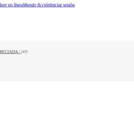
Mundo ficción
Iniciar sesión
RECIADA /
009
BTQ+
YA/TEEN
Paranormal
Misterio/Thriller
Oriental
Juegos
Historia
MM