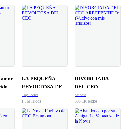
l amor
LA PEQUEÑA
DIVORCIADA
ido
REVOLTOSA DEL
DEL CEO
CEO
ARREPENTIDO:
Day Torres
Sathara
1.1M leídos
603.1K leídos
¡Vuelve con mis
Trillizos!