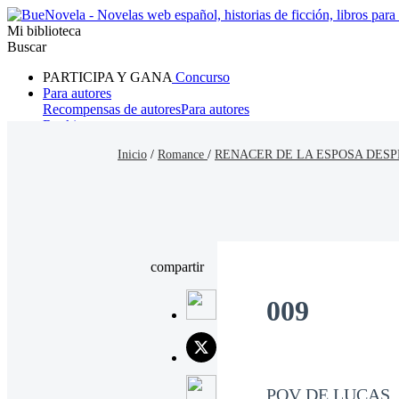
Mi biblioteca
Buscar
PARTICIPA Y GANA
Concurso
Para autores
Recompensas de autores
Para autores
Ranking
Navegar
Inicio
/
Romance
/
RENACER DE LA ESPOSA DESP
Novelas
Cuentos Cortos
Todos
Romance
Hombre lobo
Mafia
Sistema
Fantasía
Urbano
LG
compartir
009
POV DE LUCAS