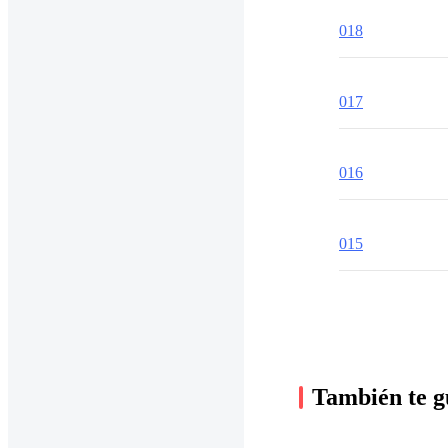
018
017
016
015
También te g