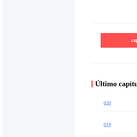
ca
Último capít
020
019