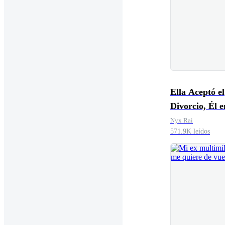
Ella Aceptó el
Divorcio, Él entró
en Pánico
Nyx Rai
571.9K leídos