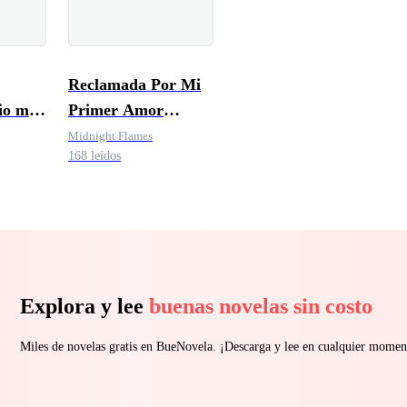
Reclamada Por Mi
io me
Primer Amor
ta.
Multimillionario
Midnight Flames
168 leídos
Explora y lee
buenas novelas sin costo
Miles de novelas gratis en BueNovela. ¡Descarga y lee en cualquier momen