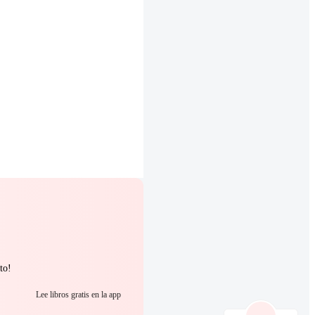
to!
Lee libros gratis en la app