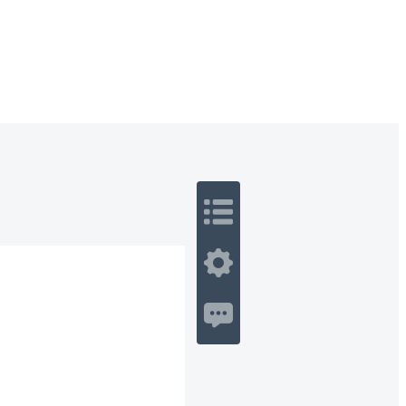
 Romance
Sci-Fi
Guerra
Otros