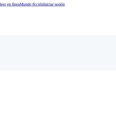
Mundo ficción
Iniciar sesión
BTQ+
YA/TEEN
Paranormal
Misterio/Thriller
Oriental
Juegos
Historia
MM