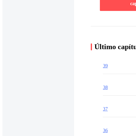
ca
Último capít
39
38
37
36