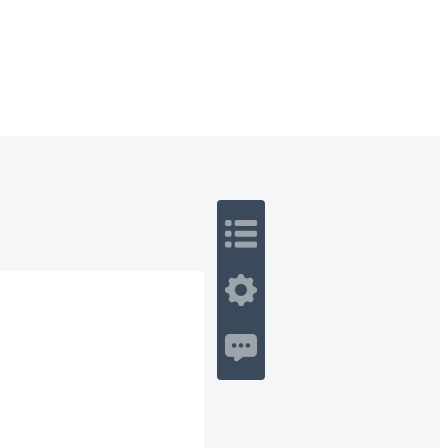
 Romance
Sci-Fi
Guerra
Otros