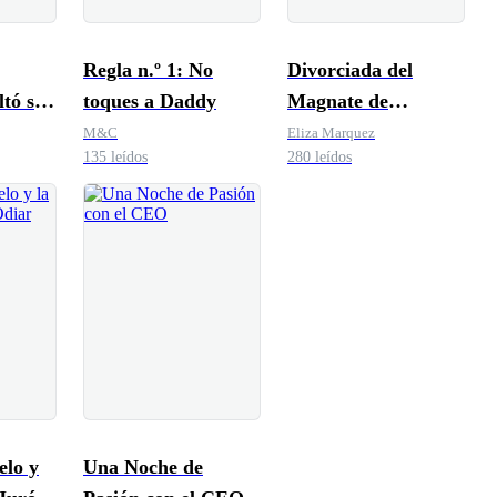
Regla n.º 1: No
Divorciada del
ltó ser
toques a Daddy
Magnate de
Hollywood
M&C
Eliza Marquez
135 leídos
280 leídos
elo y
Una Noche de