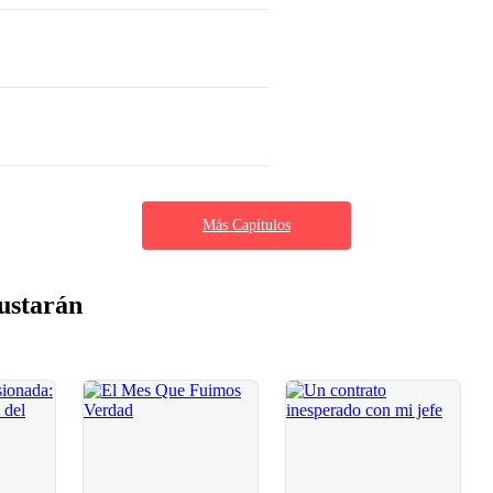
Más Capítulos
ustarán