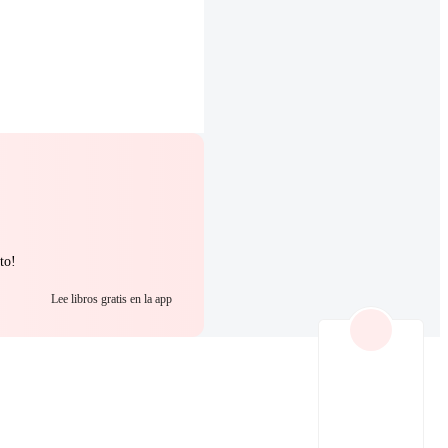
to!
Lee libros gratis en la app