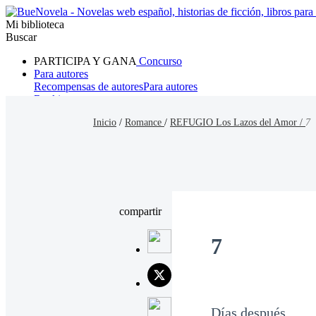
Mi biblioteca
Buscar
PARTICIPA Y GANA
Concurso
Para autores
Recompensas de autores
Para autores
Ranking
Navegar
Inicio
/
Romance
/
REFUGIO Los Lazos del Amor /
7
Novelas
Cuentos Cortos
Todos
Romance
Hombre lobo
Mafia
Sistema
Fantasía
Urbano
LG
compartir
7
Días después...