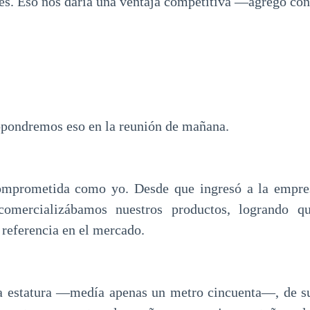
es. Eso nos daría una ventaja competitiva —agregó con
pondremos eso en la reunión de mañana.
omprometida como yo. Desde que ingresó a la empres
omercializábamos nuestros productos, logrando qu
 referencia en el mercado.
a estatura —medía apenas un metro cincuenta—, de su