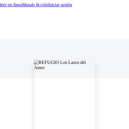
Mundo ficción
Iniciar sesión
BTQ+
YA/TEEN
Paranormal
Misterio/Thriller
Oriental
Juegos
Historia
MM