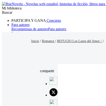
Mi biblioteca
Buscar
PARTICIPA Y GANA
Concurso
Para autores
Recompensas de autores
Para autores
Ranking
Navegar
Inicio
/
Romance
/
REFUGIO Los Lazos del Amor /
1
Novelas
Cuentos Cortos
Todos
Romance
Hombre lobo
Mafia
Sistema
Fantasía
Urbano
LG
compartir