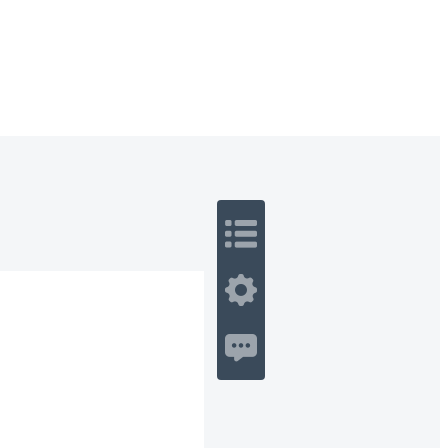
 Romance
Sci-Fi
Guerra
Otros