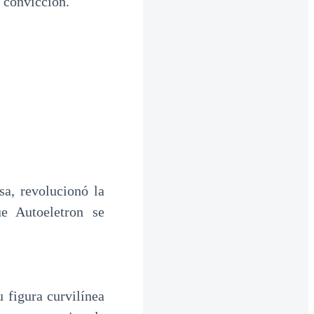
 convicción.
a, revolucionó la
e Autoeletron se
 figura curvilínea