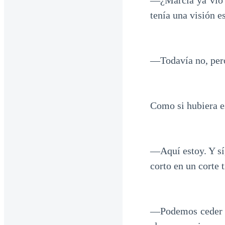
—¿Márcia ya vio 
tenía una visión es
—Todavía no, pero
Como si hubiera e
—Aquí estoy. Y sí
corto en un corte 
—Podemos ceder un