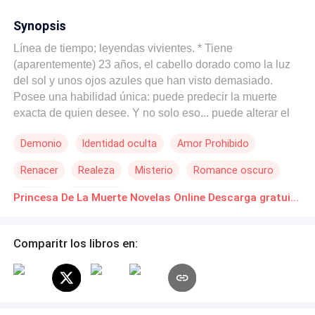
Synopsis
Línea de tiempo; leyendas vivientes. * Tiene
(aparentemente) 23 años, el cabello dorado como la luz
del sol y unos ojos azules que han visto demasiado.
Posee una habilidad única: puede predecir la muerte
exacta de quien desee. Y no solo eso... puede alterar el
destino. Pero todo poder tiene un precio, y el suyo es
Demonio
Identidad oculta
Amor Prohibido
demasiado alto. Hasta que apareció él . El único por
quien estaría disSiempre mantuvo la distancia,
Renacer
Realeza
Misterio
Romance oscuro
impidiendo lazos, impidiendo sentimientos. Hasta que
apareció él. El único por quien lo arriesgaría todo. El
Drama
Dominante
Princesa De La Muerte Novelas Online Descarga gratuita de PDF
único por quien estaría dispuesta a romper todas sus
reglas. El único por quien lo arriesgaría todo... incluso su
propia vida. ¿Cuál será el precio? ¿Cómo ocurrirá todo?
Comparitr los libros en:
¿Qué tan importante es él?¿ Podrás? ¿Podrá realmente
cambiar lo inevitable? Quizás lo logre... Pero los finales
felices no existen. Nunca han existido. Ella lo sabe. Lo ha
visto mil veces: dolor, tristeza, caos, muerte... y más dolor.