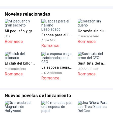
logrando cambiar su manera de ver las cosas.
Él era la única persona capaz de hacerla dudar de su
Novelas relacionadas
propio destino.
Mi pequeño y gran secreto
Corazón sin dueño
Él era la única persona por la que estaba dispuesta a
Esposa para el Italiano Despiadado
Bris
maracaballero
arriesgarlo todo… incluso su propia vida.
Anne Mon
Romance
Romance
Romance
El club del billonario
Sustituta del amor del CEO
La esposa ciega traicionada por el CEO
maracaballero
J.D Anderson
J.D Anderson
Romance
Romance
Romance
Nuevas novelas de lanzamiento