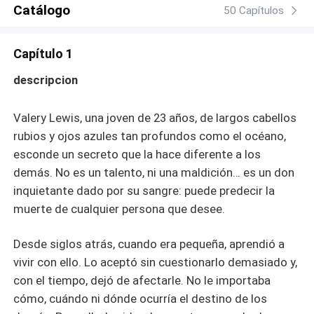
Y aún así, por primera vez en su vida... sueña con un
Catálogo
50 Capítulos
"para siempre". Un futuro con alguien a su lado. Un
deseo que jamás se permitió tener... hasta ahora. ¿Lo
Capítulo 1
conseguirá? ¿O simplemente se perderá en el intento? *
~ ValeriaAlfa55 Portada hecha por mí Historia original
descripcion
Independiente
Valery Lewis, una joven de 23 años, de largos cabellos
rubios y ojos azules tan profundos como el océano,
esconde un secreto que la hace diferente a los
demás. No es un talento, ni una maldición… es un don
inquietante dado por su sangre: puede predecir la
muerte de cualquier persona que desee.
Desde siglos atrás, cuando era pequeña, aprendió a
vivir con ello. Lo aceptó sin cuestionarlo demasiado y,
con el tiempo, dejó de afectarle. No le importaba
cómo, cuándo ni dónde ocurría el destino de los