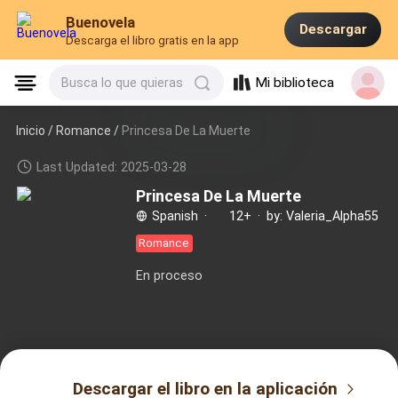
Buenovela
Descargar
Descarga el libro gratis en la app
Mi biblioteca
Busca lo que quieras
Inicio /
Romance
/
Princesa De La Muerte
Last Updated: 2025-03-28
Princesa De La Muerte
Spanish
·
12+
·
by: Valeria_Alpha55
Romance
En proceso
Descargar el libro en la aplicación