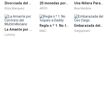
Divorciada del Magnate de Hollywood
20 monedas por una esposa de papel
Una Niñera Para Los Tres Diablitos Del Ceo
Eliza Marquez
ARYO
Bea Medina
Regla n.º 1: No toques a Daddy
Embarazada del Ceo Ciego.
La Amante por Contrato del Multimillonario
M&C
Salyspears
Lummy