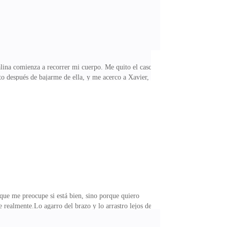
nalina comienza a recorrer mi cuerpo. Me quito el casco
to después de bajarme de ella, y me acerco a Xavier,
nero del bolso y me acerco a pagar mi primera carrera.
—¿Te apuntas en la primera de la noche? —pregunta,
 juntar.—Son 20 mil —responde—. La verdad es que la
ue me preocupe si está bien, sino porque quiero
realmente.Lo agarro del brazo y lo arrastro lejos de
—escupo las palabras con rabia, viendo cómo se
corazón sigue latiendo con fuerza, la adrenalina sigue