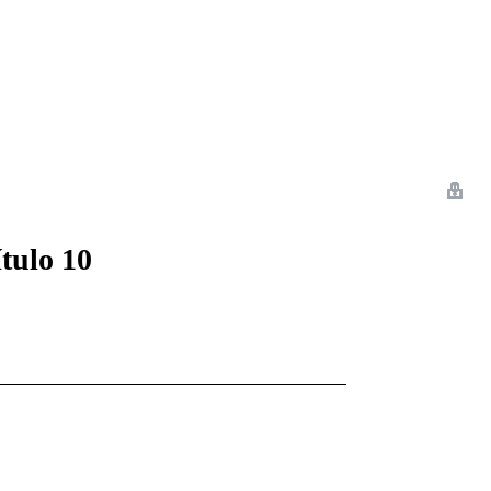
 Romance
Sci-Fi
Guerra
Otros
tulo 10