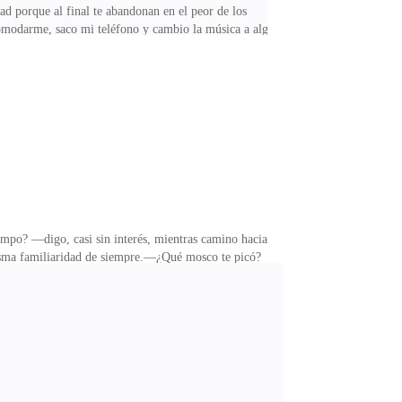
ad porque al final te abandonan en el peor de los
omodarme, saco mi teléfono y cambio la música a algo
aso tranquilo hasta un gran árbol que ya considero
 luego me acomodo, cerrando los ojos. La brisa de la
la soledad más que nunca.Después de un rato en paz,
po? —digo, casi sin interés, mientras camino hacia
 misma familiaridad de siempre.—¿Qué mosco te picó?
 se hace más fuerte, y noto a Clara aún tirada en el
vantas? —mi tono es casi burlón, y no puedo evitar
do impasible, apenas alzando una ceja.—¿Qué? —