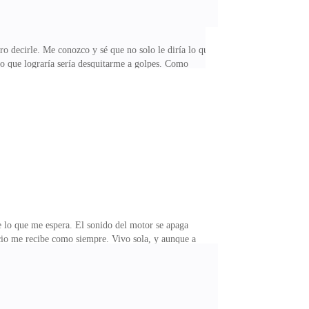
ero decirle. Me conozco y sé que no solo le diría lo que
co que lograría sería desquitarme a golpes. Como
 a calmarme, y sobre todo, a evitar que le parta la
 no decirle nada se están desmoronando.—Entonces,
a sido por nada —insiste, sin entender que ya me
 de lo que me espera. El sonido del motor se apaga
ncio me recibe como siempre. Vivo sola, y aunque a
tivas. El lugar está en orden, cada cosa en su lugar,
zón.Al llegar a mi cuarto, lo primero que hago es
 que me está esperando. No la guardo por