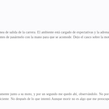
ínea de salida de la carrera. El ambiente está cargado de expectativas y la adre
 antes de pasármelo con la mano para que se acomode. Dejo el casco sobre la mo
 dar la salida a los corredores en la línea de salida y meta. Saco un fajo de di
 comenzado a acomodarse en su rol, pero aún mantiene esa actitud relajada. 
le pregunto, mientras sigo mirando las apuestas y la gente que se empieza a
o que necesito y se l
damente junto a su moto, y por un segundo me quedo ahí, observándolo. No porq
iciente. No después de lo que intentó.Aunque morir no es algo que me preocupe 
recomponerse cuando le suelto una patada en el estómago.—¿Querías matarme? 
l cabrón jadea, intentando decir algo, pero no me interesa escuchar excusas. Mi 