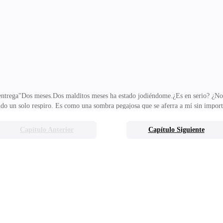
 hasta que entienda lo que pudo haber causado. Si no fuera por mis reflejos, p
a voz de Xavier irrumpe en la escena
 entrega"Dos meses.Dos malditos meses ha estado jodiéndome.¿Es en serio? ¿No
nido un solo respiro. Es como una sombra pegajosa que se aferra a mí sin impo
etía hasta por donde no entra la luz —concluye su historia con tono divertido.F
icho en los últimos minutos. Ya sé cómo funciona esto: él habla, yo finjo que 
Capítulo Anterior
Capítulo Siguiente
s.¿Y por qué no lo corro? Oh, ya lo intenté. De todas las maneras posibles.Lo 
me.Pero nada.El cabrón sigu