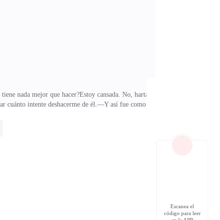
odría haberme estrellado contra el pavimento a toda
 tiene nada mejor que hacer?Estoy cansada. No, harta.
rtar cuánto intente deshacerme de él.—Y así fue como
uerzo una sonrisa, pero no estoy escuchando. En
lo escucho y él sigue hablándome como si nada.Ha
ignoré. Lo insulté. Lo amenacé. Hasta le dije que me
Escanea el
código para leer