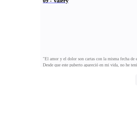
09 - Valery
en mi sistema y todo en mí me pide seguir golpeándolo
velocidad. Podría estar muerta. De nuevo.—¡Valery!L
"El amor y el dolor son cartas con la misma fecha de
Desde que este puberto apareció en mi vida, no he te
le dije a mi abuela que no quería a la chica que me m
realidad, no he estado escuchando nada de lo que ha d
estado siguiéndome de un lado a otro durante dos mese
dejaría llevar por la violencia si seguía persiguiéndo