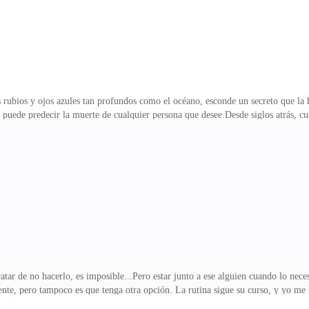
 rubios y ojos azules tan profundos como el océano, esconde un secreto que la h
puede predecir la muerte de cualquier persona que desee.Desde siglos atrás, cu
fectarle. No le importaba cómo, cuándo ni dónde ocurría el destino de los demás.
r su tranquilidad.Se acostumbró a mantener distancia de las personas, a no enca
, tarde o temprano, todo acaba?Pero entonces, él apareció.Adeus Shalow. Un chic
a presencia pare
atar de no hacerlo, es imposible...Pero estar junto a ese alguien cuando lo nec
te, pero tampoco es que tenga otra opción. La rutina sigue su curso, y yo me 
 Prefiero mantenerme al margen, como siempre lo he hecho. La gente es efímera.