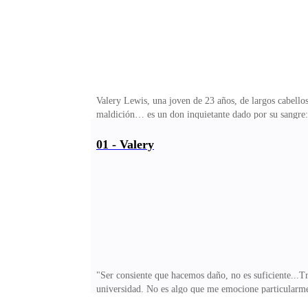
Valery Lewis, una joven de 23 años, de largos cabellos
maldición… es un don inquietante dado por su sangre: 
sin cuestionarlo demasiado y, con el tiempo, dejó de a
la misma moneda, algo inevitable que no debía perturba
01 - Valery
refugio, en su zona segura. ¿Para qué formar lazos si
sonrisa capaz de iluminar hasta el día más gris. Su sol
"Ser consiente que hacemos daño, no es suficiente...Tr
universidad. No es algo que me emocione particularmen
para mí, ni charlas nostálgicas sobre las vacaciones.