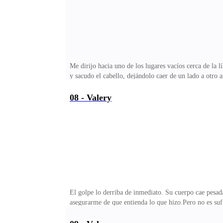
Me dirijo hacia uno de los lugares vacíos cerca de la l
y sacudo el cabello, dejándolo caer de un lado a otro
quien está con Marina, su novia y también encargada de
—Hola —me saluda Xavier al verme. Se nota que ya ha
08 - Valery
viendo cómo saco el dinero y asiento.—¿Cuánto es? —
apuesta está más alta ahora...Aparto la cantidad del faj
El golpe lo derriba de inmediato. Su cuerpo cae pesa
asegurarme de que entienda lo que hizo.Pero no es suf
la moto sin ningún cuidado. Apenas tiene tiempo de 
retuerce en el suelo, luchando por recuperar el aire.E