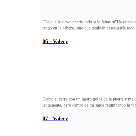
"De que le sirve tenerlo todo si le faltas tu"Ha estado
tengo en la cabeza, sino que también descargaría todo
antes.Pronto saldremos de clases, y aunque había jurad
cara al primer imbécil que se cruce en mi camino.Sus
06 - Valery
¿por qué te pusiste así? —sigue hablando sin parar.A
estaba agotando.—¡Por Satán, callate de una maldita
Cierro el carro con un ligero golpe de la puerta y me d
lentamente, pero dentro de mí sigue retumbando la vibr
veces el vacío parece abrazarme con fuerza, me he aco
tal como me gusta. Camino directo a mi cuarto, sin d
07 - Valery
sacar la flor del bolso. La observo un instante; la del
sentimentalismo, más bien por costumbre. La pongo so