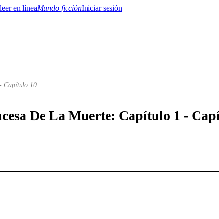
Mundo ficción
Iniciar sesión
- Capítulo 10
BTQ+
YA/TEEN
Paranormal
Misterio/Thriller
Oriental
Juegos
Historia
MM
ncesa De La Muerte: Capítulo 1 - Capí