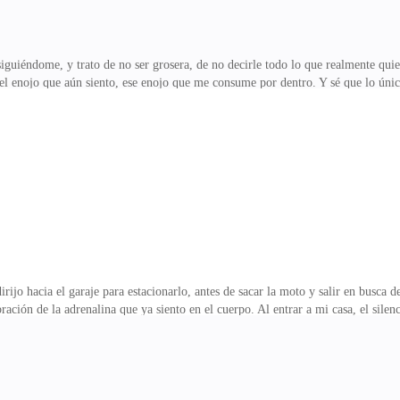
 siguiéndome, y trato de no ser grosera, de no decirle todo lo que realmente qui
 el enojo que aún siento, ese enojo que me consume por dentro. Y sé que lo úni
o que no regresaría a las carreras de motos, la adrenalina me ayuda a relajarme,
piro pesadamente. Ha estado hablando todo el maldito camino, y mis ganas de
preté mis puños, buscando la manera de no gritarle.—La verdad no creo que hay
 vez! —grito, deteniéndome en
irijo hacia el garaje para estacionarlo, antes de sacar la moto y salir en busca
ación de la adrenalina que ya siento en el cuerpo. Al entrar a mi casa, el sile
stumbrado. La soledad me permite estar conmigo misma, sin preguntas ni expecta
etenerme, mientras mis pensamientos empiezan a correr tan rápido como mi cora
icadeza de la flor intacta contrasta con la crudeza del mundo exterior, el mismo
bre la mesa de noche, sin darle más i