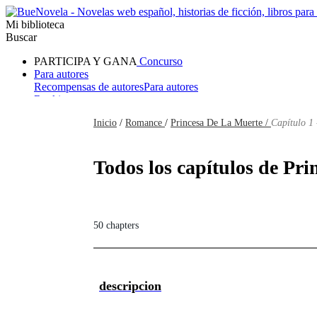
Mi biblioteca
Buscar
PARTICIPA Y GANA
Concurso
Para autores
Recompensas de autores
Para autores
Ranking
Navegar
Inicio
/
Romance
/
Princesa De La Muerte /
Capítulo 1 
Novelas
Cuentos Cortos
Todos
Romance
Hombre lobo
Mafia
Sistema
Fantasía
Urbano
LG
Todos los capítulos de Pri
50 chapters
descripcion