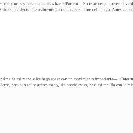
s solo y no hay nada que puedas hacer?Por eso... No te aconsejo querer de verd
sitio donde siento que realmente puedo desconectarme del mundo. Antes de ac
nciones con las que, de una forma u otra, a veces me identifico.Camino con p
ado. Extraigo mi teléfono de él, más que nada para tener la hora a la vista, y
con la melodía que llena mis oídos. Es en momentos como este cuando disfruto 
Arrugo la frente, casi segura de qu
 palma de mi mano y los hago sonar con un movimiento impaciente—. ¿Interrum
nderse, pero aún así se acerca más y, sin previo aviso, besa mi mejilla con la
 sin desviar la mirada.El susurro del murmullo entre los estudiantes en el aula
más que una obra para ella.—¿Y a ti? ¿Qué terremoto te tumbó que aún no te le
 una chispa le hubiera saltado de pronto, y me fulmina con la mirada. Me que
 que me conteste. En un abrir y cerrar