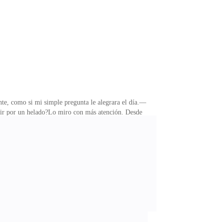
eflejo. Mi cabello, largo y rubio como hilos de oro,
laro ni demasiado oscuro, con reflejos dorados que
e, como si mi simple pregunta le alegrara el día.—
ir por un helado?Lo miro con más atención. Desde
namorarme". Lo peor de todo es que, en cierto modo,
na infidelidad es una infidelidad, sin importar las
rna más seria, casi vulnerable.—Como amigos —dice