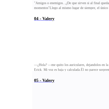
"Amigos o enemigos...¿De que sirven si al final queda
momentos"Llego al mismo lugar de siempre, el único 
más intenso: Darkside, Who Am I, Tomboy, Control… ca
mío. Me siento bajo su sombra, dejando mi bolso a un l
04 - Valery
mañana/tarde acaricia mi piel, un contraste perfecto 
un cosquilleo en mi nariz interrumpe mi tranquilidad. 
—¿Hola? —me quito los auriculares, dejandolos en la
Erick. Mi voz es baja y calculada.Él no parece sorpre
—suelto con sarcasmo, frunciendo un poco el ceño, pero
suelo, sin mover un dedo, como si el mundo no fuera 
05 - Valery
sonreír para mis adentros.Erick se endereza, como si
pregunto, con total indiferencia.No necesito esperar a