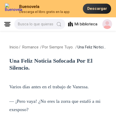
Buenovela
Descargar
Descarga el libro gratis en la app
Mi biblioteca
Busca lo que quieras
Inicio
/
Romance
/
Por Siempre Tuyo.
/
Una Feliz Noticia Sofocada Por El Silencio.
Una Feliz Noticia Sofocada Por El
Silencio.
Varios días antes en el trabajo de Vanessa.
— ¡Pero vaya! ¿No eres la zorra que estafó a mi
exesposo?