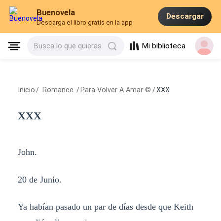
Buenovela
Descargar
Descarga el libro gratis en la app
Mi biblioteca
Busca lo que quieras
Inicio
/
Romance
/
Para Volver A Amar ©
/
XXX
XXX
John.
20 de Junio.
Ya habían pasado un par de días desde que Keith