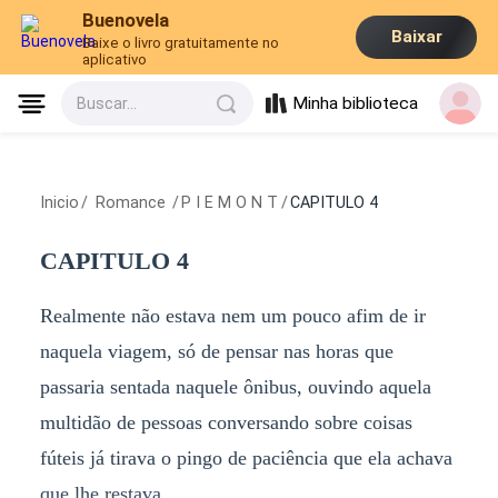
Buenovela
Baixar
Baixe o livro gratuitamente no
aplicativo
Minha biblioteca
Buscar...
Inicio
/
Romance
/
P I E M O N T
/
CAPITULO 4
CAPITULO 4
Realmente não estava nem um pouco afim de ir
naquela viagem, só de pensar nas horas que
passaria sentada naquele ônibus, ouvindo aquela
multidão de pessoas conversando sobre coisas
fúteis já tirava o pingo de paciência que ela achava
que lhe restava.