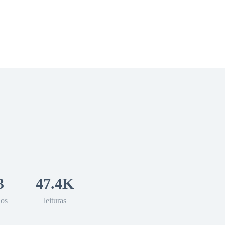
 Romance
Sci-Fi
Guerra
Otros
3
47.4K
los
leituras