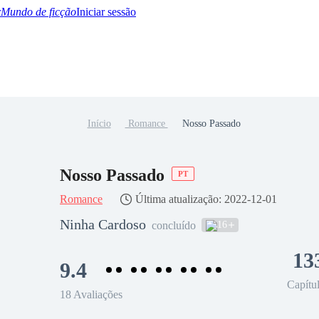
Mundo de ficção
Iniciar sessão
Início
Romance
Nosso Passado
BTQ+
YA/TEEN
Paranormal
Misterio/Thriller
Oriental
Juegos
Historia
MM
Nosso Passado
PT
Romance
Última atualização: 2022-12-01
Ninha Cardoso
16
concluído
13
9.4
Capítu
18 Avaliações