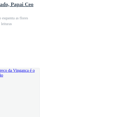
ado, Papai Ceo
ios apenas decidiram não gerir mais as mesmas.
 esquenta as flores
leituras
r estava tão sombrio quanto o dia lá fora.
santes contratos com o México e Espanha para o
 deixando os cofres da Ferroso Incorporações