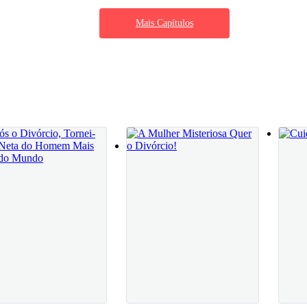
 a empresa já não lhe pertence mais - ele
Mais Capítulos
nfiada de você, Mathias... Achando que vai
já a iniciara e muito bem, nas negociações do conselho de acionistas.
á com sentimento de culpa e quer reparar o
a forma ela estava certa. Sobre quase tudo.
ho. Antes estava com vontade de recuperar a
endo deixado de lado, especialmente durante o
a perspectiva diferente agora. Entendia um
to de leitura pessoal com um especialista, para que aprendesse a lidar
ram e nem tiveram como impedir que ela continuasse na direção das e
ntavam e o nome do grupo Ferroso Incorporações era bem visto no mund
início a um plano de expansão que estava dando muito certo.