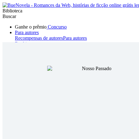
Biblioteca
Buscar
Ganhe o prêmio
Concurso
Para autores
Recompensas de autores
Para autores
Ranking
Navegar
Novelas
Contos Curtos
Todos
Romance
Hombre lobo
Mafia
Sistema
Fantasía
Urbano
LG