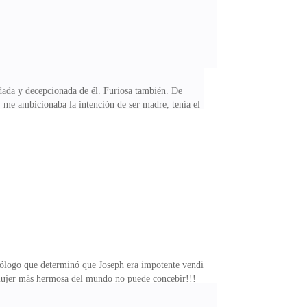
udada y decepcionada de él. Furiosa también. De
s, me ambicionaba la intención de ser madre, tenía el
e colmara de truenos, rayos, relámpagos, y campanadas
o. Ya les dije que me casé muy joven y no estaba
rmosa, lucir y mis encantos y chasquear los dedos para
rólogo que determinó que Joseph era impotente vendió
a mujer más hermosa del mundo no puede concebir!!!
pasarela con los diseños de la famosa Betty Stuart,
-Tu drama es más importante que mis diseños-, se enojó