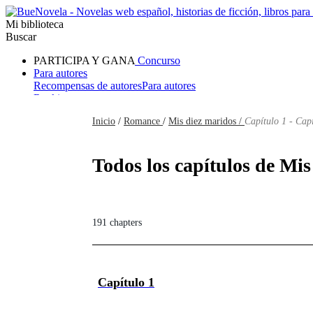
Mi biblioteca
Buscar
PARTICIPA Y GANA
Concurso
Para autores
Recompensas de autores
Para autores
Ranking
Navegar
Inicio
/
Romance
/
Mis diez maridos /
Capítulo 1 - Cap
Novelas
Cuentos Cortos
Todos
Romance
Hombre lobo
Mafia
Sistema
Fantasía
Urbano
LG
Todos los capítulos de Mis
191 chapters
Capítulo 1