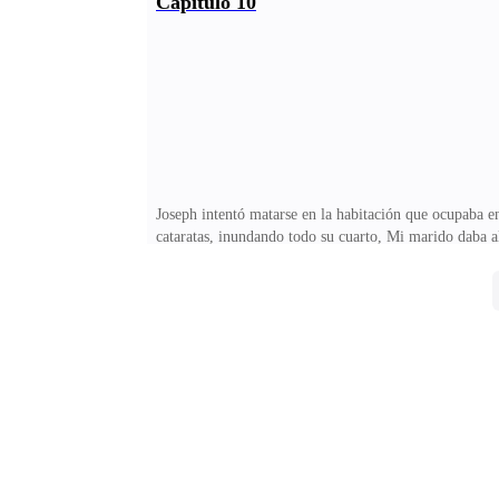
Capítulo 10
mucho Stuart. -Yo he venido a trabajar para usted no h
en la cama viviendo con Joseph. Salí a la pasarela luc
Joseph intentó matarse en la habitación que ocupaba e
cataratas, inundando todo su cuarto, Mi marido daba al
piso, en medio de un gran charco de sangre, pero logr
con enfermeras pendientes de él, las veinticuatro hora
fotos para una famosa revista de modas, de gran dema
cortándose las muñecas con una filuda navaja. -Perdió