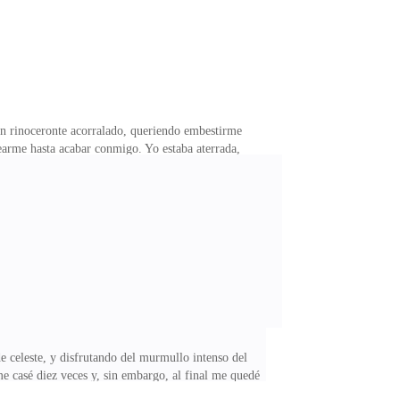
 un rinoceronte acorralado, queriendo embestirme
arme hasta acabar conmigo. Yo estaba aterrada,
omo alambres, no tenía escape tampoco. ¡¡¡Ronald me
ba a borbotones y mi corazón no dejaba de bombear de
 mi vida estaba en eterno peligro. La pesadilla se
 de celeste, y disfrutando del murmullo intenso del
me casé diez veces y, sin embargo, al final me quedé
ada, que no valoraba a los hombres, que nunca supo lo