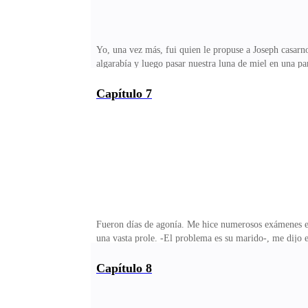
Yo, una vez más, fui quien le propuse a Joseph casarn
algarabía y luego pasar nuestra luna de miel en una pa
romántica, me sentía una princesa de cuento de hadas,
conmigo. Yo le era exquisita, deliciosa, erótica y muy
Capítulo 7
contrario, acapararme por el resto e su existencia. Ac
uno por el otro!!! Los padres de Joseph, sin embargo s
Fueron días de agonía. Me hice numerosos exámenes en 
una vasta prole. -El problema es su marido-, me dijo e
señora Monroe-, me subrayó. No me sentí aliviada, por
conocía bien a Joseph y sabía que no iba a digerir bie
Capítulo 8
sabía qué decirle o cómo afrontar las cosas. Como era
un tratamiento de fertilidad. -Yo estoy bien, Jacky, s