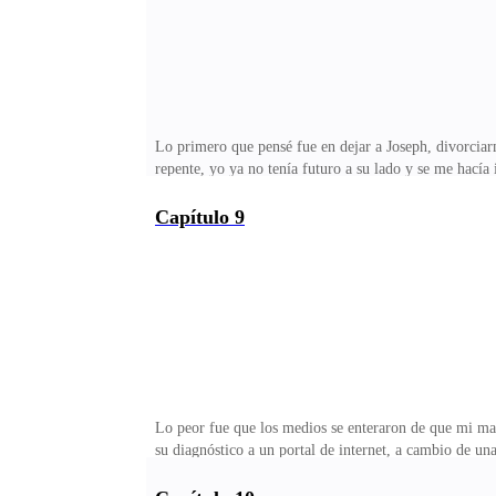
Lo primero que pensé fue en dejar a Joseph, divorciar
repente, yo ya no tenía futuro a su lado y se me hacía
instinto maternal a flor de piel y el hecho de que Jos
violentas y le había perdido interés sexual a él, no q
Capítulo 9
preparada para la vida, eso es también es verdad. Sie
tener lo que se me antojara y pudiera alcanzar. Por eso
Lo peor fue que los medios se enteraron de que mi ma
su diagnóstico a un portal de internet, a cambio de u
tituló el portal y la noticia rebotó, de inmediato, en
habían, sin mentirles, cinco mil periodistas, querien