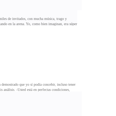
miles de invitados, con mucha música, trago y
entando en la arena. Yo, como bien imaginan, era súper
ser inmensamente feliz. Joseph estaba encandilado
tería conmigo y ni loco deseaba perderme sino, por el
 haría en apenas quince días. ¡¡¡Estábamos locos el
 demostrado que yo sí podía concebir, incluso tener
 análisis. -Usted está en perfectas condiciones,
r qué hacer o qué decisión tomar al respecto. Yo ya
a nuestra máxima ilusión y aspiración. Ni siquiera
n exámenes médicos ni a someterse a pruebas ni iniciar