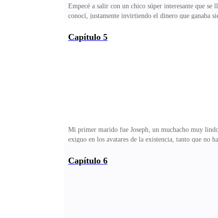
Empecé a salir con un chico súper interesante que se 
conocí, justamente invirtiendo el dinero que ganaba si
ojos y se prendó de mi belleza tan sensual que ya albo
va a una ferretería a comprar una alambrada y el vended
Capítulo 5
de tonto y yo me reía, incluso a carcajadas, atronando
explosivas y estruendosas remeciendo el edificio. Creo
Mi primer marido fue Joseph, un muchacho muy lindo, 
exiguo en los avatares de la existencia, tanto que no 
existencia. Yo también era bastante joven aún, pese a 
importantes del mundo para que exhibiera sus mejores c
Capítulo 6
al extremo que no me importaba más que disfrutar de lo
en minúsculas tangas, convertida en imán de las mirad