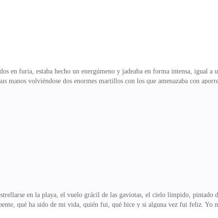
iados en furia, estaba hecho un energúmeno y jadeaba en forma intensa, igual a
 sus manos volviéndose dos enormes martillos con los que amenazaba con aporre
, mi corazón rebotaba frenético en mi busto y sentía mis tobillos doblándose c
e hacer fue gritar con todas mis fuerzas, aterrada y sumida en el pánico. Suda
aba mi sangre y de repente me puse a llorar con todas mis fuerzas, sabiendo que
ld había sido tumultuo
strellarse en la playa, el vuelo grácil de las gaviotas, el cielo límpido, pintado
nte, qué ha sido de mi vida, quién fui, qué hice y si alguna vez fui feliz. Yo 
más hondo y profundo de mi corazón. Mis amigas dicen que yo fui una desquici