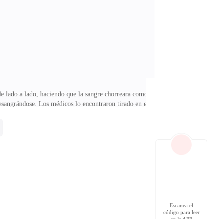
despliegue periodístico queriendo saber de mis penurias
de lado a lado, haciendo que la sangre chorreara como
desangrándose. Los médicos lo encontraron tirado en el
s manos en la clínica, atendido por buenos doctores y
atos pendientes. Esa tarde, yo estaba haciendo unas
pasado, de que mi marido pretendió matarse
Escanea el
código para leer