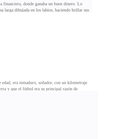
na financiera, donde ganaba un buen dinero. Lo
 larga dibujada en los labios, haciendo brillar sus
con sus chistes tontos cuando charlábamos. -Un hombre
lado de la ciudad" ja ja ja-, decía él poniendo la cara
mpleados se empinaban sorprendidos de mis carcajadas
 edad, era inmaduro, soñador, con un kilometraje
rra y que el fútbol era su principal razón de
onvocada siempre por las casas de modas más
iendo una chica desinhibida en extremo, y distendida,
exclusivos y exhibir mi belleza en al playa, ataviada