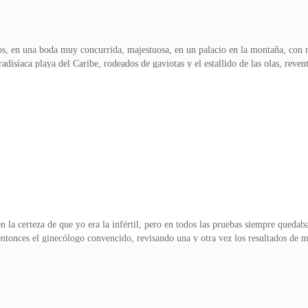
os, en una boda muy concurrida, majestuosa, en un palacio en la montaña, con 
radisíaca playa del Caribe, rodeados de gaviotas y el estallido de las olas, rev
 que quería hacer de mi vida una película de amor, sin más preocupaciones que 
 sensual, la mujer más bella del mundo. Joseph sentía que se había sacado la lo
eptó de inmediato casarnos, sin dudar un solo instante. Decidimos que la boda se
e opusieron a nuestr
la certeza de que yo era la infértil, pero en todos las pruebas siempre quedaba
ntonces el ginecólogo convencido, revisando una y otra vez los resultados de mis
 el contrario me percibí defraudada, dolida y lastimada, desconcertada sin sabe
n el hecho de que él fuera el problema de que no pudiéramos concebir, lo que er
 obvio, Joseph, se puso violento, explosivo, iracundo y no quería saber nada co
oy un sement