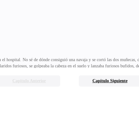
a ventilar mi vida marital-, me defendí enojada no con ella sino con todo ese 
iendo un
n el hospital. No sé de dónde consiguió una navaja y se cortó las dos muñecas, 
aridos furiosos, se golpeaba la cabeza en el suelo y lanzaba furiosos bufidos, 
aron salvarle la vida. Yo no sabia nada. Pensaba que mi marido estaba en buena
s del día por lo que me hallaba distendida, preocupada en cumplir con mis contr
Capítulo Anterior
Capítulo Siguiente
nda mundial, cuando me llamó el padre de Joseph y me dijo todo lo que había 
 mucha sangre, Ja