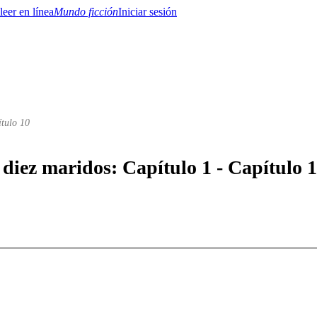
Mundo ficción
Iniciar sesión
ítulo 10
BTQ+
YA/TEEN
Paranormal
Misterio/Thriller
Oriental
Juegos
Historia
MM
 diez maridos: Capítulo 1 - Capítulo 