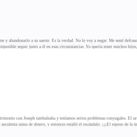
me y abandonarlo a su suerte. Es la verdad. No lo voy a negar. Me sentí defra
 imposible seguir junto a él en esas circunstancias. Yo quería tener muchos hijo
eph no pudiera concebir me frustraba, me llenaba de ira, hacía que mi cabeza s
uería verlo desnudo, me aterraba ver su cosa y ya no quería dormir con mi espos
mpre todo me lo ponían a mis pies. Yo lo único que hacía era reír, mostrarme he
 , yo no
trimonio con Joseph tambaleaba y teníamos serios problemas conyugales. El u
na suculenta suma de dinero, y entonces estalló el escándalo: ¡¡¡El esposo de l
 todos los demás medios. Rayos, rayos y más rayos. Cuando me presenté para una 
do entrevistarme, hacerme fotos y saber sobre mi accidentada vida sentimental. 