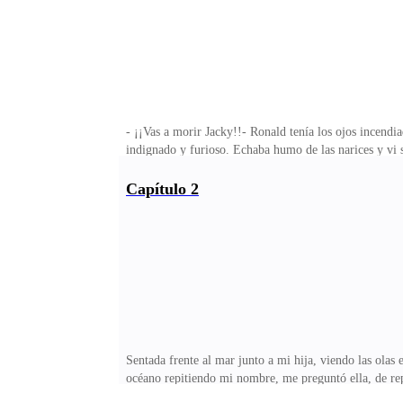
- ¡¡Vas a morir Jacky!!- Ronald tenía los ojos incend
indignado y furioso. Echaba humo de las narices y vi
petrificada, pasmada y turbada a la vez, sin reacción
iba a matar!!! Desperté angustiada y lo único que pud
Capítulo 2
prisa, alocado y desenfrenado. Un frío horrible congel
repitió muchas noches seguidas. Mi relación con Rona
Sentada frente al mar junto a mi hija, viendo las olas e
océano repitiendo mi nombre, me preguntó ella, de repe
sola, únicamente con mis recuerdos atesorados en lo 