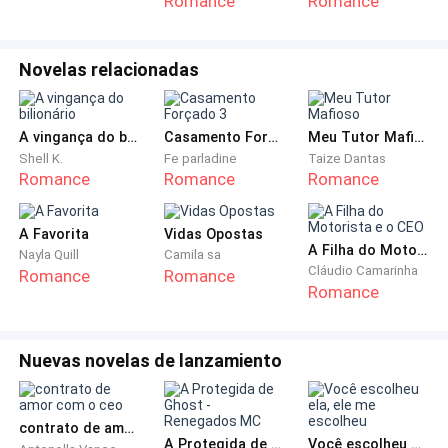
Romance
Romance
Ao ver de longe o topo do prédio brilhante — com os
Novelas relacionadas
painéis de vidro refletindo o céu da manhã, quase o
tornando parte dele — Giovani sentiu o coração se
A vingança do bilionário
Casamento Forçado 3
Meu Tutor Mafioso
acalmar e a respiração normalizar. Quando chegou,
Shell K.
Fe parladine
Taize Dantas
transferiu o dinheiro para a conta do motorista e
Romance
Romance
Romance
correu para entrar no prédio enquanto cumprimentava
desajeitadamente as pessoas que passavam por ele.
A Favorita
Vidas Opostas
Caminhou o mais rápido que pôde e entrou no
A Filha do Motorista e o CEO
Nayla Quill
Camila sa
elevador assim que as portas deste se abriram.
Cláudio Camarinha
Romance
Romance
Romance
Nuevas novelas de lanzamiento
Tenho 5 minutos...
— Percebeu, sentindo como se as
contrato de amor com o ceo
pernas fossem ficar trêmulas.
A Protegida de Ghost - Renegados MC
Você escolheu ela, ele me escolheu