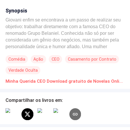
Synopsis
Giovani enfim se encontrava a um passo de realizar seu
objetivo: trabalhar diretamente com a famosa CEO do
renomado Grupo Belaniel. Conhecida não só por ser
considerada um gênio dos negócios, mas também pela
personalidade única e humor afiado. Uma mulher
respeitada e temida, dona de 1,78m de altura e exóticos
Comédia
Ação
CEO
Casamento por Contrato
olhos cor de rubi, pertencente a uma família
extremamente respeitada no mundo dos negócios. Os
Verdade Oculta
Belaniel, uma família singular com regras e políticas
próprias que desconhece a palavra "perder". Para
Minha Querida CEO Download gratuito de Novelas Online em PDF
silenciar rumores irritantes, Cordélia Belaniel (a CEO)
resolve brincar com a mídia e aqueles que a atormentam,
Compartilhar os livros em:
encontrando em Giovani um propósito extra ainda mais
interessante. Sem perceber, o rapaz adentrou um covil de
predadores astutos, cativando a atenção da mais
audaciosa e sedutora entre eles. O que acontecerá a
partir de agora?