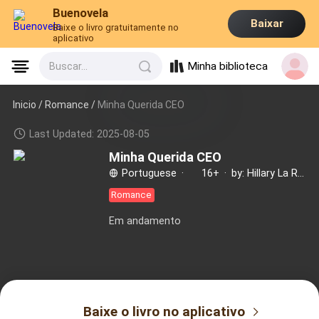
Buenovela
Baixar
Baixe o livro gratuitamente no
aplicativo
Minha biblioteca
Buscar...
Inicio /
Romance
/
Minha Querida CEO
Last Updated: 2025-08-05
Minha Querida CEO
Portuguese
·
16+
·
by: Hillary La Rocque
Romance
Em andamento
Baixe o livro no aplicativo