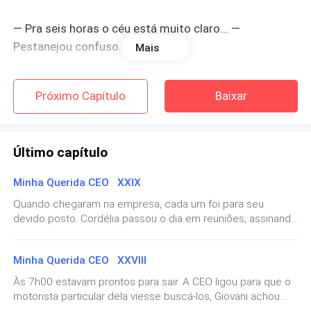
— Pra seis horas o céu está muito claro... —
Pestanejou confuso.
Mais
Próximo Capítulo
Baixar
Verificou as horas e sentiu como se seu coração
Último capítulo
tivesse parado de bater pelo o que pareceu ser um
Minha Querida CEO XXIX
longo tempo. Na tela do celular o relógio indicava
07h30min.
Quando chegaram na empresa, cada um foi para seu
devido posto. Cordélia passou o dia em reuniões; assinando
os papéis que Giovani trazia, e depois indo a mais reuniões,
uma delas com alguns de seus diretores, o que lhe rendeu
Minha Querida CEO XXVIII
uma boa carga de estresse. — Senhorita Belaniel? A CEO
voltou a atenção para o diretor de finanças, Sr. Leandro
Às 7h00 estavam prontos para sair. A CEO ligou para que o
Daron, um dos diretores mais antigos na empresa,
motorista particular dela viesse buscá-los, Giovani achou
— MEU DEUS!!!! Minha entrevista é daqui a 30
atualmente. Cordélia o detestava, sabia que ele era