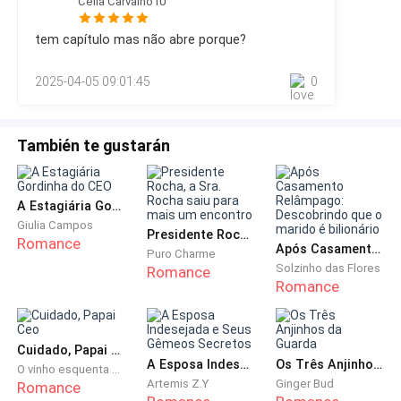
casa. Muitas vezes alg
Célia Carvalho10
ela, ele não sabia como reagir, Cordélia o desconcertava de
tal forma que o fazia se sentir ainda menor e frágil, o que
tem capítulo mas não abre porque?
era um sentimento um tanto constrangedor. Ele observou o
pouco do seu rosto que estava visível. Os lábios
2025-04-05 09:01:45
0
avermelhados e carnudos, o rosto delicado co
Faltava pouco para chegar no grande prédio em que
ficava a sede do Grupo Belaniel. O arranha-céu levava
También te gustarán
apenas o nome Belaniel no letreiro, sendo essa uma
exigência do fundador do grupo, o primeiro CEO.
A Estagiária Gordinha do CEO
Giulia Campos
Presidente Rocha, a Sra. Rocha saiu para mais um encontro
Romance
Após Casamento Relâmpago: Descobrindo que o marido é bilionário
Puro Charme
Solzinho das Flores
Romance
Romance
Os Belaniel. Uma família secular, poderosa e
extremamente bem sucedida.
Cuidado, Papai Ceo
A Esposa Indesejada e Seus Gêmeos Secretos
Os Três Anjinhos da Guarda
O vinho esquenta as flores
Artemis Z.Y
Ginger Bud
Romance