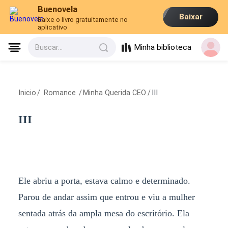
Buenovela
Baixar
Baixe o livro gratuitamente no
aplicativo
Minha biblioteca
Buscar...
Inicio
/
Romance
/
Minha Querida CEO
/
III
III
Ele abriu a porta, estava calmo e determinado.
Parou de andar assim que entrou e viu a mulher
sentada atrás da ampla mesa do escritório. Ela