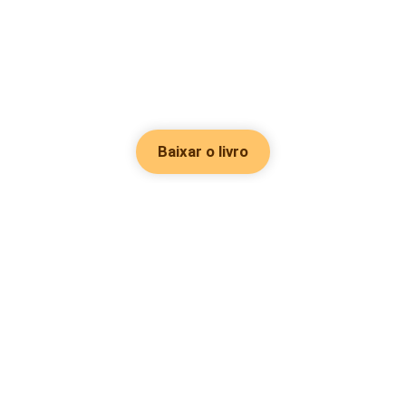
Baixar o livro
Hot Genres
Romance
Recursos
Hombre lobo
Palavras-chave
Redes sociais
Mafia
Pesquisas importantes