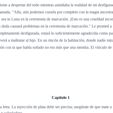
ome a despertar del todo mientras asimilaba la realidad de mi desfigur
anada. "Alfa, aún podemos curarla por completo con la magia ancestral.
el sea tu Luna en la ceremonia de marcación. ¡Esto es una crueldad inco
, sin duda causará problemas en la ceremonia de marcación." Le prometí a
pletamente desfigurada, estará lo suficientemente agradecida como para
reverá a maltratar al hijo. En un rincón de la habitación, donde nadie m
ión con la que había soñado no era más que una mentira. El vínculo de p
Capítulo 1
a letra. La inyección de plata debe ser precisa; asegúrate de que mate 
 y calculadora.