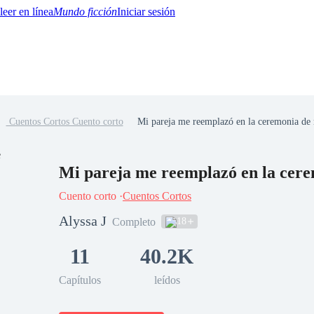
Mundo ficción
Iniciar sesión
Cuentos Cortos Cuento corto
Mi pareja me reemplazó en la ceremonia de
BTQ+
YA/TEEN
Paranormal
Misterio/Thriller
Oriental
Juegos
Historia
MM
Mi pareja me reemplazó en la cer
Cuento corto ·
Cuentos Cortos
Alyssa J
18
Completo
11
40.2K
Capítulos
leídos