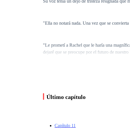
Su voz tenía un dejo de tristeza resignada que m
"Ella no notará nada. Una vez que se convierta
"Le prometí a Rachel que le haría una magnífic
dejaré que se preocupe por el futuro de nuestro 
La bruja curandera suspiró profundamente, mira
Último capítulo
"Sarah es una buena loba. Crecieron juntos en e
"Prepara la plata. Asegúrate de que esté limpia. 
apresuradamente de la habitación; sus pasos res
Capítulo 11