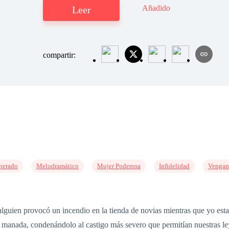
Añadido
Leer
compartir:
sperado
Melodramático
Mujer Poderosa
Infidelidad
Vengan
alguien provocó un incendio en la tienda de novias mientras que yo es
la manada, condenándolo al castigo más severo que permitían nuestras le