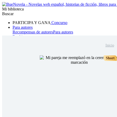
Mi biblioteca
Buscar
PARTICIPA Y GANA
Concurso
Para autores
Recompensas de autores
Para autores
Ranking
Navegar
Inicio
Novelas
Cuentos Cortos
Todos
Romance
Hombre lobo
Mafia
Sistema
Fantasía
Urbano
LG
Short