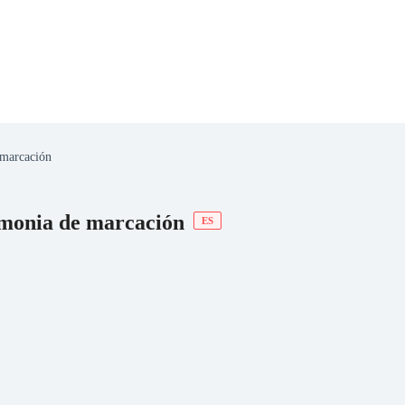
 marcación
 Romance
Sci-Fi
Guerra
Otros
emonia de marcación
ES