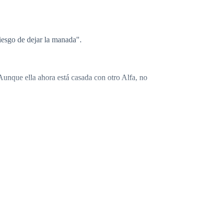
iesgo de dejar la manada".
Aunque ella ahora está casada con otro Alfa, no
rlo, entonces hágalo".
ro que sienta más dolor del necesario". La bruja salió