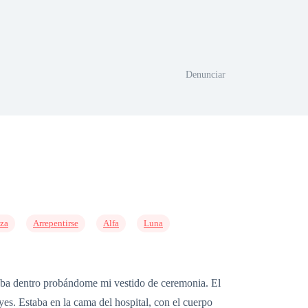
Denunciar
za
Arrepentirse
Alfa
Luna
taba dentro probándome mi vestido de ceremonia. El
yes. Estaba en la cama del hospital, con el cuerpo