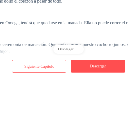
e dolió el corazón a pesar de todo.
 en Omega, tendrá que quedarse en la manada. Ella no puede correr el r
a ceremonia de marcación. Que vería crecer a nuestro cachorro juntos. 
Desplegar
hijo".
Descargar
Siguiente Capítulo
ndo mi rostro pálido en la cama del hospital.
sta manada. ¿Por qué eliges eso...? No importa. Si está decidido a hace
Sin rastros. Quiero que esté lista antes de que ella se despierte; no quie
onaban con reticencia.