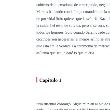
cubierto de quemaduras de tercer grado, negánd
Marcus hablando con la bruja curandera de la m
de por vida! Solo quieres que la señorita Rach
la cuidaré el resto de su vida, pero si se cura
todos los honores. Solo cuando Sarah quede com
cicatrices son necesarias; al menos así no se at
que esta era la verdad. La ceremonia de marcac
así tenía que ser, le daré lo que quería.
Capítulo 1
"No discutas conmigo. Sigue mi plan al pie de l
nada". La voz de mi pareja Alfa Marcus era fría