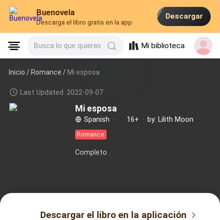
Buenovela
Descargar
Descarga el libro gratis en la app
Mi biblioteca
Busca lo que quieras
Inicio /
Romance
/
Mi esposa
Last Updated: 2022-09-07
Mi esposa
Spanish
·
16+
·
by: Lilith Moon
Romance
Completo
Descargar el libro en la aplicación