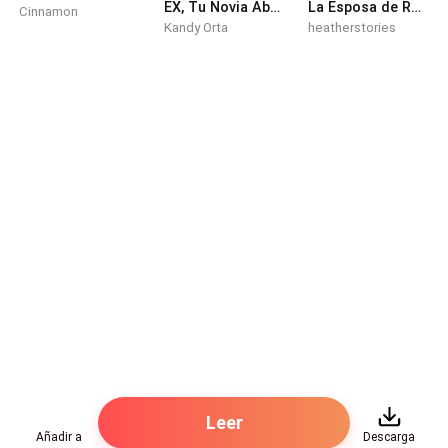
EX, Tu Novia Abandonada ya no te Quiere
La Esposa de Reemplazo del Multimillonario
Cinnamon
Kandy Orta
heatherstories
Leer
Añadir a
Descarga