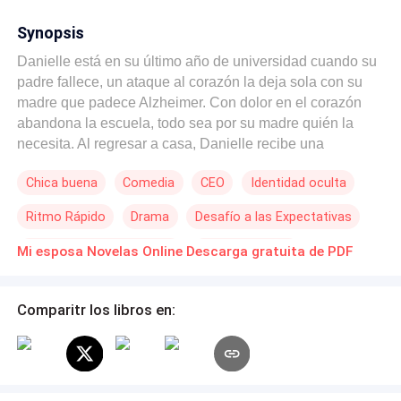
Synopsis
Danielle está en su último año de universidad cuando su
padre fallece, un ataque al corazón la deja sola con su
madre que padece Alzheimer. Con dolor en el corazón
abandona la escuela, todo sea por su madre quién la
necesita. Al regresar a casa, Danielle recibe una
propuesta insólita del antiguo empleador de su padre. Si
Chica buena
Comedia
CEO
Identidad oculta
se hace pasar por su hija durante un año y se casa con
un importante CEO, pagará todos los gastos médicos de
Ritmo Rápido
Drama
Desafío a las Expectativas
Isabela, y además, podrá terminar su carrera
universitaria. ¿Podrá pasar un año siendo la esposa de
Matrimonio por Contrato
Novia Sustituta
Mi esposa Novelas Online Descarga gratuita de PDF
un desconocido sin consecuencias?
Comparitr los libros en: