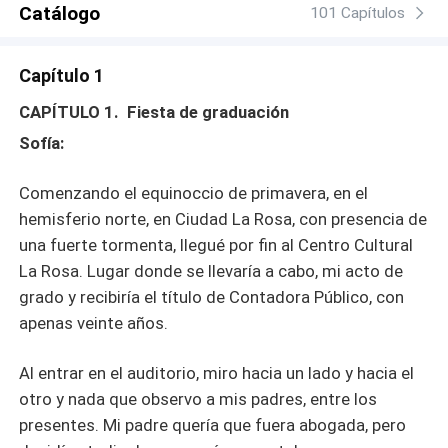
Catálogo
la bella y virginal jovencita a quien rescató y luego hizo
101 Capítulos
suya en una noche de copas en una discoteca de la
Ciudad. De la cual solo sabía se llamaba Sofía.
Capítulo 1
CAPÍTULO 1. Fiesta de graduación
Sofía:
Comenzando el equinoccio de primavera, en el
hemisferio norte, en Ciudad La Rosa, con presencia de
una fuerte tormenta, llegué por fin al Centro Cultural
La Rosa. Lugar donde se llevaría a cabo, mi acto de
grado y recibiría el título de Contadora Público, con
apenas veinte años.
Al entrar en el auditorio, miro hacia un lado y hacia el
otro y nada que observo a mis padres, entre los
presentes. Mi padre quería que fuera abogada, pero