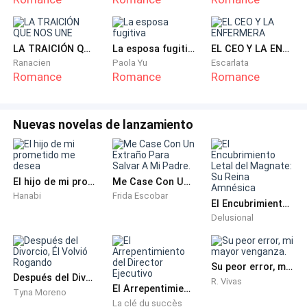
—¡No, no, déjame! Yo… yo… yo voy sola —grité, no
quería la ayuda de nadie, empujando sus manos. Con
tanto ruido y grito, en la disco, nadie me escuchó. Me
LA TRAICIÓN QUE NOS UNE
La esposa fugitiva
EL CEO Y LA ENFERMERA
Ranacien
Paola Yu
Escarlata
sentía como drogada, sé lo que se siente, porque en
Romance
Romance
Romance
una oportunidad lo experimenté, para probar, pero en
definitiva, no me gustó.
Nuevas novelas de lanzamiento
—Yo te llevo —refutaba con un eco la persona, que me
quería llevar, pero a quien no podía distinguir bien,
porque todo estaba muy oscuro o borroso, no sé,
El hijo de mi prometido me desea
Me Case Con Un Extraño Para Salvar A Mi Padre.
además, había mucho humo.
Hanabi
Frida Escobar
El Encubrimiento Letal del Magnate: Su Reina Amnésica
Delusional
Aun así, seguí caminando hacia el área de los baños
para lavarme la cara, porque sentía mi rostro y mi
cuerpo caliente. Era algo extraño, jamás me había
Su peor error, mi mayor venganza.
sentido así. Antes de llegar a estos, alguien me tomó
Después del Divorcio, Él Volvió Rogando
R. Vivas
El Arrepentimiento del Director Ejecutivo
Tyna Moreno
por la cintura y me arrastró hacia las escaleras.
La clé du succès