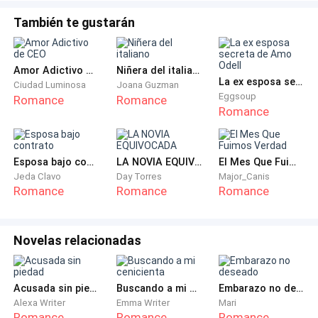
obstante, para olvidar la decepción que me causaron
También te gustarán
mis padres al no asistir a mi acto de grado, no le
concedí importancia a esto, dedicándome junto a los
demás a disfrutar la noche.
Amor Adictivo de CEO
Niñera del italiano
La ex esposa secreta de Amo Odell
Ciudad Luminosa
Joana Guzman
Nos ubicamos todos en un área común, para estar
Eggsoup
Romance
Romance
Romance
pendientes unos de otros y comenzamos a pedir
tragos, los cuales dejábamos en la mesa, mientras
bailábamos.
Esposa bajo contrato
LA NOVIA EQUIVOCADA
El Mes Que Fuimos Verdad
Jeda Clavo
Day Torres
Major_Canis
Tres horas después, Sofía:
Romance
Romance
Romance
Sintiéndome mareada, con dificultad para hablar y
hasta para moverme, pero con fuerte dolor de
Novelas relacionadas
estómago, me levanté de la silla para ir al baño, viendo
todo borroso y con la audición distorsionada, alguien
Acusada sin piedad
Buscando a mi cenicienta
Embarazo no deseado
se acercó para ayudarme…
Alexa Writer
Emma Writer
Mari
Romance
Romance
Romance