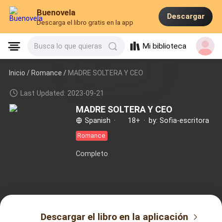
Buenovela
Descargar
Descarga el libro gratis en la app
Mi biblioteca
Busca lo que quieras
Inicio /
Romance
/
MADRE SOLTERA Y CEO
Last Updated: 2023-09-21
MADRE SOLTERA Y CEO
Spanish
·
18+
·
by: Sofia-escritora
Romance
Completo
Descargar el libro en la aplicación