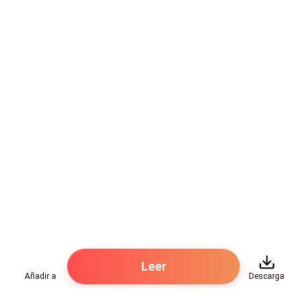
—¡Suéltame! ¡Estúpido! ¡No me toques! —grité,
pataleando, tirando golpes, pero el desconocido
acercó su boca a la mía para hacerme callar, con lo
cual le mordí fuertemente los labios, hasta hacerlo
sangrar.
—¡Maldic…! —Gritó el desconocido quejándose de la
mordida que le di— ¡Esto me lo pagarás Sofía! —y me
abofeteó fuerte, partiendo mi labio inferior, con lo
cual quedé aturdida por unos segundos.
—¡O sea…! ¿Me conoces? ¿Quién eres imbécil? —
pregunté tratando de ver quién era, pero mi visión y mi
audición estaban fatales esa noche, todo lo veía y lo
Leer
escuchaba muy confuso.
Añadir a
Descarga
Esto me llevó a concluir que alguien le agregó alguna