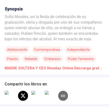
Synopsis
Sofía Morales, en la fiesta de celebración de su
graduación, ebria y drogada por uno de sus compañeros
quien intentó abusar de ella, se entregó a su héroe y
salvador, Rafael Rincón, quien también se encontraba
bajo los efectos del alcohol. Al mes exacto de esta
celebración, ella comenzó a experimentar los primeros
Adolescente
Contemporánea
Independiente
síntomas de su embarazo múltiple, lo cual fue un
escándalo para toda la familia, sobretodo, porque nadie
Pasión
Rebelde
Embarazo
Poder Femenino
sabía quién era el padre de su hijo, ni siquiera ella
misma. Estando en su sexto mes de embarazo, su padre
MADRE SOLTERA Y CEO Novelas Online Descarga gratuita de PDF
fallece, dejándola heredera y billonaria. Como era su
única hija debió asumir el cargo de CEO, lo cual no era
Comparitr los libros en:
bien visto por los otros accionistas de la Naviera, para
quienes ella era una irresponsable debido a su fallido
error: ser madre soltera. Por su parte, Rafael Rincón,
hombre enigmático, ganadero, quien había perdido a su
novia en un accidente aéreo, no dejó nunca de pensar en