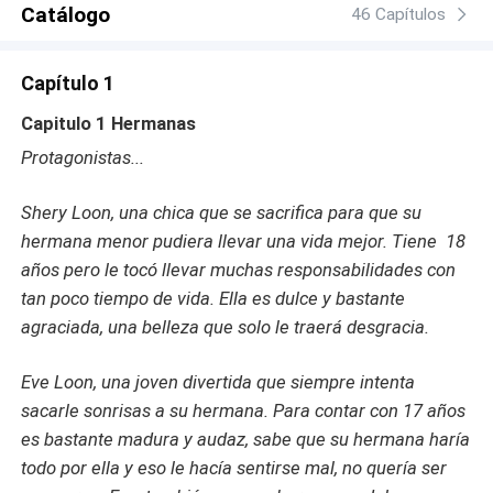
Catálogo
desesperaba más, creyendo que jamás encontraría a su
46 Capítulos
mate… angustiado y ansioso decide buscarla en las
zonas prohibidas para los lobos. Asumiendo que si no se
Capítulo 1
encontraba en su manada o en las vecinas como salía
pasar, ella debía de estar en otra parte… y no
Capitulo 1 Hermanas
descansaría hasta dar con su chica. Quédate a descubrir
Protagonistas...
cómo se desarrolla la historia de la vivencia de estas dos
hermanas en un mundo de hombres lobos. Libro 2 Mi alfa
Shery Loon, una chica que se sacrifica para que su
de plata, Libro 3 La caída de Lucían.
hermana menor pudiera llevar una vida mejor. Tiene 18
años pero le tocó llevar muchas responsabilidades con
tan poco tiempo de vida. Ella es dulce y bastante
agraciada, una belleza que solo le traerá desgracia.
Eve Loon, una joven divertida que siempre intenta
sacarle sonrisas a su hermana. Para contar con 17 años
es bastante madura y audaz, sabe que su hermana haría
todo por ella y eso le hacía sentirse mal, no quería ser