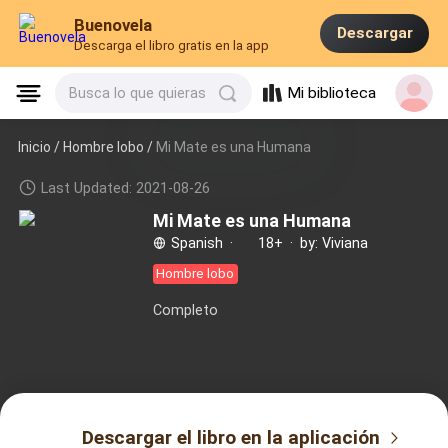
Buenovela
Descargar
Descarga el libro gratis en la app
Mi biblioteca
Busca lo que quieras
Inicio /
Hombre lobo
/
Mi Mate es una Humana
Last Updated: 2021-08-26
Mi Mate es una Humana
Spanish
·
18+
·
by: Viviana
Hombre lobo
Completo
Descargar el libro en la aplicación