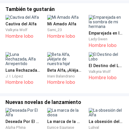
mujeres y sus cuerpos comenzaron a cambiar Shery
decidió que era mejor que ella se mudara a su cuarto, no
También te gustarán
confiaba en su padre, a veces lo pillaba como las miraba
sin vergüenza alguna de una manera muy lasciva y eso
Cautiva del Alfa
Mi Amado Alfa
la asustaba. En el colegio escuchaba muchas cosas
Valkyria Wolf
Sami_23
Emparejada en la sombra de mi hermana
Hombre lobo
Hombre lobo
sobre padres que violaban a sus hijas, no quería pensar
Lady Gwen
Hombre lobo
eso de él, pero nunca se sabía.
—Date prisa, o llegaremos tarde como siempre, me
El Destino del Lobo
aburre eso.
Luna Rechazada, Alfa Arrepentido
Beta Alfa, ¡Aléjate de nuestra hija!
Valkyria Wolf
J. I. López
Iriani Balandrano
Hombre lobo
—Llegaremos a tiempo descuida. Dijo saliendo del baño.
Hombre lobo
Hombre lobo
—¿No crees que estoy un poco grande para que sigamos
Nuevas novelas de lanzamiento
compartiendo cuarto?
—Es por seguridad Eve, sabes cómo son los amigos de
Deseada Por El Alfa
La marca de la diosa
La obsesión del Alfa
papá.
Alpha Phina
Eunice Eguriase
Lulival