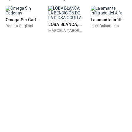
—Si bueno, tienes razón. Anoche escuche que
intentaban abrir la puerta.
Omega Sin Cadenas
La amante infiltrada del Alfa
LOBA BLANCA, LA BENDICIÓN DE LA DIOSA OCULTA
Renata Caglioni
Iriani Balandrano
MARCELA TABORDA
—Yo también lo oí, es muy peligroso que estemos
durmiendo en recamaras separadas, no podría pegar ojo
en toda la noche.
—Igual no lo haces, ¿O crees que no te visto?
Su hermana sabía que siempre estaba preocupada, no
era segura esa casa desde luego que era más que
obvio. Presentía que si algunos de esos tipos se metían
en su habitación su papá no haría nada para impedir que
no tocasen a sus hijas.
Era una m****a de vida, ¿Quién carajos podía vivir así?
Se vistió rápido y ya estaban listas para salir, después de