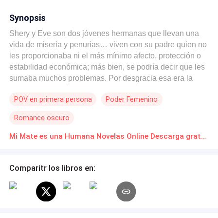
Synopsis
Shery y Eve son dos jóvenes hermanas que llevan una
vida de miseria y penurias… viven con su padre quien no
les proporcionaba ni el más mínimo afecto, protección o
estabilidad económica; más bien, se podría decir que les
sumaba muchos problemas. Por desgracia esa era la
trágica vida que les había tocado; sin saber que, a
POV en primera persona
Poder Femenino
medida que pasara el tiempo las cosas empeorarían
drásticamente impulsándolas al límite. Su única opción
Romance oscuro
era huir de las garras de los tiranos amigos de sus
padre… El bienestar de estas chicas dependerían de un
Mi Mate es una Humana Novelas Online Descarga gratuita de PDF
joven lobo de apenas doscientos años, el hijo de un
Alfa…. uno que muy pronto estaría ocupando el puesto
Comparitr los libros en:
de su padre como el líder de la manada Luna Azul. Ethan,
es joven pero sabio, su lobo le había enseñado mucho
desde que se convirtió por primera vez. Entre los dos
hacían un buen equipo, pero también estaban a la espera
de encontrar a su luna. Con cada celo Ethan se