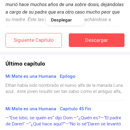
murió hace muchos años de una sobre dosis, dejándolas
a cargo de su padre que era otro caso mucho peor que
su madre. Éste las maltrataba emborrachándose a
Desplegar
diario, mientras que la droga abundaba por toda la casa,
y por si fuera poco sus asquerosos amigos iban a
Siguiente Capítulo
Descargar
menudo hacer todo tipo de desastre en ella.
—Baja de una vez quieres, no esperare por ti toda la
Último capítulo
mañana.
Mi Mate es una Humana Epilogo
Su hermana era una chica aplicada, le encantaba la
Ethan había sido nombrado el nuevo alfa de la manada Luna
vitalidad que tenía para levantarse todos los días para
azul… éste joven resultó ser tan sabio como el antiguo alfa,
asistir a clases. A pesar de que la casa amaneciera
ganando más respeto de todos los que vivían a su
patas arriba, llena de suciedad, condones, botellas de
alrededor.A su lado siempre lo acompañaba su mate, Shery.
ron, cigarrillos y ni hablar de su mesa favorita, toda
Mi Mate es una Humana Capitulo 45 Fin
Éste chica era humana, y aunque el principio había sido
difícil para todos aceptarla al final la joven se ganó el
espolvoreada de polvo blanco.
—“Ese lobo, se quién es” dijo Dom.—“¿Quién es?—“El padre
respeto de la manada. Y luego de enterarse de la reciente
de Daren” —“¿Qué hace aquí?”—“No lo sé”Daren se levantó y
pérdida que tuvo la chica con su hermana, la situación logro