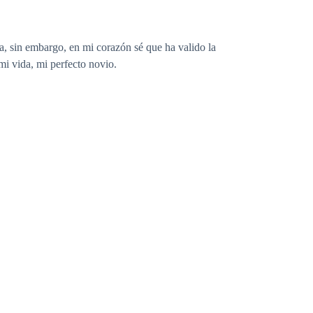
 sin embargo, en mi corazón sé que ha valido la
mi vida, mi perfecto novio.
 y me arrojo dramática sobre la mesa del escritorio.
e tengo en la mesa, acomodo mi cabello y mis grandes
ervo la foto que tengo en el escritorio y suspiro al