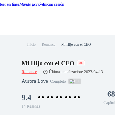
Mundo ficción
Iniciar sesión
Inicio
Romance
Mi Hijo con el CEO
BTQ+
YA/TEEN
Paranormal
Misterio/Thriller
Oriental
Juegos
Historia
MM
Mi Hijo con el CEO
ES
Romance
Última actualización: 2023-04-13
Aurora Love
16
Completo
68
9.4
Capítu
14 Reseñas