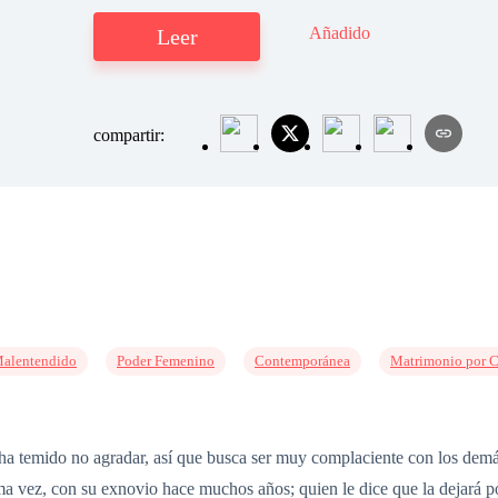
Añadido
Leer
compartir:
alentendido
Poder Femenino
Contemporánea
Matrimonio por C
ha temido no agradar, así que busca ser muy complaciente con los demá
a vez, con su exnovio hace muchos años; quien le dice que la dejará por