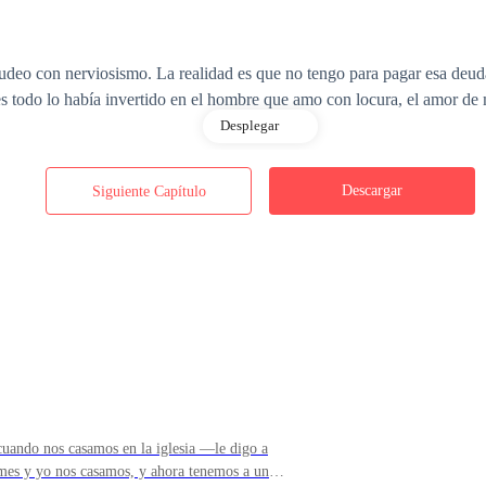
 con nerviosismo. La realidad es que no tengo para pagar esa deuda,
s todo lo había invertido en el hombre que amo con locura, el amor de 
Desplegar
con una voz tan apacible que me provoca escalofríos. Cuelgo la llamada
Descargar
Siguiente Capítulo
o resolver el problema a tiempo.
s, entonces me acomodo en el asiento y trato de arreglar el desastre qu
iten ver; sin ellos, estoy completamente ciega.
uando nos casamos en la iglesia —le digo a
to de salir. Estoy apurada porque se supone que hoy me veré con él. Obs
mes y yo nos casamos, y ahora tenemos a un