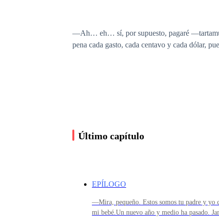
—Ah… eh… sí, por supuesto, pagaré —tartamudeo
pena cada gasto, cada centavo y cada dólar, pue
—Muy bien, la esperamos —finaliza la señorita 
No tengo idea de cómo lo haré, pero sé que deb
Último capítulo
Mi compañera de trabajo me mira y gira los ojo
lentes redondos, que son los únicos que me perm
EPÍLOGO
—Mira, pequeño. Estos somos tu padre y yo c
Reviso la hora y me doy cuenta de que es momen
mi bebé.Un nuevo año y medio ha pasado. Ja
mirarlo, es tan guapo que duele.