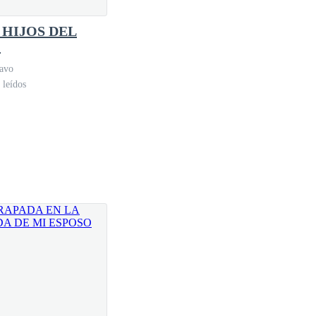
 HIJOS DEL
O
lavo
 leídos
 nudo en mi pecho y las lágrimas amenazan con