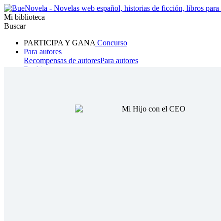
Mi biblioteca
Buscar
PARTICIPA Y GANA
Concurso
Para autores
Recompensas de autores
Para autores
Ranking
Navegar
Novelas
Cuentos Cortos
Todos
Romance
Hombre lobo
Mafia
Sistema
Fantasía
Urbano
LG