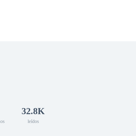
 Romance
Sci-Fi
Guerra
Otros
32.8K
los
leídos