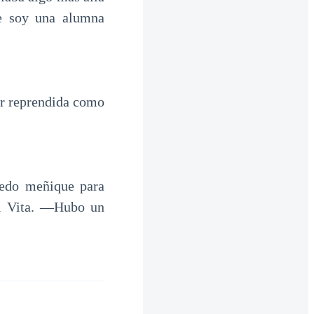
ue soy una alumna
r reprendida como
edo meñique para
el Vita. —Hubo un