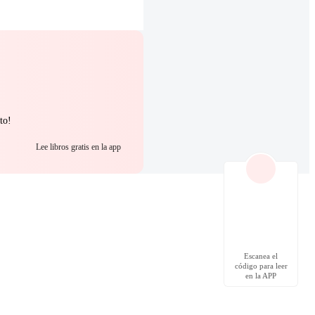
to!
Lee libros gratis en la app
Escanea el
código para leer
en la APP