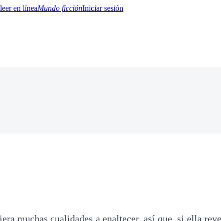
Mundo ficción
Iniciar sesión
BTQ+
YA/TEEN
Paranormal
Misterio/Thriller
Oriental
Juegos
Historia
MM
era muchas cualidades a enaltecer, así que, si ella rev