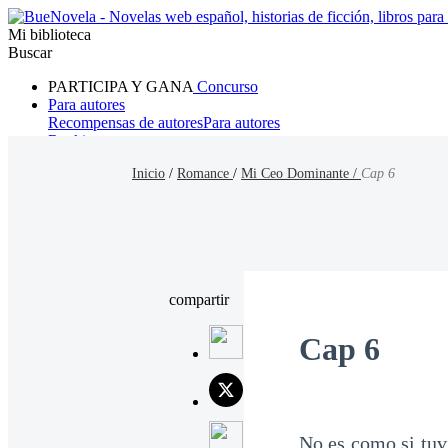
Mi biblioteca
Buscar
PARTICIPA Y GANA
Concurso
Para autores
Recompensas de autores
Para autores
Ranking
Navegar
Inicio
/
Romance
/
Mi Ceo Dominante /
Cap 6
Novelas
Cuentos Cortos
Todos
Romance
Hombre lobo
Mafia
Sistema
Fantasía
Urbano
LG
compartir
Cap 6
No es como si tuvi