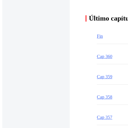
Último capít
Fin
Cap 360
Cap 359
Cap 358
Cap 357