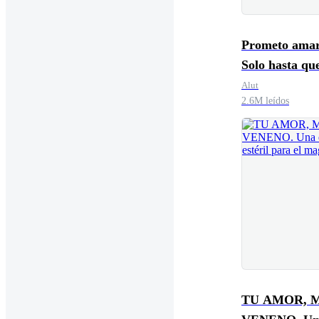
Prometo amar
Solo hasta qu
que decirte ad
Alut
2.6M leídos
TU AMOR, 