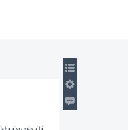
 Romance
Sci-Fi
Guerra
Otros
elaba algo más allá