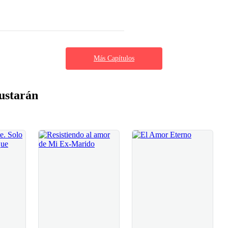
Más Capítulos
ustarán