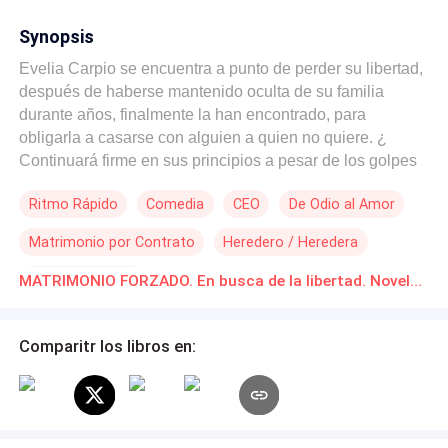
Synopsis
Evelia Carpio se encuentra a punto de perder su libertad,
después de haberse mantenido oculta de su familia
durante años, finalmente la han encontrado, para
obligarla a casarse con alguien a quien no quiere. ¿
Continuará firme en sus principios a pesar de los golpes
que recibe ? Oliver Geacoman es un hombre con sus
Ritmo Rápido
Comedia
CEO
De Odio al Amor
convicciones bien definidas, la empresa de su familia, es
su prioridad, sin mas cosas que relaciones pasajeras y
Matrimonio por Contrato
Heredero / Heredera
ocultas para que no interfieran con sus actividades
diarias, ¿Qué hará al encontrarse con la condición
Contemporánea
MATRIMONIO FORZADO. En busca de la libertad. Novelas Online Descarga gratuita de PDF
presentada por su abuelo? Debe casarse con una de las
hijas de Leonel Carpio, aunque no entiende cuál es la
razón para ese compromiso. ¿Podrán ambos mantenerse
Comparitr los libros en:
cuerdos en un matrimonio que ninguno de los dos
quería? ¿Surgirá el amor entre estos seres tan diferentes
y parecidos al mismo tiempo?