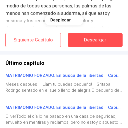
medio de todas esas personas, las palmas de las
manos han comenzado a sudarme, sé que estoy
Desplegar
ansiosa y los recuerdos llenos de dolor y
desesperación me bombardean, no quiero volver a ser
ésa prisionera indefensa que suplica por un poco de
Siguiente Capítulo
Descargar
comida o agua.
La luz cambia se pone en verde y yo comienzo a
Último capítulo
moverme entre todas las personas para ser de las
primeras, «necesito perderlo, necesito perderlo»
MATRIMONIO FORZADO. En busca de la libertad. Capítulo 115.- Gracias
pienso desesperada aunque mi visión se vuelve un
Meses después— ¡Líam tu puedes pequeño!— Gritaba
poco borrosa debo mantenerme firme y evitar llorar,
Rodrigo sentado en el suelo lleno de alegría.El pequeño de
no es momento para eso , al dar vuelta en la esquina
la casa finalmente estaba listo para dar sus primeros
siguiente, comienzo a correr, corro
pasos.Y el receptor de ese esfuerzo sería su bisabuelo.—
MATRIMONIO FORZADO. En busca de la libertad. Capítulo 114.- Cerrando ciclos.
¡Vamos muéstrales a estos incrédulos de lo que eres
desesperadamente, «necesito perderlo», me repito,
capaz!— Gritaba continuamente el hombre, al mismo tiempo
«necesito mantener mi libertad».
OliverTodo el día lo he pasado en una casa de seguridad,
que se esforzaba por mantener el total de la atención del
envuelto en mentiras y reclamos, pero no estoy dispuesto a
niño en el con movimientos exagerados de sus brazos.—