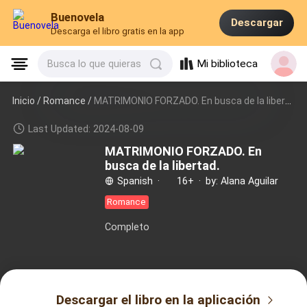
Buenovela
Descargar
Descarga el libro gratis en la app
Mi biblioteca
Busca lo que quieras
Inicio /
Romance
/
MATRIMONIO FORZADO. En busca de la libertad.
Last Updated: 2024-08-09
MATRIMONIO FORZADO. En
busca de la libertad.
Spanish
·
16+
·
by: Alana Aguilar
Romance
Completo
Descargar el libro en la aplicación