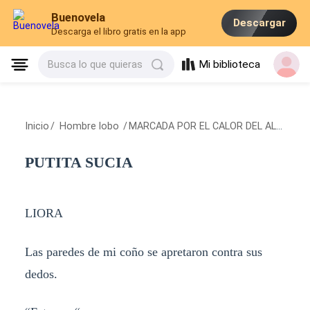
Buenovela
Descargar
Descarga el libro gratis en la app
Mi biblioteca
Busca lo que quieras
Inicio
/
Hombre lobo
/
MARCADA POR EL CALOR DEL ALFA
/
PU
PUTITA SUCIA
LIORA
Las paredes de mi coño se apretaron contra sus
dedos.