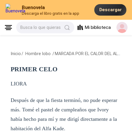
Buenovela
Descargar
Descarga el libro gratis en la app
Mi biblioteca
Busca lo que quieras
Inicio
/
Hombre lobo
/
MARCADA POR EL CALOR DEL ALFA
/
PR
PRIMER CELO
LIORA
Después de que la fiesta terminó, no pude esperar
más. Tomé el pastel de cumpleaños que Ivory
había hecho para mí y me dirigí directamente a la
habitación del Alfa Kade.