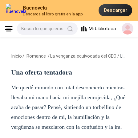
Buenovela
Descargar
Descarga el libro gratis en la app
Mi biblioteca
Busca lo que quieras
Inicio
/
Romance
/
La venganza equivocada del CEO
/
Una oferta tentadora
Una oferta tentadora
Me quedé mirando con total desconcierto mientras
llevaba mi mano hacia mi mejilla enrojecida, ¿Qué
acaba de pasar? Pensé, sintiendo un torbellino de
emociones dentro de mí, la humillación y la
vergüenza se mezclaron con la confusión y la ira.