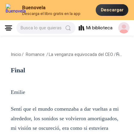
Buenovela
Descargar
Descarga el libro gratis en la app
Mi biblioteca
Busca lo que quieras
Inicio
/
Romance
/
La venganza equivocada del CEO
/
Final
Final
Emilie
Sentí que el mundo comenzaba a dar vueltas a mi
alrededor, los sonidos se volvieron amortiguados,
mi visión se oscureció, era como si estuviera