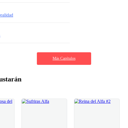
realidad
s
Más Capítulos
ustarán