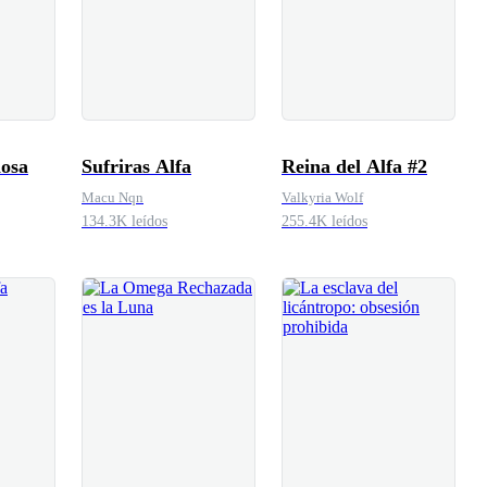
Sufriras Alfa
Reina del Alfa #2
Macu Nqn
Valkyria Wolf
134.3K leídos
255.4K leídos