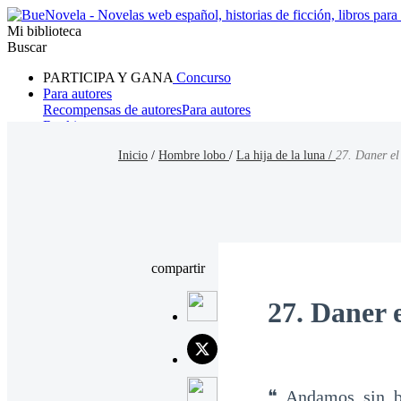
Mi biblioteca
Buscar
PARTICIPA Y GANA
Concurso
Para autores
Recompensas de autores
Para autores
Ranking
Navegar
Inicio
/
Hombre lobo
/
La hija de la luna /
27. Daner el
Novelas
Cuentos Cortos
Todos
Romance
Hombre lobo
Mafia
Sistema
Fantasía
Urbano
LG
compartir
27. Daner 
❝ Andamos sin b