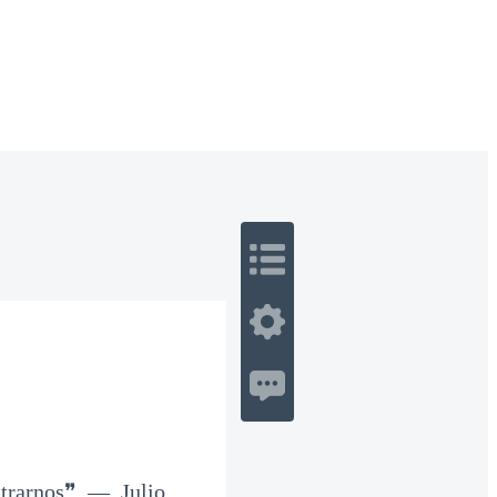
 Romance
Sci-Fi
Guerra
Otros
trarnos❞ — Julio