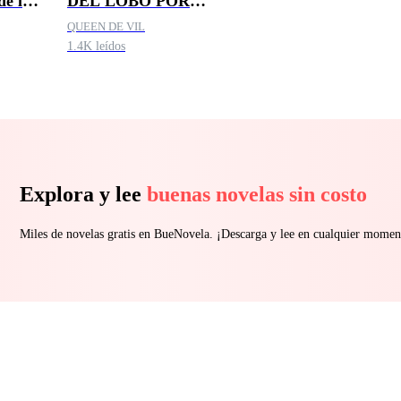
de la
DEL LOBO POR
a
ACCIDENTE
QUEEN DE VIL
1.4K leídos
Explora y lee
buenas novelas sin costo
Miles de novelas gratis en BueNovela. ¡Descarga y lee en cualquier momen