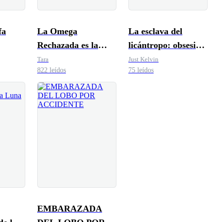
fa
La Omega
La esclava del
Rechazada es la
licántropo: obsesión
Luna
prohibida
Tara
Just Kelvin
822 leídos
75 leídos
EMBARAZADA