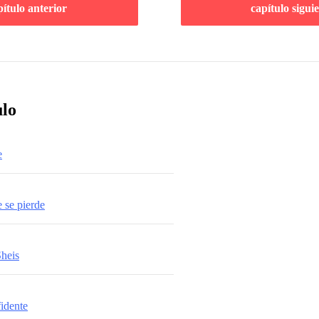
pítulo anterior
capítulo sigui
ulo
e
 se pierde
Sheis
fidente