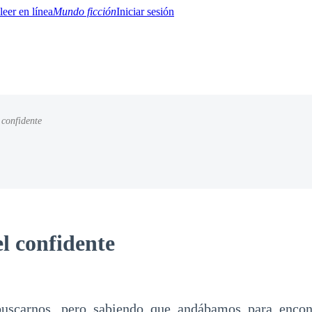
Mundo ficción
Iniciar sesión
 confidente
BTQ+
YA/TEEN
Paranormal
Misterio/Thriller
Oriental
Juegos
Historia
MM
el confidente
uscarnos, pero sabiendo que andábamos para encon