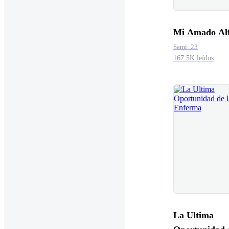
Mi Amado Al
Sami_23
167.5K leídos
La Ultima