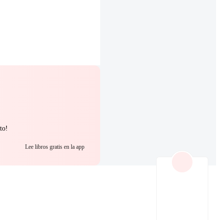
to!
Lee libros gratis en la app