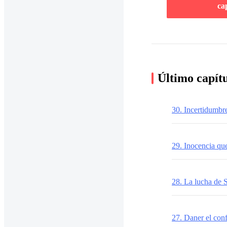
ca
Último capít
30. Incertidumbr
29. Inocencia que
28. La lucha de 
27. Daner el con