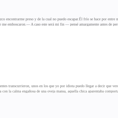
ezco encontrarme preso y de la cual no puedo escapar.Él frío se hace por entre 
te me emboscaron.— A caso este será mi fin — pensé amargamente antes de perd
ibía no había nada que proporcionará un halo de luz a mi vida salvo las voces
por mi propia conciencia, pero que va, resulto ser todo menos eso.Cuando pude 
otalmente hecha de madera me encontraba y mis heridas habían sido tratadas ta
mis entrañas aun.— ¡Pack, pack! — r
ntes transcurrieron, unos en los que yo por idiota puedo llegar a decir que ve
ría con la calma engañosa de una oveja mansa, aquella chica aparentaba compor
 de apartarnos.Con detenimiento a los ojos la contemplé y una expresión sumame
provocando que con ello algunas carcajadas salieran de mi boca, pero en ella a
 frialdad en toda su extensión parecía haberse adueñado de ella.— Te parece gr
, me parece gracioso, porque, a