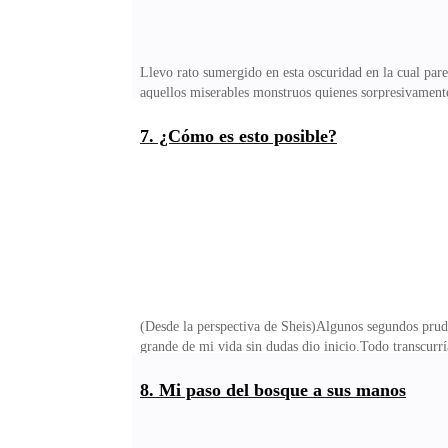
Llevo rato sumergido en esta oscuridad en la cual par
aquellos miserables monstruos quienes sorpresivamen
cual esporádicamente regresaba.Entre lo poco que perc
cuales yo creía para aquél instante que eran creadas 
7. ¿Cómo es esto posible?
humilde cama en medio de una particular habitación t
hicieron esto, más que el dolor que aun sentía entre 
(Desde la perspectiva de Sheis)Algunos segundos prude
grande de mi vida sin dudas dio inicio.Todo transcur
beso se profundizaba hasta que llegó el momento justo
cosa que para mí era algo sumamente gracioso de ver, 
8. Mi paso del bosque a sus manos
intento de formar una sonrisa en ella apareció más la
guardara silencio por un momento antes de decir.— Sí