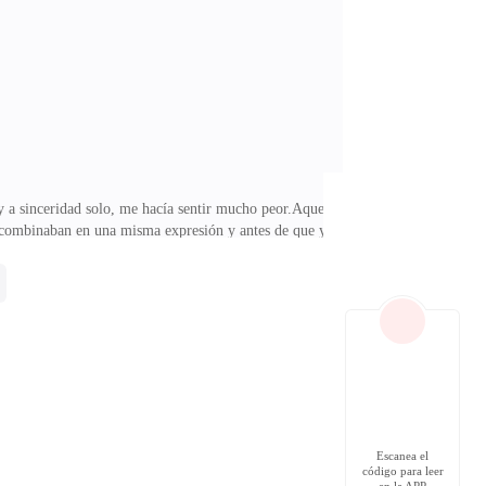
e estar de pie tanto tiempo, escuchaste a papá así que
 y a sinceridad solo, me hacía sentir mucho peor.Aquel
e combinaban en una misma expresión y antes de que yo
gún lo que él mismo pensaba me hizo subir hasta la
ntos que yo podía usar como mi defensa directa sus
levó hacia atrás en dirección a mi espalda baja contra
Escanea el
código para leer