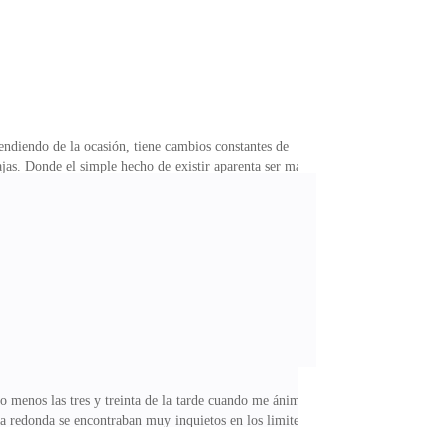
pendiendo de la ocasión, tiene cambios constantes de
bajas. Donde el simple hecho de existir aparenta ser más
ro.Eso para mí resume lo que es la vida en sí y
sun Black y soy una huérfana hija de lobos, de mis
unos pocos años atrás tras encontrar algunas viejas
o menos las tres y treinta de la tarde cuando me ánimo
a redonda se encontraban muy inquietos en los limites
rarse perdidos, nerviosos y temerosos, algo normal