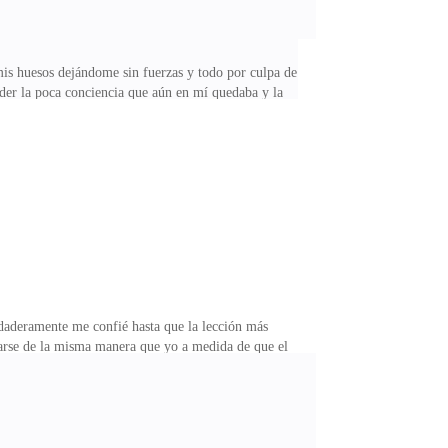
mis huesos dejándome sin fuerzas y todo por culpa de
er la poca conciencia que aún en mí quedaba y la
 que de pronto empezaron a resonar en mi cabeza y las
finalmente despertar vendando y recostado sobre una
n bien que no quedaba rastro alguno de quienes me
rdaderamente me confié hasta que la lección más
tarse de la misma manera que yo a medida de que el
nte sería dominaba las esquinas laterales de su rostro
 diferencia de mí no había reacción, ni el más mínimo
acioso — reclamo aquella haciendo que por ello yo