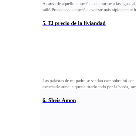
A causa de aquello empecé a adentrarme a las aguas al
salió.Preocupada empecé a avanzar más rápidamente lu
vez le llame, pero papá no contestó por lo que a caus
sucede? — cuestione no muy bien vi como aquel había d
5. El precio de la liviandad
pesar de mi pregunta, bueno, aquel no contestó, parec
mis propios medios hice a mi padre a un lado aprovech
Las palabras de mi padre se sentían caer sobre mí con 
escucharle aunque quería tirarlo todo por la borda, sac
Si tú lo dices padre así será — dije deseando no arre
entrometa, de verdad necesito saber ¿Quién es ese hom
6. Sheis Amon
la cabeza aparentemente intentando asimilar aquella 
años sin ver puedo reconocer fácilmente y lamentable