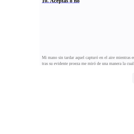
10. Aceptas o no
unos pocos centímetros de su ser quien de paso no lo 
obedece — dije enmarcando la seriedad en mí porqué, 
Mi mano sin tardar aquel capturó en el aire mientras e
tras su evidente proeza me miró de una manera la cua
pudiera forcejear para escapar de su agarre con fuerz
cama sin hacer mucho esfuerzo que digamos.Con un sol
prisioneros de los cuales me sujeto fuertemente al tom
la cual mis manos inmóviles descansaban, imposibili