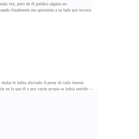
unda vez, pero de él palabra alguna no
uando finalmente me aproxime a su lado por tercera
mo el izquierdo perturbando así su pasividad.— ¿Qué
a tristeza ahora alojada visiblemente en sus ojos.Y a
sente, por lo que, queriendo obtener respuestas por
 dudas le había afectado.A pesar de todo intente
ción en la que él y por razón propia se había metido.—
e alguna razón hay de por medio, pero, perdona que me
do realmente efecto, por algunos segundos aquel agacho
ombre es un viejo amigo mío, uno que aunque llevo