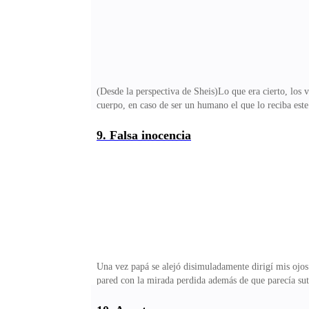
(Desde la perspectiva de Sheis)Lo que era cierto, los 
cuerpo, en caso de ser un humano el que lo reciba este
caso de los lobos la cosa es un tanto diferente.A la uñ
medianamente pueden llegar a tolerar, sino que las m
9. Falsa inocencia
hasta formar un cuadro infeccioso el cual mata al lob
sucedió en plena madrugada, más sin embargo y miran
Una vez papá se alejó disimuladamente dirigí mis ojos
pared con la mirada perdida además de que parecía su
hacer ruido en mi cabeza al contemplar como su impone
superior.Dándome media vuelta me acerqué hasta el esc