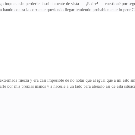
go inquieta sin perderle absolutamente de vista — ¡Padre! — cuestioné por seg
chando contra la corriente queriendo llegar temiendo probablemente lo peor.C
a de aquello me vi obligada a llevar mi mano derecha hacia su brazo más próxi
esviado su mirada hacia mí y quien mantenía una expresión lo más parecida a l
ía perdido sumergido en su propia mente la cual le impedía permanecer en el pre
ando la corriente junto a su desganes y toman
extremada fuerza y era casi imposible de no notar que al igual que a mí esto sin
arle por mis propias manos y a hacerle a un lado para alejarlo así de esta situa
pentirme luego de haber aceptado — pues ante todo sé que si lo haces es porqu
bre?El rostro de papá se tornó algo serio ya que la pregunta en él había causa
interrogante hasta que finalmente tras elevar su mirada aquel exclamó.— Ese h
mente pequeña mía, par