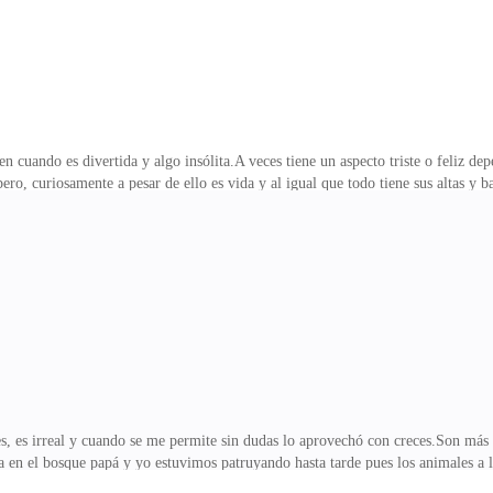
en cuando es divertida y algo insólita.A veces tiene un aspecto triste o feliz de
ero, curiosamente a pesar de ello es vida y al igual que todo tiene sus altas y 
cha más luz y donde la felicidad nos arropa dándonos de vez en cuando un respi
sta historia, mi historia, más por lo pronto me presento.¡Hola! Mi nombre es Ay
ia es la que a mi conciencia alguna vez ha arremetido la cual descubrí hace alg
í.Varyan Gregg
s, es irreal y cuando se me permite sin dudas lo aprovechó con creces.Son más 
en el bosque papá y yo estuvimos patruyando hasta tarde pues los animales a l
a otro más inquietos de lo presumiblemente normal, algunos aparentaban encont