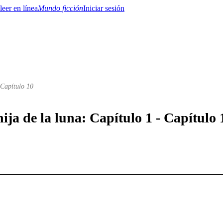
Mundo ficción
Iniciar sesión
 Capítulo 10
BTQ+
YA/TEEN
Paranormal
Misterio/Thriller
Oriental
Juegos
Historia
MM
hija de la luna: Capítulo 1 - Capítulo 