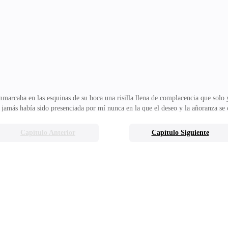
noto hasta el último momento.— Regresa a la cama no estás en condiciones aún d
aunque no sabía cuál era la razó
nmarcaba en las esquinas de su boca una risilla llena de complacencia que solo
l jamás había sido presenciada por mí nunca en la que el deseo y la añoranza s
a tiró de mi brazo y como a cuál muñeca de trapo carente de voluntad propia se
o agarre ya puesta ante él me dominó haciendo de mis brazos los únicos eleme
Capítulo Anterior
Capítulo Siguiente
arme de una manera bastante hábil por las muñecas.Al hacerlo directamente los l
tándome totalmente provoca