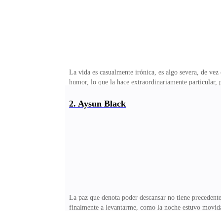
La vida es casualmente irónica, es algo severa, de vez 
humor, lo que la hace extraordinariamente particular, p
fácil, más llevadero, todo parece resplandecer con mu
descubrirás por qué pienso así una vez te adentres a e
2. Aysun Black
padres poco conozco, no más allá de su simple aparienc
fotografías que Varyan mantenía ocultas incluso de m
La paz que denota poder descansar no tiene precedente
finalmente a levantarme, como la noche estuvo movida 
de nuestro territorio.Lobos iban y venían de un lado 