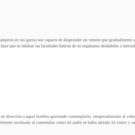
vampiros en sus garras son capaces de desprender un veneno que gradualmente al
 hace que se inhiban las facultades básicas de su organismo dejándoles a merced
a desprenderse dentro de la piel del lobo no solo libera su bien conocido veneno
ismas al poco tiempo comienzan un proceso de descomposición en la cual va pud
o lenta y dolorosamente, claro, si ellos no logran matarte primero.— Y tanto t
do bien lo que has extraído d
 en dirección a aquel hombre queriendo contemplarlo, inesperadamente al volte
tilmente incómodo al contemplar como mi padre se había alejado.Su rostro y s
nte figura ante mí ahora se alzaba, aquel era alto y probablemente oscilaba la
alón que da acceso al porche y justo por el lado de aquel hombre di algunos p