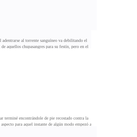
 adentrarse al torrente sanguíneo va debilitando el
 de aquellos chupasangres para su festín, pero en el
, lo cual provoca una gran debilidad que los lycans
riéndose llevándose tejido importante de por medio
iempo ha transcurrido.— Podría decirse que todo
ar terminé encontrándole de pie recostado contra la
u aspecto para aquel instante de algún modo empezó a
 misma estatura que papá ostentaba o quizás algo
asos antes de detenerme próxima a su vera alejada por