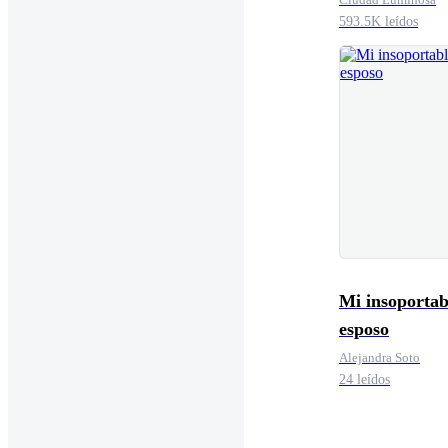
593.5K leídos
Mi insoportab
esposo
Alejandra Soto
24 leídos