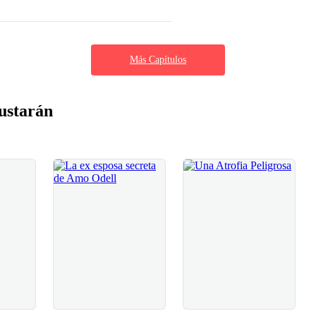
Más Capítulos
ustarán