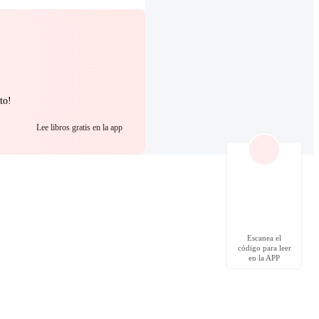
to!
Lee libros gratis en la app
Escanea el
código para leer
en la APP