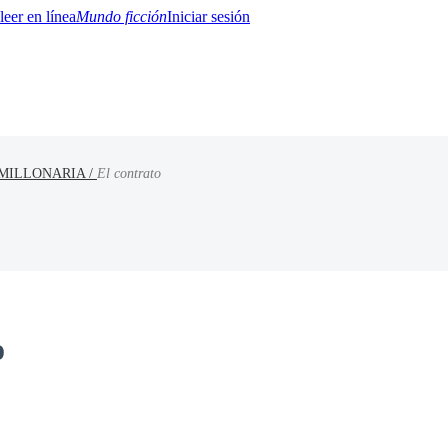
Mundo ficción
Iniciar sesión
MILLONARIA /
El contrato
BTQ+
YA/TEEN
Paranormal
Misterio/Thriller
Oriental
Juegos
Historia
MM
o