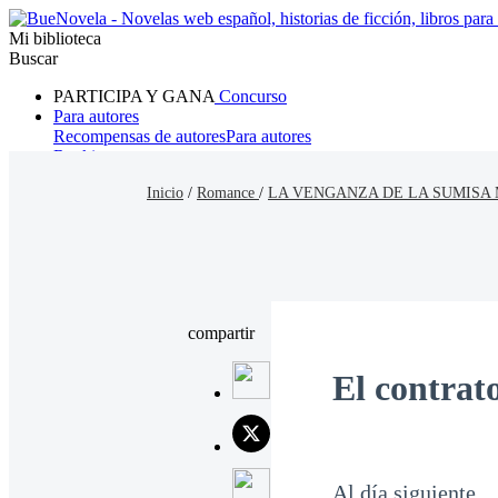
Mi biblioteca
Buscar
PARTICIPA Y GANA
Concurso
Para autores
Recompensas de autores
Para autores
Ranking
Navegar
Inicio
/
Romance
/
LA VENGANZA DE LA SUMISA 
Novelas
Cuentos Cortos
Todos
Romance
Hombre lobo
Mafia
Sistema
Fantasía
Urbano
LG
compartir
El contrat
Al día siguiente