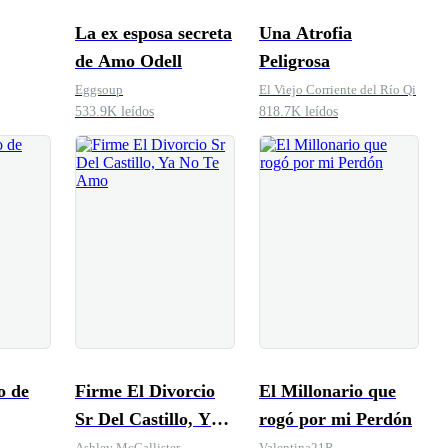
La ex esposa secreta
Una Atrofia
de Amo Odell
Peligrosa
Eggsoup
El Viejo Corriente del Río Qi
533.9K leídos
818.7K leídos
o de
Firme El Divorcio
El Millonario que
Sr Del Castillo, Ya
rogó por mi Perdón
No Te Amo
Ashley McCallister
Valentina21R