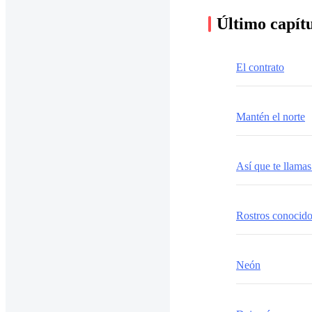
Último capít
El contrato
Mantén el norte
Así que te llama
Rostros conocid
Neón