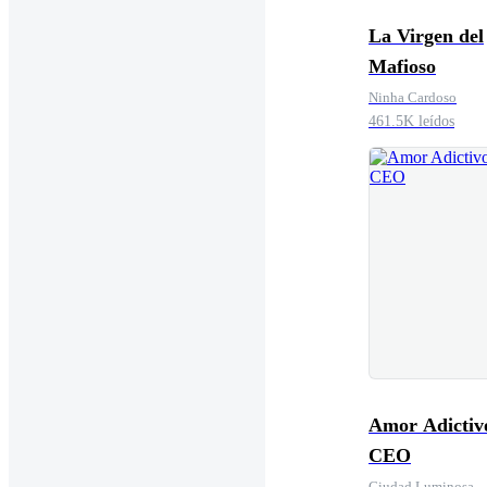
La Virgen del
Mafioso
Ninha Cardoso
461.5K leídos
Amor Adictiv
CEO
Ciudad Luminosa