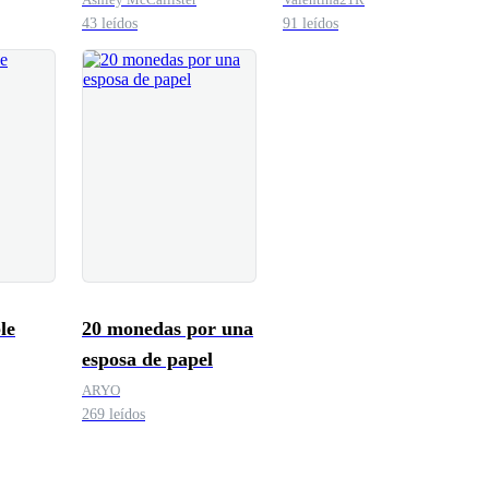
43 leídos
91 leídos
le
20 monedas por una
esposa de papel
ARYO
269 leídos