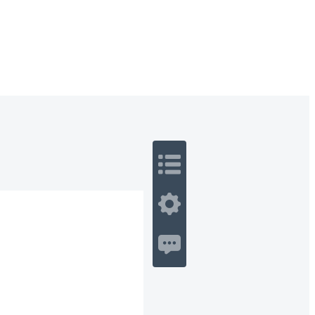
 Romance
Sci-Fi
Guerra
Otros