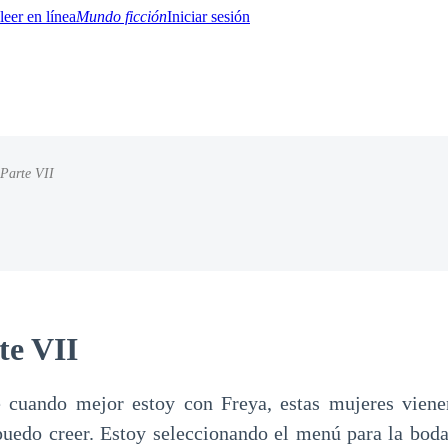
Mundo ficción
Iniciar sesión
Parte VII
BTQ+
YA/TEEN
Paranormal
Misterio/Thriller
Oriental
Juegos
Historia
MM
te VII
 cuando mejor estoy con Freya, estas mujeres vien
 puedo creer. Estoy seleccionando el menú para la bod