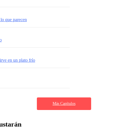
 lo que parecen
o
rve en un plato frío
Más Capítulos
ustarán