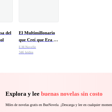
sa del
El Multimillonario
ol
que Creí que Era un
Gigoló
E.M.Novelle
346 leídos
Explora y lee
buenas novelas sin costo
Miles de novelas gratis en BueNovela. ¡Descarga y lee en cualquier momen