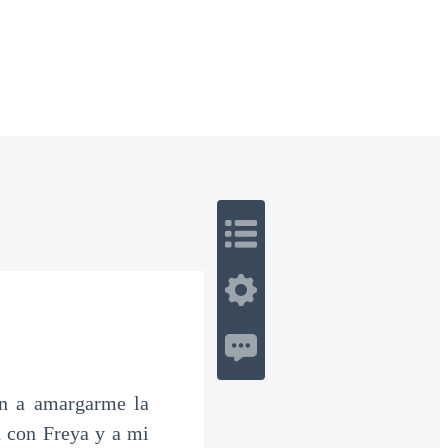
 Romance
Sci-Fi
Guerra
Otros
en a amargarme la
a con Freya y a mi