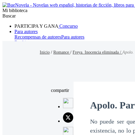
Mi biblioteca
Buscar
PARTICIPA Y GANA
Concurso
Para autores
Recompensas de autores
Para autores
Ranking
Navegar
Inicio
/
Romance
/
Freya. Inocencia eliminada /
Apolo. 
Novelas
Cuentos Cortos
Todos
Romance
Hombre lobo
Mafia
Sistema
Fantasía
Urbano
LG
compartir
Apolo. Par
No puede ser que
existencia, no lo