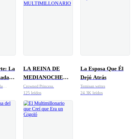
te: La
LA REINA DE
La Esposa Que Él
nada
MEDIANOCHE
Dejó Atrás
oico y
DEL
la
Crowned Princess.
Temisan writes
125 leídos
24.3K leídos
MULTIMILLONARIO