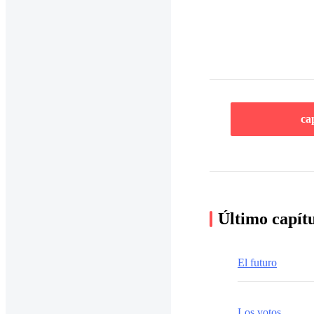
ca
Último capít
El futuro
Los votos