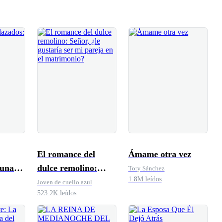
El romance del
Ámame otra vez
 una
dulce remolino:
Tory Sánchez
1.8M leídos
Señor, ¿le gustaría
Joven de cuello azul
523.2K leídos
ser mi pareja en el
matrimonio?