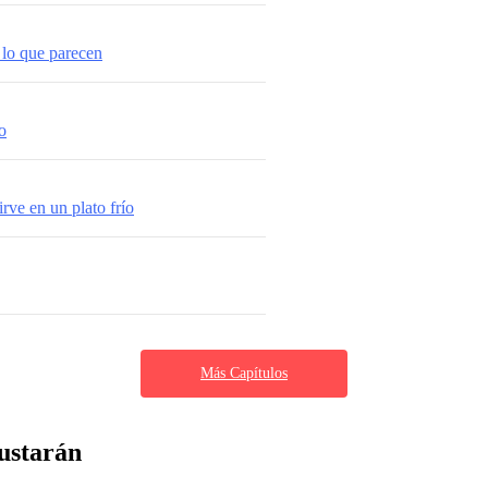
 lo que parecen
o
rve en un plato frío
Más Capítulos
ustarán