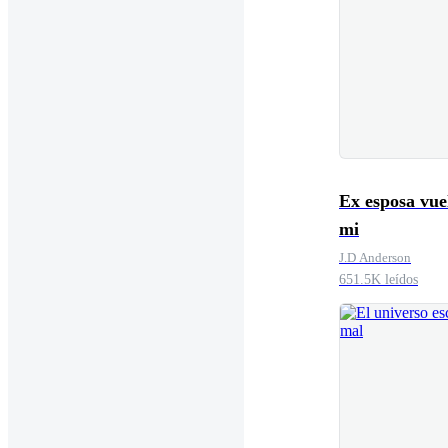
Ex esposa vue
mi
J.D Anderson
651.5K leídos