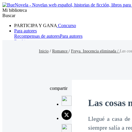
Mi biblioteca
Buscar
PARTICIPA Y GANA
Concurso
Para autores
Recompensas de autores
Para autores
Ranking
Navegar
Inicio
/
Romance
/
Freya. Inocencia eliminada /
Las cos
Novelas
Cuentos Cortos
Todos
Romance
Hombre lobo
Mafia
Sistema
Fantasía
Urbano
LG
compartir
Las cosas 
Llegué a casa de 
siempre salía a re