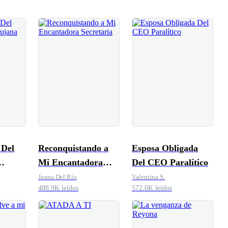
 Del
Reconquistando a
Esposa Obligada
Mi Encantadora
Del CEO Paralítico
Secretaria
Joana Del Río
Valentina S.
488.9K leídos
572.0K leídos