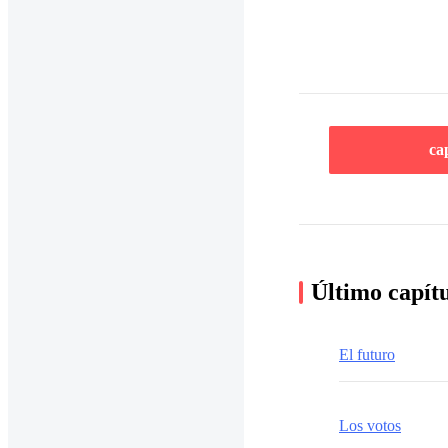
ca
Último capít
El futuro
Los votos