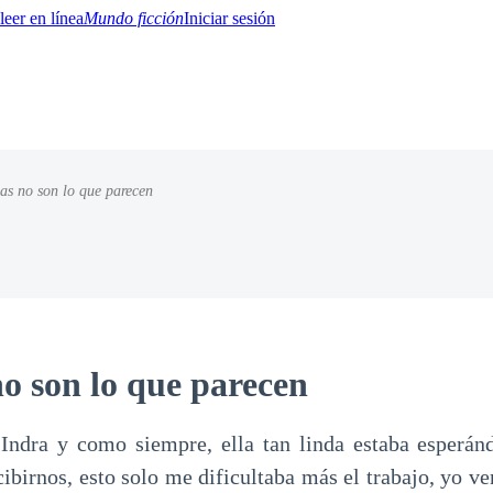
Mundo ficción
Iniciar sesión
as no son lo que parecen
BTQ+
YA/TEEN
Paranormal
Misterio/Thriller
Oriental
Juegos
Historia
MM
no son lo que parecen
Indra y como siempre, ella tan linda estaba esperán
cibirnos, esto solo me dificultaba más el trabajo, yo v