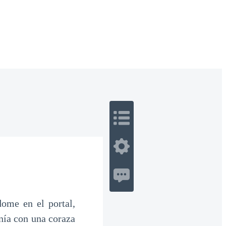
 Romance
Sci-Fi
Guerra
Otros
dome en el portal,
enía con una coraza