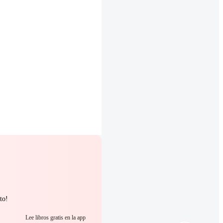
to!
Lee libros gratis en la app