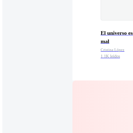
El universo e
mal
Cristina López
1.1K leídos