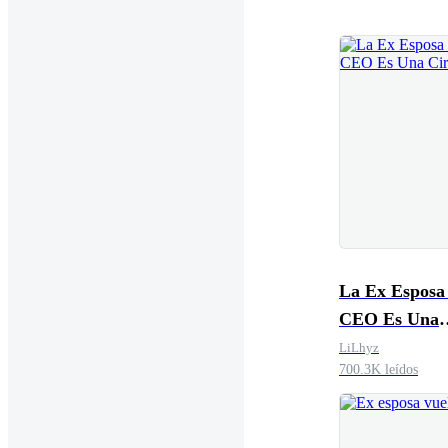
La Ex Esposa
CEO Es Una
Cirujana
LiLhyz
700.3K leídos