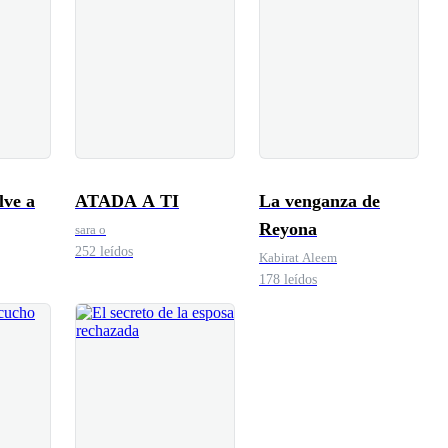
lve a
ATADA A TI
La venganza de
Reyona
sara o
252 leídos
Kabirat Aleem
178 leídos