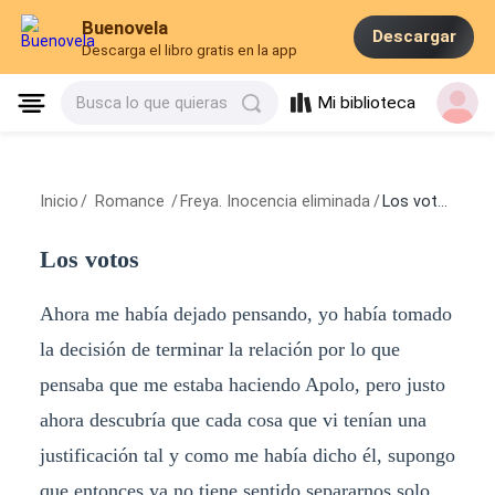
Buenovela
Descargar
Descarga el libro gratis en la app
Mi biblioteca
Busca lo que quieras
Inicio
/
Romance
/
Freya. Inocencia eliminada
/
Los votos
Los votos
Ahora me había dejado pensando, yo había tomado
la decisión de terminar la relación por lo que
pensaba que me estaba haciendo Apolo, pero justo
ahora descubría que cada cosa que vi tenían una
justificación tal y como me había dicho él, supongo
que entonces ya no tiene sentido separarnos solo