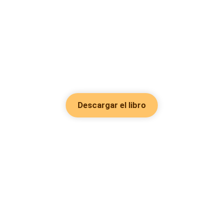
Descargar el libro
Hot Genres
Romance
Recursos
Hombre lobo
Palabras clave