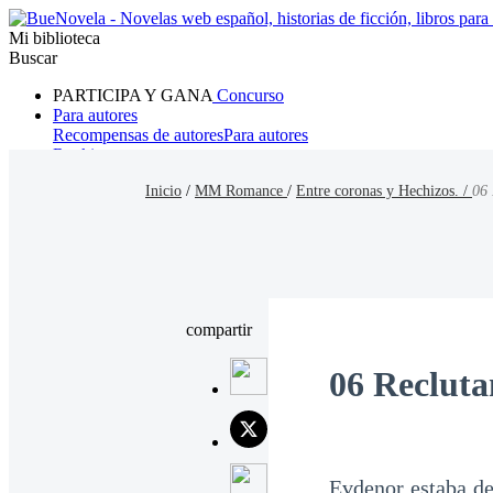
Mi biblioteca
Buscar
PARTICIPA Y GANA
Concurso
Para autores
Recompensas de autores
Para autores
Ranking
Navegar
Inicio
/
MM Romance
/
Entre coronas y Hechizos. /
06 
Novelas
Cuentos Cortos
Todos
Romance
Hombre lobo
Mafia
Sistema
Fantasía
Urbano
LG
compartir
06 Recluta
Evdenor estaba de