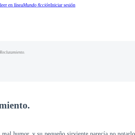
Mundo ficción
Iniciar sesión
Reclutamiento.
BTQ+
YA/TEEN
Paranormal
Misterio/Thriller
Oriental
Juegos
Historia
MM
miento.
 mal humor, y su pequeño sirviente parecía no notarl