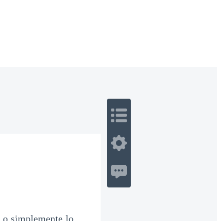
 Romance
Sci-Fi
Guerra
Otros
o o simplemente lo