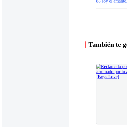
88 soy el amante
También te g