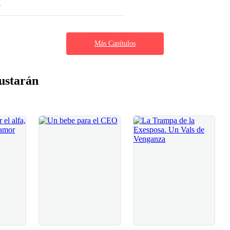
.
Más Capítulos
ustarán