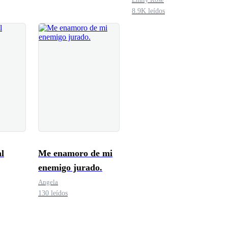
8.9K leídos
l
Me enamoro de mi
enemigo jurado.
Angela
130 leídos