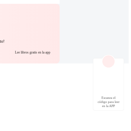
to!
Lee libros gratis en la app
Escanea el
código para leer
en la APP