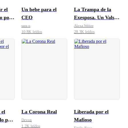
r el
Un bebe para el
La Trampa de la
do por
CEO
Exesposa. Un Vals
 Love]
de Venganza
sara o
Alexa Writer
10.8K leídos
28.3K leídos
 el
La Corona Real
Liberada por el
do por
Mafioso
Devon
1.2K leídos
val
Emily Rose