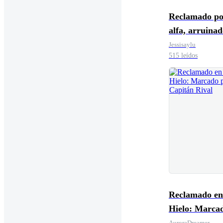
Reclamado po
alfa, arruina
tu amor [Boys
Jessisaylu
515 leídos
Reclamado en
Hielo: Marca
el Capitán Ri
AuroraDreamer