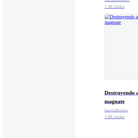
1.4K leídos
Destruyendo a
magnate
IsavelaRobles
3.8K leídos