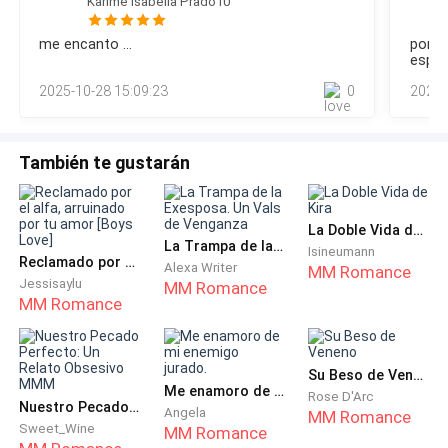
Karime Isabella Prado10
perfecto si no se te hubiera metido en la cabeza la idea de
mi vida a los 35 años.
ser padres. ¿Para qué tener un hijo? Eso solo arruinaría mi
me encanto ...
por fi
vida —noto cómo Lucas se tensa, pero no dice nada—.
—Señor, aquí está la documentación de las nuevas
esper
Lorenzo les hizo un favor.—¡BASTA! —grita Lucas, ya
computadoras que están realizando.
2025-10-28 15:09:23
0
2025-
saliéndose de sus
—Gracias, Camila. —Ella es mi asistente y lleva
También te gustarán
conmigo 5 años. Es una chica bastante profesional y
jamás ha intentado algo impropio conmigo, a
comparación de las otras secretarias que han pasado
La Doble Vida de Kira
por su puesto. Es hermosa, pero no es tanto mi tipo y,
La Trampa de la Exesposa. Un Vals de Venganza
Isineumann
Reclamado por el alfa, arruinado por tu amor [Boys Love]
además, yo soy un hombre felizmente comprometido.
Alexa Writer
MM Romance
Jessisaylu
MM Romance
Abro los archivos y siento cómo la rabia empieza a
MM Romance
subir por todo mi rostro. Juro que mataré a estas
personas.
Su Beso de Veneno
Me enamoro de mi enemigo jurado.
—¡CAMILA! —grito colérico, y ella en cuestión de
Rose D'Arc
Nuestro Pecado Perfecto: Un Relato Obsesivo MMM
Angela
MM Romance
segundos aparece con su cara pálida, ya que sabe que
Sweet_Wine
MM Romance
algo malo ha pasado.