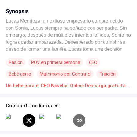
Synopsis
Lucas Mendoza, un exitoso empresario comprometido
con Sonia, Lucas siempre ha soñado con ser padre. Sin
embargo, después de múltiples intentos fallidos, Sonia no
logra quedar embarazada. Desesperado por cumplir su
deseo de formar una familia, Lucas toma una decisión
que cambiara sus vidas para siempre: recurrir a la
Pasión
POV en primera persona
CEO
gestación subrogada. Es entonces cuando aparece
Daniela, una mujer muy fuerte y resiliente que ha
Bebé genio
Matrimonio por Contrato
Traición
enfrentado mas obstáculos de los que se puede contar.
Atrapada en una encrucijada económica, Daniela se ve
Un bebe para el CEO Novelas Online Descarga gratuita de PDF
obligada a considerar una propuesta que nunca imagino
recibir: “quiero que sea mi vientre de alquiler”
Comparitr los libros en: