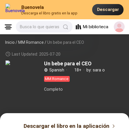
Buenovela
Descargar
Descarga el libro gratis en la app
Mi biblioteca
Busca lo que quieras
Inicio /
MM Romance
/
Un bebe para el CEO
Last Updated: 2025-07-20
Un bebe para el CEO
Spanish
·
18+
·
by: sara o
MM Romance
Completo
Descargar el libro en la aplicación