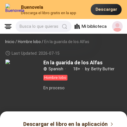
Buenovela
Descargar
Descarga el libro gratis en la app
Mi biblioteca
Busca lo que quieras
Inicio /
Hombre lobo
/
En la guarida de los Alfas
Last Updated: 2026-07-15
En la guarida de los Alfas
Spanish
·
18+
·
by: Betty Butter
Hombre lobo
En proceso
Descargar el libro en la aplicación