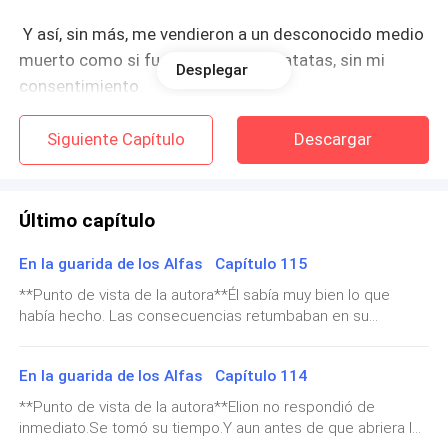
Y así, sin más, me vendieron a un desconocido medio
muerto como si fuera un saco de patatas, sin mi
Desplegar
consentimiento.
Mi mundo se derrumbó, pero me negué a que una
Siguiente Capítulo
Descargar
lágrima rodara por mis mejillas. No cambiaría mi
miserable vida ni mi feo futuro.
Último capítulo
Permanecí en silencio en el rincón donde me obligaron
a sentarme, con la espalda arqueada incómodamente
En la guarida de los Alfas Capítulo 115
contra la fría pared y el trasero pegado al suelo,
**Punto de vista de la autora**Él sabía muy bien lo que
observando a mi familia deliberar sobre mi futuro
había hecho. Las consecuencias retumbaban en su
cabeza.Sabía que había declarado la guerra.Una guerra
desde las lujosas sillas, como si yo no estuviera allí.
entre hermanas.Pero al mismo tiempo, sabía que era lo
Como si no importara. Porque no importaba.
En la guarida de los Alfas Capítulo 114
correcto. Le había destrozado el corazón a Delilah y le tenía
lástima porque ella ya había pasado por demasiado.Pero lo
**Punto de vista de la autora**Elion no respondió de
Era una plaga envuelta en piel. La niña maldita cuya
que tenía que hacerse, se hacía.Estaba cansado de
inmediato.Se tomó su tiempo.Y aun antes de que abriera la
mentirle.Quería empezar de cero.Y ahora, su deber era
presencia repartía mala suerte. La niña olvidada que