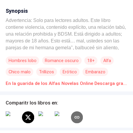
Synopsis
Advertencia: Solo para lectores adultos. Este libro
contiene violencia, contenido explícito, una relación tabú,
una relación prohibida y BDSM. Está dirigido a adultos;
mayores de 18 años. Esto está… mal, ustedes son las
parejas de mi hermana gemela", balbuceé sin aliento,
mordiéndome el labio inferior mientras mi cuerpo se
Hombres lobo
Romance oscuro
18+
Alfa
convulsionaba con la llegada de mi quinto orgasmo. *****
Traicionada por mi pareja y sufriendo un rechazo
Chico malo
Trillizos
Erótico
Embarazo
desgarrador, mi mundo se derrumbó el día que me
vendieron a un Alfa vegetal para convertirme en
Amor Prohibido
En la guarida de los Alfas Novelas Online Descarga gratuita de PDF
reproductora. Pero las cosas dieron un giro oscuro y
repentino cuando el vegetal resultó ser no uno, ni dos,
sino tres fuerzas salvajes, pecaminosas y dominantes.
Comparitr los libros en:
Las reglas eran simples: Sin ataduras. Evitar el contacto
visual. Hablar solo cuando te hablen. Producir al próximo
heredero. La desobediencia significaba una muerte
rápida. Una vez que todo esto estuviera en orden, con