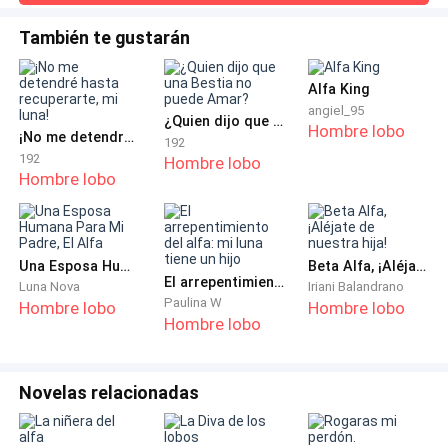
Amber.Matarla ya no era una opción.Elion se había
encariñado. Demasiado. Tanto que incluso durante la
¿Cómo iba a saber yo de la abrumadora deuda si me
También te gustarán
ceremonia de presentación como Luna y la boda, no podía
habían dejado pudrirme en el ático toda mi vida: sola,
quitarle los ojos de encima.Si tan solo hubiera una manera
con frío, hambrienta, aterrorizada?
Alfa King
de eliminarla sin que Elion sospechara de el
angiel_95
¿Quien dijo que una Bestia no puede Amar?
Hombre lobo
Como un fantasma, era invisible... Para mi familia.
¡No me detendré hasta recuperarte, mi luna!
192
Para la Manada.
192
Hombre lobo
Hombre lobo
Nadie sabía de mi existencia excepto mi padre, mi
hermana gemela y mi abuela. Era un acuerdo tácito.
Una Esposa Humana Para Mi Padre, El Alfa
Beta Alfa, ¡Aléjate de nuestra hija!
El arrepentimiento del alfa: mi luna tiene un hijo
Por haberle privado de ver a su amada esposa, mi
Luna Nova
Iriani Balandrano
Paulina W
Hombre lobo
Hombre lobo
padre juró que mi existencia sería borrada. Las
Hombre lobo
sombras serían mi refugio.
Finalmente, una cálida sonrisa apareció en el rostro
Novelas relacionadas
arrugado de mi padre mientras sus ojos brillaban de
amor. Pero no era para mí. Sus ojos se dirigieron