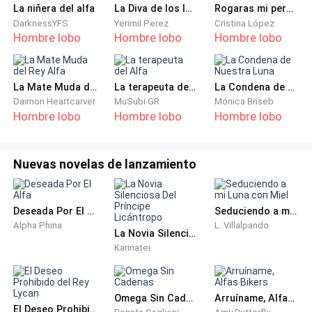
La niñera del alfa
La Diva de los lobos
Rogaras mi perdón.
rápidamente hacia mi hermana gemela, Delilah, quien
DarknessYFS
Yerimil Perez
Cristina López
se sonrojó tímidamente, lanzándome miradas
Hombre lobo
Hombre lobo
Hombre lobo
asesinas de vez en cuando.
“Sabes que haría cualquier cosa por ti, cariño. Te daré
La Mate Muda del Rey Alfa
La terapeuta del Alfa
La Condena de Nuestra Luna
una boda que será la comidilla de la ciudad.”
Daimon Heartcarver
MuSubi GR
Mónica Briseb
Hombre lobo
Hombre lobo
Hombre lobo
Ella jadeó, con las mejillas rojas de tanto sonrojarse,
antes de lanzarme otra mirada burlona.
Nuevas novelas de lanzamiento
“Gracias, papi. Te quiero.”
Deseada Por El Alfa
Seduciendo a mi Luna con Miel
Puse los ojos en blanco, mirando al vacío mientras la
Alpha Phina
L. Villalpando
La Novia Silenciosa Del Príncipe Licántropo
rabia me invadía.
Karinatei
¡Esa malvada!
Omega Sin Cadenas
Arruíname, Alfas Bikers
El Deseo Prohibido del Rey Lycan
¡Qué descaro el de robarme a mi pareja y planear su