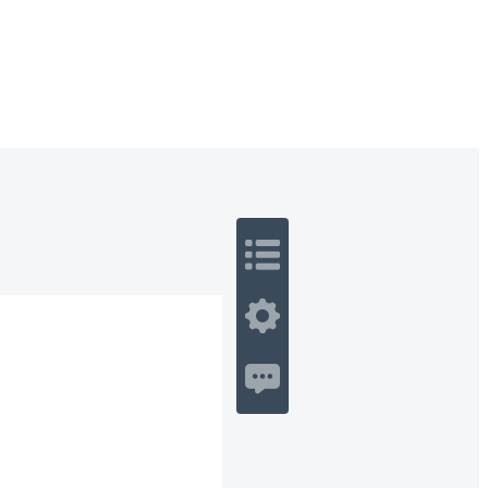
 Romance
Sci-Fi
Guerra
Otros