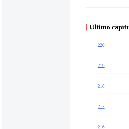
Último capít
220
219
218
217
216