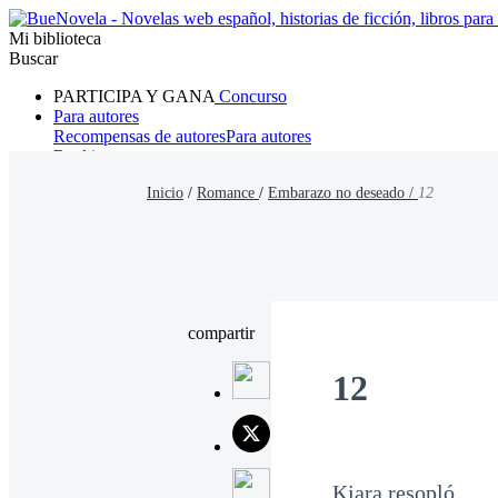
Mi biblioteca
Buscar
PARTICIPA Y GANA
Concurso
Para autores
Recompensas de autores
Para autores
Ranking
Navegar
Inicio
/
Romance
/
Embarazo no deseado /
12
Novelas
Cuentos Cortos
Todos
Romance
Hombre lobo
Mafia
Sistema
Fantasía
Urbano
LG
compartir
12
Kiara resopló.