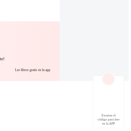
to!
Lee libros gratis en la app
Escanea el
código para leer
en la APP