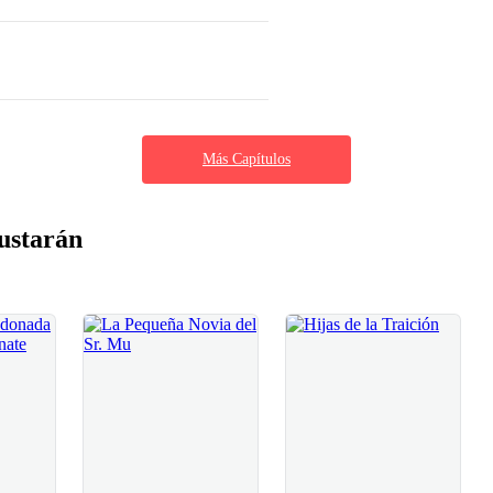
Más Capítulos
ustarán