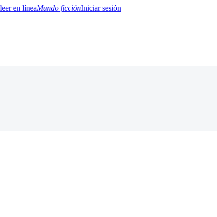
Mundo ficción
Iniciar sesión
BTQ+
YA/TEEN
Paranormal
Misterio/Thriller
Oriental
Juegos
Historia
MM