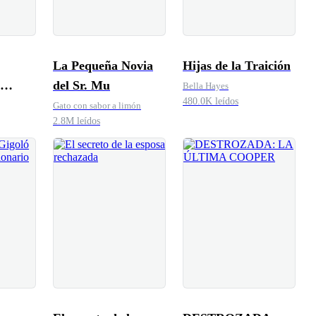
La Pequeña Novia
Hijas de la Traición
del Sr. Mu
Bella Hayes
480.0K leídos
gnate
Gato con sabor a limón
2.8M leídos