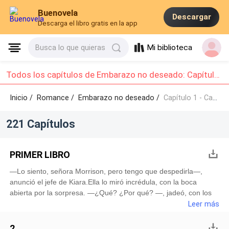
Buenovela
Descargar
Descarga el libro gratis en la app
Mi biblioteca
Busca lo que quieras
Todos los capítulos de Embarazo no deseado: Capítulo 1 - Capítulo 10
Inicio /
Romance
/
Embarazo no deseado /
Capítulo 1 - Capítulo 10
221 Capítulos
PRIMER LIBRO
—Lo siento, señora Morrison, pero tengo que despedirla—,
anunció el jefe de Kiara.Ella lo miró incrédula, con la boca
abierta por la sorpresa. —¿Qué? ¿Por qué? —, jadeó, con los
ojos muy abiertos mientras buscaba respuestas en el hombre
Leer más
que había sido su jefe durante años. —Por esto—, exclamó el
hombre corpulento, metiendo la mano bajo el escritorio y
2