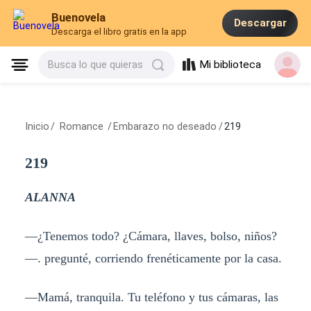
Buenovela
Descargar
Descarga el libro gratis en la app
Mi biblioteca
Busca lo que quieras
Inicio
/
Romance
/
Embarazo no deseado
/
219
219
ALANNA
—¿Tenemos todo? ¿Cámara, llaves, bolso, niños?
—. pregunté, corriendo frenéticamente por la casa.
—Mamá, tranquila. Tu teléfono y tus cámaras, las