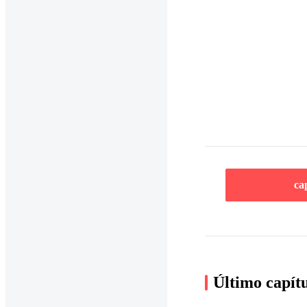
ca
Último capít