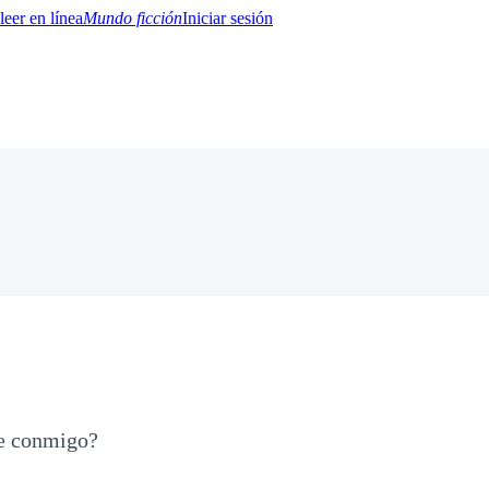
Mundo ficción
Iniciar sesión
BTQ+
YA/TEEN
Paranormal
Misterio/Thriller
Oriental
Juegos
Historia
MM
e conmigo?