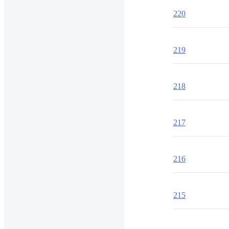
220
219
218
217
216
215