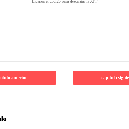
Escanea el código para descargar la APP
pítulo anterior
capítulo sigui
ulo