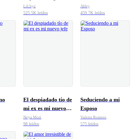
los hijos abanados
Pasión
LiLhyz
Abby
525.5K leídos
459.7K leídos
no
El despiadado tío de
Seduciendo a mi
mi ex es mi nuevo
Esposo
jefe
Neya Mori
Valeria Romero
98 leídos
575 leídos