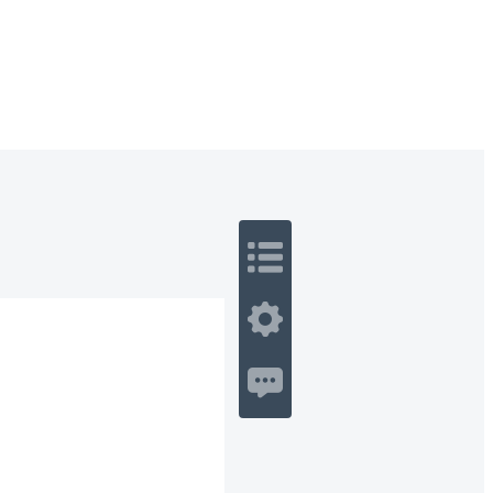
 Romance
Sci-Fi
Guerra
Otros