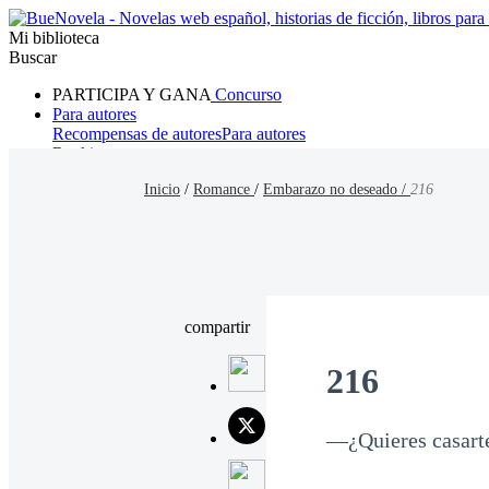
Mi biblioteca
Buscar
PARTICIPA Y GANA
Concurso
Para autores
Recompensas de autores
Para autores
Ranking
Navegar
Inicio
/
Romance
/
Embarazo no deseado /
216
Novelas
Cuentos Cortos
Todos
Romance
Hombre lobo
Mafia
Sistema
Fantasía
Urbano
LG
compartir
216
—¿Quieres casart