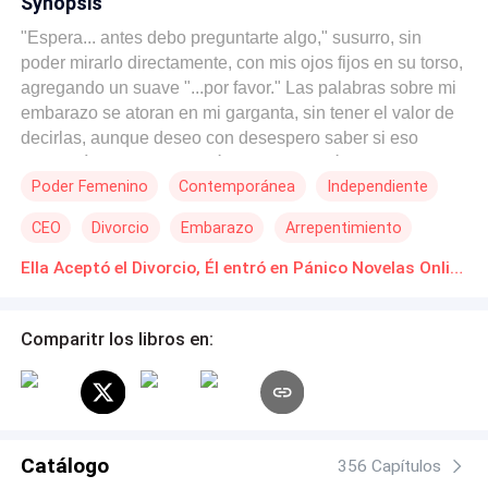
Synopsis
"Espera... antes debo preguntarte algo," susurro, sin
poder mirarlo directamente, con mis ojos fijos en su torso,
agregando un suave "...por favor." Las palabras sobre mi
embarazo se atoran en mi garganta, sin tener el valor de
decirlas, aunque deseo con desespero saber si eso
cambiaría nuestra situación. Mi respiración se vuelve
Poder Femenino
Contemporánea
Independiente
profunda mientras reúno el valor para mirarlo, solo para
ver con su gesto de fastidio y sus ojos en blanco,
CEO
Divorcio
Embarazo
Arrepentimiento
acompañados de un suspiro irritado: "No estoy para tus
dramas, Scarlett." Una risa carente de ganas escapa de
Ella Aceptó el Divorcio, Él entró en Pánico Novelas Online Descarga gratuita de PDF
mis labios al escucharlo. ¿Hogar? Ya no existe tal cosa
entre nosotros, Sebastián. Yo me encargué de construir
Comparitr los libros en:
uno donde podíamos compartir nuestra vida, pero tú te
encargaste de destruirlo por completo.
Catálogo
356 Capítulos