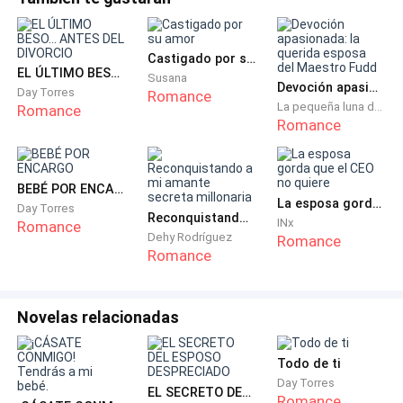
La he visto en su rostro durante cinco años seguidos.
"¿Qué te dije?"
Castigado por su amor
EL ÚLTIMO BESO... ANTES DEL DIVORCIO
Susana
Cierro los ojos, pero de alguna manera sigo llorando.
Devoción apasionada: la querida esposa del Maestro Fudd
Day Torres
Romance
La pequeña luna del occidente
Romance
Romance
[No me hagas perder el tiempo con estas tonterías.
¿Quieres una mensualidad más alta? Está bien, pero
no me gusta que me amenacen.]
BEBÉ POR ENCARGO
La esposa gorda que el CEO no quiere
Day Torres
Reconquistando a mi amante secreta millonaria
Eso fue lo que dijo.
INx
Romance
Dehy Rodríguez
Romance
Romance
Pensó que estaba haciendo un berrinche con lo del
divorcio, como si eso pudiera amenazarlo de alguna
manera. Desde que nos casamos, lo que más ha
Novelas relacionadas
querido es que me divorcie de él.
Todo de ti
Ya han pasado cinco años. Ya es hora de cumplir su
Day Torres
EL SECRETO DEL ESPOSO DESPRECIADO
Romance