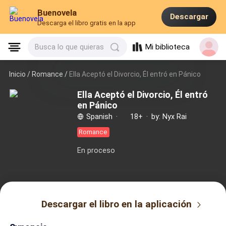
Buenovela
Descargar
Descarga el libro gratis en la app
Mi biblioteca
Busca lo que quieras
Inicio /
Romance
/
Ella Aceptó el Divorcio, Él entró en Pánico
Ella Aceptó el Divorcio, Él entró
en Pánico
Spanish
·
18+
·
by: Nyx Rai
Romance
En proceso
Descargar el libro en la aplicación