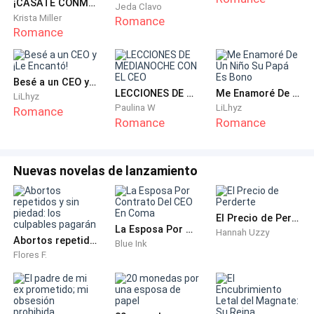
deseo.
¡CÁSATE CONMIGO! Tendrás a mi bebé.
Jeda Clavo
Krista Miller
Romance
Romance
"Tienes razón," Frunciendo el ceño con fuerza, clavo
mis uñas en la palma de mi mano para mantener firme
mi voz, "Perdón por llegar tarde. Estaré allí en 30
Besé a un CEO y ¡Le Encantó!
minutos."
LECCIONES DE MEDIANOCHE CON EL CEO
Me Enamoré De Un Niño Su Papá Es Bono
LiLhyz
Paulina W
LiLhyz
Romance
Romance
Romance
"Ni te molestes ya," Sebastián resopla fríamente.
Puedo oír el sonido de su auto arrancando. "Hoy es el
chequeo final de Ava y tengo que ir. No puedo
Nuevas novelas de lanzamiento
esperarte."
Así que era por eso que tenía tanta prisa. Me
El Precio de Perderte
La Esposa Por Contrato Del CEO En Coma
interpuse en los planes entre él y su amada otra vez.
Hannah Uzzy
Abortos repetidos y sin piedad: los culpables pagarán
Blue Ink
Flores F.
¿Ese qué es? ¿Su millonésimo chequeo después de la
cirugía? Mi esposo ha estado corriendo entre nuestra
casa y el hospital durante los últimos tres meses