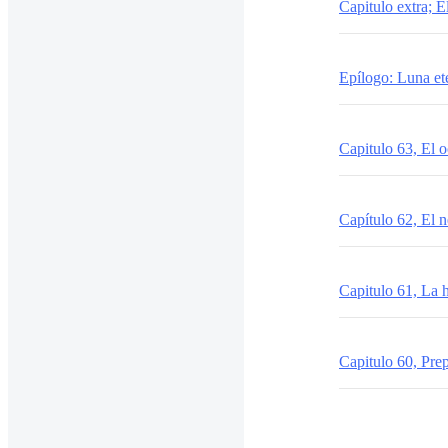
Capitulo extra; E
Epílogo: Luna et
Capitulo 63, El 
Capítulo 62, El n
Capitulo 61, La 
Capitulo 60, Pre