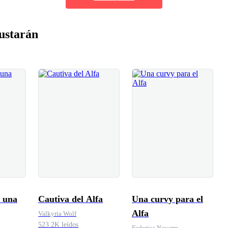
ustarán
 una
Cautiva del Alfa
Una curvy para el
Alfa
Valkyria Wolf
523.2K leídos
Federica Navarro