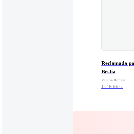
Reclamada po
Bestia
Valeria Romero
18.1K leídos