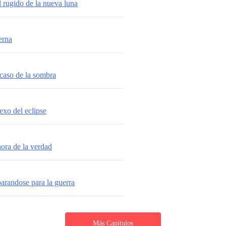
l rugido de la nueva luna
erna
ocaso de la sombra
exo del eclipse
hora de la verdad
parandose para la guerra
Más Capítulos