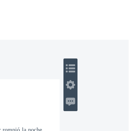
 Romance
Sci-Fi
Guerra
Otros
r rompió la noche.