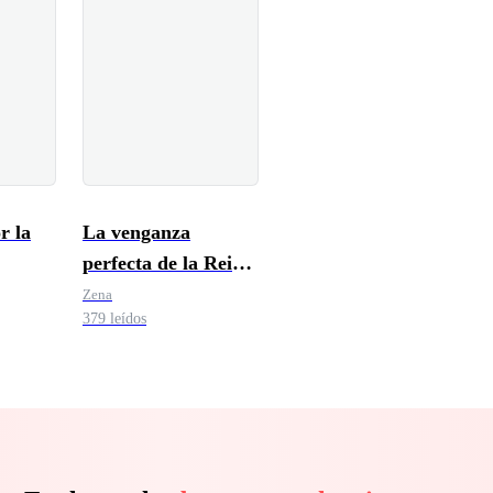
r la
La venganza
perfecta de la Reina
Luna.
Zena
379 leídos