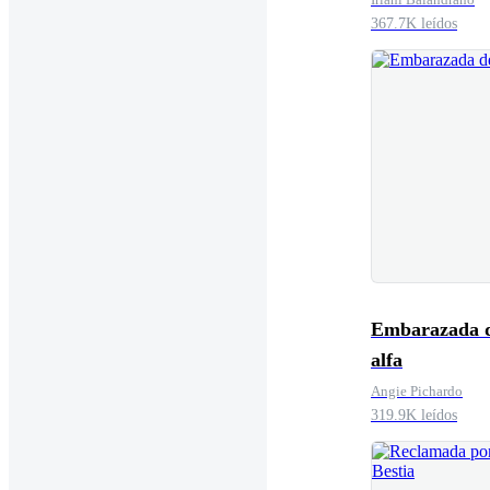
367.7K leídos
Embarazada d
alfa
Angie Pichardo
319.9K leídos