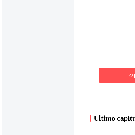
ca
Último capít