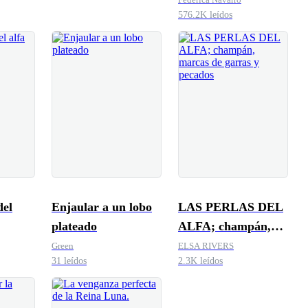
576.2K leídos
el
Enjaular a un lobo
LAS PERLAS DEL
plateado
ALFA; champán,
marcas de garras y
Green
ELSA RIVERS
31 leídos
2.3K leídos
pecados