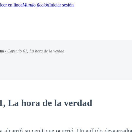
Mundo ficción
Iniciar sesión
una /
Capitulo 61, La hora de la verdad
BTQ+
YA/TEEN
Paranormal
Misterio/Thriller
Oriental
Juegos
Historia
MM
1, La hora de la verdad
a alcanzó su cenit que ocurrió. Un aullido desgarrado