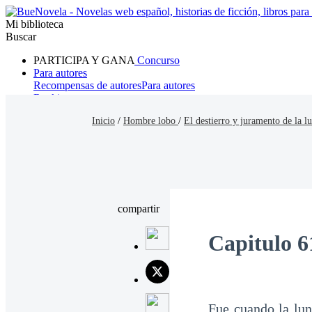
Mi biblioteca
Buscar
PARTICIPA Y GANA
Concurso
Para autores
Recompensas de autores
Para autores
Ranking
Navegar
Inicio
/
Hombre lobo
/
El destierro y juramento de la l
Novelas
Cuentos Cortos
Todos
Romance
Hombre lobo
Mafia
Sistema
Fantasía
Urbano
LG
compartir
Capitulo 6
Fue cuando la lun