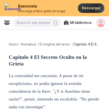
Buenovela
Descargar
Descarga el libro gratis en la app
Mi biblioteca
Busca lo que quieras
Inicio
/
Romance
/
El enigma del amor
/
Capitulo 4 El Secreto Oculto en la Grieta
Capitulo 4 El Secreto Oculto en la
Grieta
La curiosidad me carcomía. A pesar de mi
escepticismo, no podía ignorar la extraña
coincidencia de la llave. "¿Y si Anselmo tiene
razón?", pensé, sintiendo un escalofrío. "No pierdo
nada con investigar".