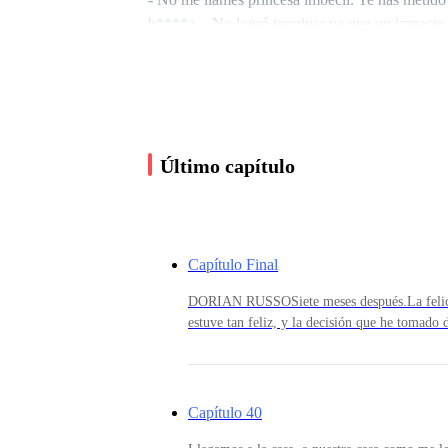
b****a. - No logró terminar ya que un impacto m
pierdo el conocimiento y la oscuridad llega a mi
Último capítulo
Capítulo Final
DORIAN RUSSOSiete meses después.La felici
estuve tan feliz, y la decisión que he tomado
Ella tiene el poder de hacerme sentir vivo, con
tocarlo.Con ella lo había vuelto a sentir todo
cuando, pero esta mujer que se encontraba fre
alfombra roja, hizo que el muro que tenia alr
Capítulo 40
talvez su inteligencia y ni que decir de su b