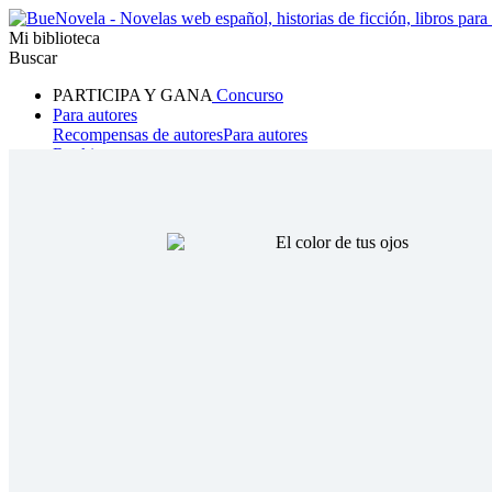
Mi biblioteca
Buscar
PARTICIPA Y GANA
Concurso
Para autores
Recompensas de autores
Para autores
Ranking
Navegar
Novelas
Cuentos Cortos
Todos
Romance
Hombre lobo
Mafia
Sistema
Fantasía
Urbano
LG