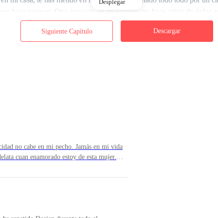
Desplegar
e hace retorcer. Otro impacto en mi espalda me hace gritar de dolor, y e
.
Descargar
Siguiente Capítulo
dad no cabe en mi pecho. Jamás en mi vida
 delata cuan enamorado estoy de esta mujer.
 ella llego al cielo sin necesidad de
, no tenía idea de como lo hizo, y exactamente
nte a mi, ingresando en el templo por la
ededor se destruyese. Su inocencia quizás, o
elleza me cautivaron por completo logrando