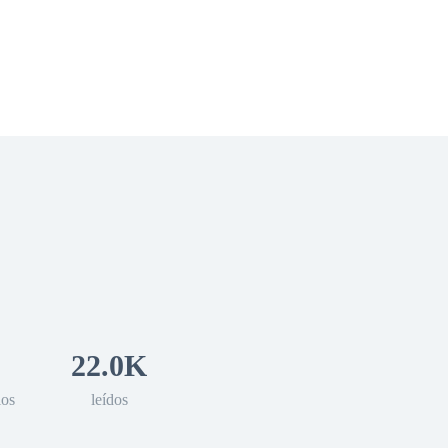
 Romance
Sci-Fi
Guerra
Otros
22.0K
los
leídos