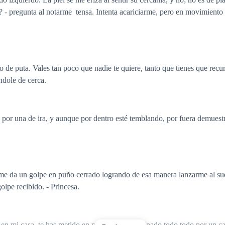
? - pregunta al notarme tensa. Intenta acariciarme, pero en movimient
o de puta. Vales tan poco que nadie te quiere, tanto que tienes que recur
ándole de cerca.
a por una de ira, y aunque por dentro esté temblando, por fuera demuestr
e me da un golpe en puño cerrado logrando de esa manera lanzarme al s
olpe recibido. - Princesa.
 en mi casa, te has metido en mi vida, has arruinado todo todo por un 