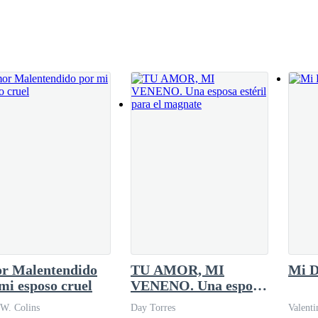
n principio con ella, no tratarla como un
 de veces sin abrir la boca, y aunque la he
r Malentendido
TU AMOR, MI
Mi D
mi esposo cruel
VENENO. Una esposa
estéril para el
 W. Colins
Day Torres
Valenti
magnate