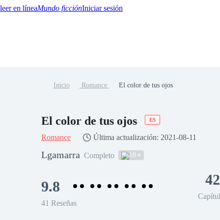
Mundo ficción
Iniciar sesión
Inicio
Romance
El color de tus ojos
BTQ+
YA/TEEN
Paranormal
Misterio/Thriller
Oriental
Juegos
Historia
MM
El color de tus ojos
ES
Romance
Última actualización: 2021-08-11
Lgamarra
18
Completo
42
9.8
Capítu
41 Reseñas