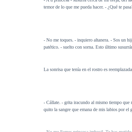
temor de lo que me pueda hacer. - ¿Qué te pasa
- No me toques. - inquiero altanera. - Sos un hij
patético. - suelto con sorna. Esto último susurr
La sonrisa que tenía en el rostro es reemplazad
- Cállate. - grita iracundo al mismo tiempo qu
quito la sangre que emana de mis labios por el g
- No me llames princesa imbecil. Te has metido