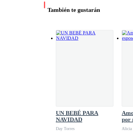
al pasado y haber hecho las cosas bien desde u
También te gustarán
objeto; sin embargo, la he humillado un sinfín
respetado en la intimidad, ella
UN BEBÉ PARA
Amo
NAVIDAD
por 
Day Torres
Alicia