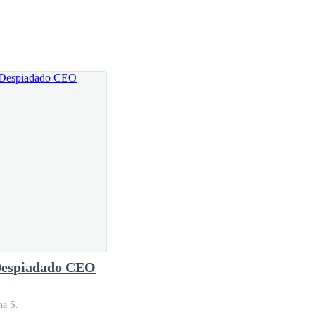
espiadado CEO
na S.