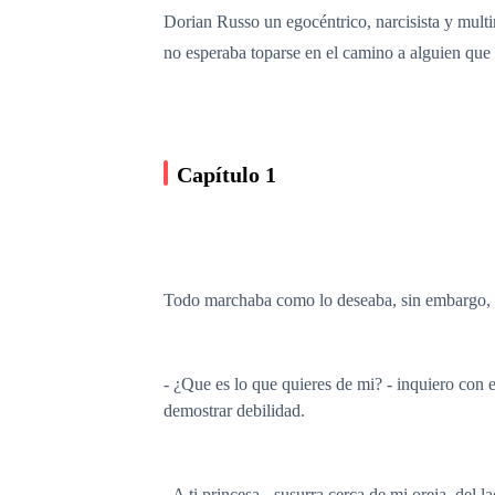
Dorian Russo un egocéntrico, narcisista y mult
no esperaba toparse en el camino a alguien que 
Capítulo 1
Todo marchaba como lo deseaba, sin embargo, p
- ¿Que es lo que quieres de mi? - inquiero con 
demostrar debilidad.
- A ti princesa - susurra cerca de mi oreja, del 