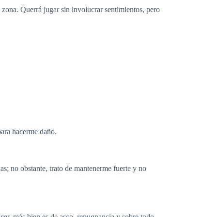
zona. Querrá jugar sin involucrar sentimientos, pero
para hacerme daño.
as; no obstante, trato de mantenerme fuerte y no
placer, más bien es de asco, repugnancia y sobre todo