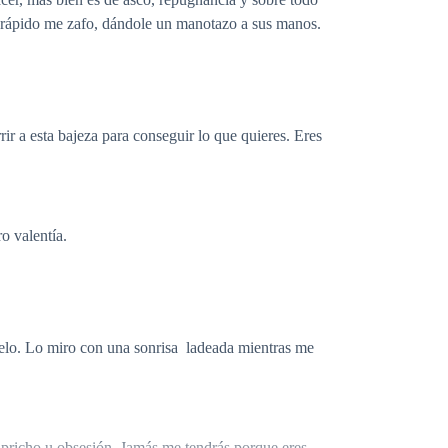
o rápido me zafo, dándole un manotazo a sus manos.
rir a esta bajeza para conseguir lo que quieres. Eres
o valentía.
uelo. Lo miro con una sonrisa ladeada mientras me
capricho u obsesión. Jamás me tendrás porque eres