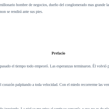
imillonario hombre de negocios, dueño del conglomerado mas grande la 
non se rendirá ante sus pies.
Prefacio
asado el tiempo todo empeoró. Las esperanzas terminaron. Él volvió 
el corazón palpitando a toda velocidad. Con el miedo recorrerme las ven
lado izquierdo. La piel se me eriza al sentir su cercanía, y no; no es de 