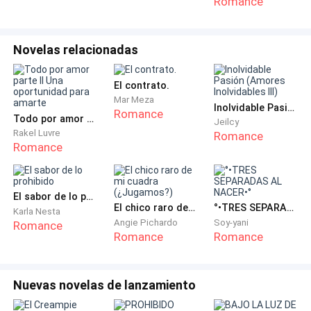
la vista de su copa. "Tu ojo izquierdo está temblando."
Romance
"No es verdad."
Novelas relacionadas
"Un poco sí."
El contrato.
Mar Meza
Lena dejó su champán y presionó brevemente dos
Inolvidable Pasión (Amores Inolvidables III)
Romance
Todo por amor parte II Una oportunidad para amarte
dedos contra su sien. "Odio esta gala."
Jeilcy
Rakel Luvre
Romance
Romance
"Eso dices todos los años."
"Lo digo en serio todos los años." Miró hacia la
El sabor de lo prohibido
El chico raro de mi cuadra (¿Jugamos?)
°•TRES SEPARADAS AL NACER•°
ventana donde Marcus seguía presidiendo su corte.
Karla Nesta
Angie Pichardo
Soy-yani
Romance
"Me tuvo hablando con Nikolai Ashworth durante
Romance
Romance
veinte minutos. ¿Lo viste?"
La expresión de Vivienne cambió; algo cauteloso se
Nuevas novelas de lanzamiento
movió en ella. "Lo vi. ¿Qué te pareció?"