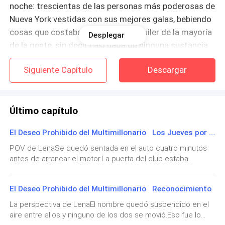
noche: trescientas de las personas más poderosas de
Nueva York vestidas con sus mejores galas, bebiendo
cosas que costaban más que el alquiler de la mayoría
Desplegar
de la gente, sin decir casi nada de ninguna sustancia
real. Había asistido a este evento once veces. Nunca
Siguiente Capítulo
Descargar
la había sorprendido ni una vez.
Escudriñó la sala por costumbre. Marcus estaba cerca
de las ventanas del fondo, inmerso en una
Último capítulo
conversación con dos hombres que reconoció de las
El Deseo Prohibido del Multimillonario Los Jueves por la Noche
páginas financieras, cómodo, con autoridad,
completamente en su elemento. La encontró con la
POV de LenaSe quedó sentada en el auto cuatro minutos
antes de arrancar el motor.La puerta del club estaba
mirada al otro lado de la sala y le hizo el pequeño
cerrada detrás de ella. La acera estaba vacía. El auto de
gesto con la cabeza que significaba *lo estás
Damien ya había doblado la esquina y ella estaba sola en la
haciendo bien, sigue*. Ella le devolvió la sonrisa que
El Deseo Prohibido del Multimillonario Reconocimiento
Calle Cincuenta y cuatro con el frío de noviembre
significaba *lo sé, siempre lo hago*.
colándose por el vidrio y el mensaje de texto todavía
La perspectiva de LenaEl nombre quedó suspendido en el
brillando en la pantalla de su teléfono y el peso particular de
aire entre ellos y ninguno de los dos se movió.Eso fue lo
todo lo que Elena había dicho asentándose en su pecho