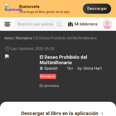
Buenovela
Descargar
Descarga el libro gratis en la app
Mi biblioteca
Busca lo que quieras
Inicio /
Romance
/
El Deseo Prohibido del Multimillonario
Last Updated: 2026-05-26
El Deseo Prohibido del
Multimillonario
Spanish
·
16+
·
by: Gloria Hart
Romance
En proceso
Descargar el libro en la aplicación