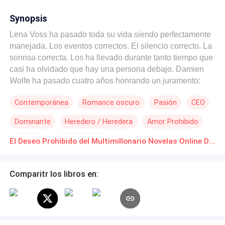
Synopsis
Lena Voss ha pasado toda su vida siendo perfectamente
manejada. Los eventos correctos. El silencio correcto. La
sonrisa correcta. Los ha llevado durante tanto tiempo que
casi ha olvidado que hay una persona debajo. Damien
Wolfe ha pasado cuatro años honrando un juramento:
mantenerse alejado de la hermana de su mejor amigo,
Contemporánea
Romance oscuro
Pasión
CEO
cueste lo que cueste. Lo ha cumplido. Por poco. Hasta la
noche en que aparece en su dormitorio a medianoche
Dominante
Heredero / Heredera
Amor Prohibido
con una advertencia en los labios y algo mucho más
peligroso en los ojos. *"Si tu hermano descubre lo que
Traición
Malentendido
El Deseo Prohibido del Multimillonario Novelas Online Descarga gratuita de PDF
quiero hacerte... estoy muerto."* Ella debería echarlo. No
lo hace. Lo que sigue es lento y devastador y
completamente inevitable: horas robadas, silencios
Comparitr los libros en:
imposibles, un secreto que se vuelve cada vez más
pesado cuanto más tiempo lo cargan. Y bajo todo ello,
una red de verdades que ninguno vio venir: que él ha
estado protegiéndola en silencio durante años, que su