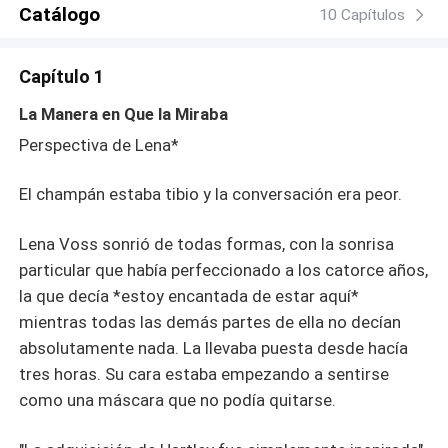
hermano hizo una promesa usando el futuro de ella como
Catálogo
10 Capítulos
moneda de cambio, y que el hombre del que siempre la
advirtieron es el único que verdaderamente la ha visto.
Capítulo 1
En un mundo construido sobre la lealtad, el legado y la
brutal actuación de la perfección, querer a la persona
La Manera en Que la Miraba
equivocada no es solo algo prohibido. Lo cuesta todo.
Perspectiva de Lena*
El champán estaba tibio y la conversación era peor.
Lena Voss sonrió de todas formas, con la sonrisa
particular que había perfeccionado a los catorce años,
la que decía *estoy encantada de estar aquí*
mientras todas las demás partes de ella no decían
absolutamente nada. La llevaba puesta desde hacía
tres horas. Su cara estaba empezando a sentirse
como una máscara que no podía quitarse.