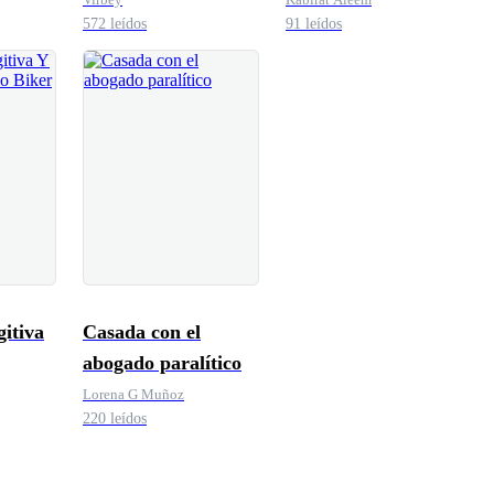
572 leídos
91 leídos
itiva
Casada con el
abogado paralítico
io
Lorena G Muñoz
220 leídos