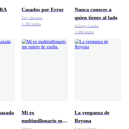
ARA
Casados por Error
Nunca conoces a
quien tienes al lado
Tory Sánchez
1.3M leídos
Solange Cardot
2.6M leídos
hazada
Mi ex
La venganza de
multimillonario me
Reyona
quiere de vuelta.
Virbey
Kabirat Aleem