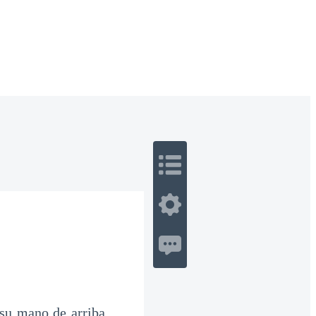
 Romance
Sci-Fi
Guerra
Otros
 su mano de arriba