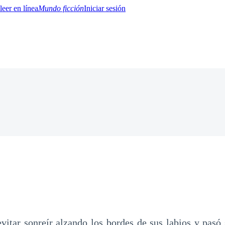
Mundo ficción
Iniciar sesión
BTQ+
YA/TEEN
Paranormal
Misterio/Thriller
Oriental
Juegos
Historia
MM
vitar sonreír alzando los bordes de sus labios y pasó