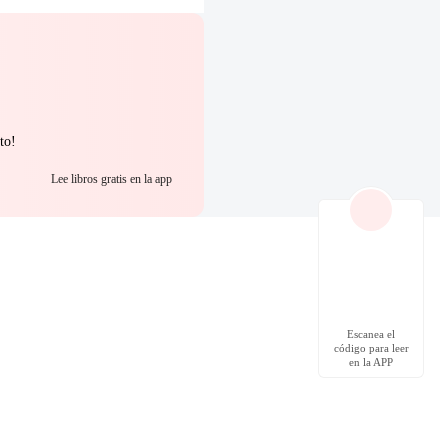
to!
Lee libros gratis en la app
Escanea el
código para leer
en la APP