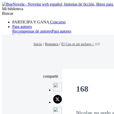
Mi biblioteca
Buscar
PARTICIPA Y GANA
Concurso
Para autores
Recompensas de autores
Para autores
Ranking
Navegar
Inicio
/
Romance
/
El Ceo es mi esclavo /
168
Novelas
Cuentos Cortos
Todos
Romance
Hombre lobo
Mafia
Sistema
Fantasía
Urbano
LG
compartir
168
Nicolae no pudo e