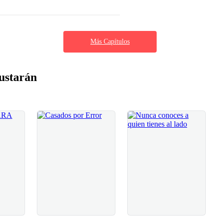
Más Capítulos
ustarán