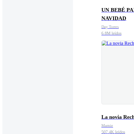
UN BEBÉ P
NAVIDAD
Day Torres
6.8M leídos
La novia Rec
Marnie
507.4K leídos