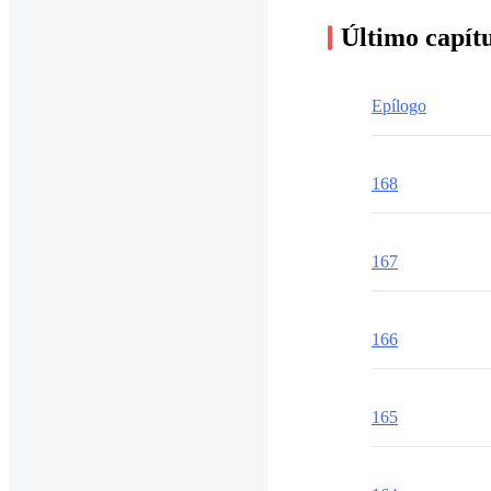
Último capít
Epílogo
168
167
166
165