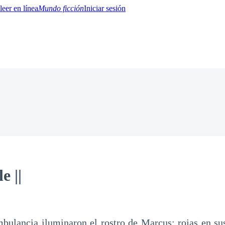
Mundo ficción
Iniciar sesión
BTQ+
YA/TEEN
Paranormal
Misterio/Thriller
Oriental
Juegos
Historia
MM
e ||
mbulancia iluminaron el rostro de Marcus: rojas en s