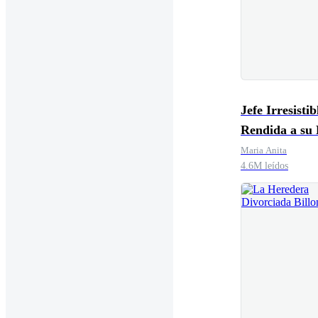
Jefe Irresistib
Rendida a su 
Maria Anita
4.6M leídos