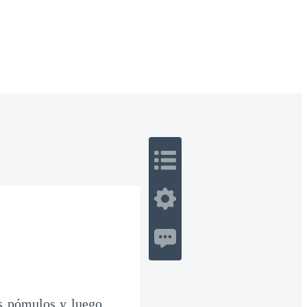
 Romance
Sci-Fi
Guerra
Otros
us pómulos y luego