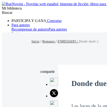
Mi biblioteca
Buscar
PARTICIPA Y GANA
Concurso
Para autores
Recompensas de autores
Para autores
Ranking
Navegar
Inicio
/
Romance
/
ENREDADO /
Donde duele ||
Novelas
Cuentos Cortos
Todos
Romance
Hombre lobo
Mafia
Sistema
Fantasía
Urbano
LG
compartir
Donde duel
Las luces de la a