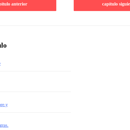
pítulo anterior
capítulo sigui
ulo
e
bre.y
gras.