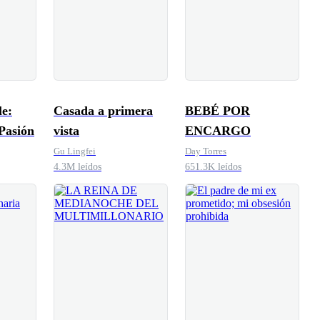
le:
Casada a primera
BEBÉ POR
Pasión
vista
ENCARGO
Gu Lingfei
Day Torres
4.3M leídos
651.3K leídos