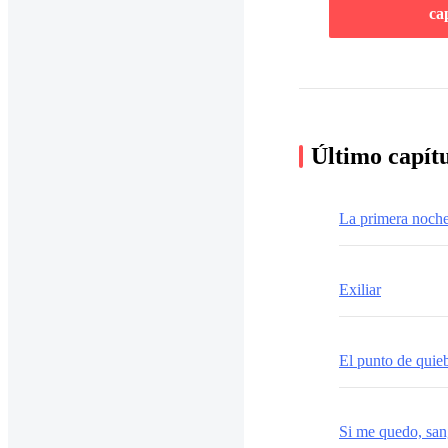
ca
Último capít
La primera noch
Exiliar
El punto de quie
Si me quedo, san